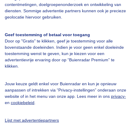
contentmetingen, doelgroepenonderzoek en ontwikkeling van
Over Buienradar
diensten. Sommige advertentie partners kunnen ook je precieze
geolocatie hiervoor gebruiken.
Bedrijfsgegevens
Veelgestelde vragen
Geef toestemming of betaal voor toegang
Door op "Gratis" te klikken, geef je toestemming voor alle
Contact
bovenstaande doeleinden. Indien je voor geen enkel doeleinde
Toegankelijkheid
toestemming wenst te geven, kun je kiezen voor een
advertentievrije ervaring door op “Buienradar Premium” te
Gebruikersvoorwaarden
klikken.
Adverteren
Buienradar Team
Jouw keuze geldt enkel voor Buienradar en kun je opnieuw
aanpassen of intrekken via “Privacy-instellingen” onderaan onze
Privacy beleid
website of in het menu van onze app. Lees meer in ons
privacy-
en
cookiebeleid
.
Cookie beleid
Privacy instellingen
Lijst met advertentiepartners
Gratis weerdata