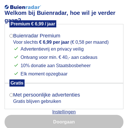
Welkom bij Buienradar, hoe wil je verder
gaan?
Premium € 6,99 / jaar
Mogen we je locatie gebruiken voor het
prachtig lenteweer
weer?
Buienradar Premium
Voor slechts
€ 6,99 per jaar
(€ 0,58 per maand)
Advertentievrij en privacy veilig
Ontvang voor min. € 40,- aan cadeaus
Indien je hier nog geen akkoord op hebt gegeven,
verschijnt er zo een pop-up uit je browser waarin
10% donatie aan Staatsbosbeheer
deze toestemming gevraagd wordt.
Elk moment opzegbaar
Gratis
Is goed, toon de popup
Met persoonlijke advertenties
Gratis blijven gebruiken
prachtig warm en rustig lenteweer met zon en
Instellingen
stapelwolken vanmiddag in Thorn
Nu niet, misschien later
Doorgaan
Door: ben Saanen
Gemaakt: 20-05-2025, 78x bekeken
Gebruik je Safari en wil je niet elke dag deze pop-up zien?