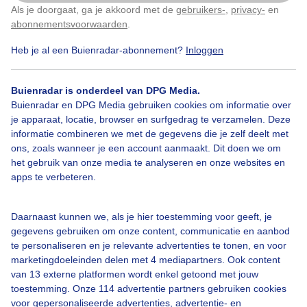
Als je doorgaat, ga je akkoord met de
gebruikers-
,
privacy-
en
Klik
hier
om dit aan te passen
abonnementsvoorwaarden
.
Heb je al een Buienradar-abonnement?
Inloggen
Lente
Zon
Wolken
Buienradar is onderdeel van DPG Media.
Buienradar en DPG Media gebruiken cookies om informatie over
je apparaat, locatie, browser en surfgedrag te verzamelen. Deze
Bekijk slideshow
informatie combineren we met de gegevens die je zelf deelt met
ons, zoals wanneer je een account aanmaakt. Dit doen we om
het gebruik van onze media te analyseren en onze websites en
apps te verbeteren.
Een moment geduld aub...
Daarnaast kunnen we, als je hier toestemming voor geeft, je
gegevens gebruiken om onze content, communicatie en aanbod
te personaliseren en je relevante advertenties te tonen, en voor
marketingdoeleinden delen met 4 mediapartners. Ook content
van 13 externe platformen wordt enkel getoond met jouw
toestemming. Onze 114 advertentie partners gebruiken cookies
voor gepersonaliseerde advertenties, advertentie- en