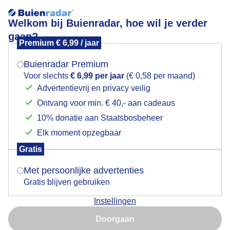
Welkom bij Buienradar, hoe wil je verder
gaan?
Premium € 6,99 / jaar
Mogen we je locatie gebruiken voor het
Wolkenlaag aan de horizon met daarboven veel
weer?
sluierbewolking
Buienradar Premium
Voor slechts
€ 6,99 per jaar
(€ 0,58 per maand)
Advertentievrij en privacy veilig
Ontvang voor min. € 40,- aan cadeaus
Indien je hier nog geen akkoord op hebt gegeven,
verschijnt er zo een pop-up uit je browser waarin
10% donatie aan Staatsbosbeheer
deze toestemming gevraagd wordt.
Elk moment opzegbaar
Gratis
Is goed, toon de popup
Met persoonlijke advertenties
Gratis blijven gebruiken
Instellingen
Het gewas in de polder ziet er mooi groen uit
Nu niet, misschien later
Doorgaan
Door: Maddy Koster
Gemaakt: 20-05-2025, 87x bekeken
Gebruik je Safari en wil je niet elke dag deze pop-up zien?