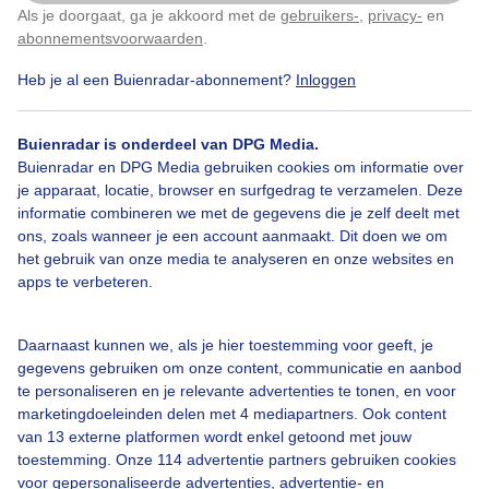
Als je doorgaat, ga je akkoord met de
gebruikers-
,
privacy-
en
Klik
hier
om dit aan te passen
abonnementsvoorwaarden
.
Heb je al een Buienradar-abonnement?
Inloggen
Polderlandschap
Zon
Wolken
Buienradar is onderdeel van DPG Media.
Buienradar en DPG Media gebruiken cookies om informatie over
je apparaat, locatie, browser en surfgedrag te verzamelen. Deze
Bekijk slideshow
informatie combineren we met de gegevens die je zelf deelt met
ons, zoals wanneer je een account aanmaakt. Dit doen we om
het gebruik van onze media te analyseren en onze websites en
apps te verbeteren.
Een moment geduld aub...
Daarnaast kunnen we, als je hier toestemming voor geeft, je
gegevens gebruiken om onze content, communicatie en aanbod
te personaliseren en je relevante advertenties te tonen, en voor
marketingdoeleinden delen met 4 mediapartners. Ook content
van 13 externe platformen wordt enkel getoond met jouw
toestemming. Onze 114 advertentie partners gebruiken cookies
voor gepersonaliseerde advertenties, advertentie- en