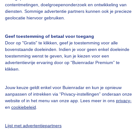
Over Buienradar
contentmetingen, doelgroepenonderzoek en ontwikkeling van
diensten. Sommige advertentie partners kunnen ook je precieze
geolocatie hiervoor gebruiken.
Bedrijfsgegevens
Veelgestelde vragen
Geef toestemming of betaal voor toegang
Door op "Gratis" te klikken, geef je toestemming voor alle
Contact
bovenstaande doeleinden. Indien je voor geen enkel doeleinde
Toegankelijkheid
toestemming wenst te geven, kun je kiezen voor een
advertentievrije ervaring door op “Buienradar Premium” te
Gebruikersvoorwaarden
klikken.
Adverteren
Buienradar Team
Jouw keuze geldt enkel voor Buienradar en kun je opnieuw
aanpassen of intrekken via “Privacy-instellingen” onderaan onze
Privacy beleid
website of in het menu van onze app. Lees meer in ons
privacy-
en
cookiebeleid
.
Cookie beleid
Privacy instellingen
Lijst met advertentiepartners
Gratis weerdata