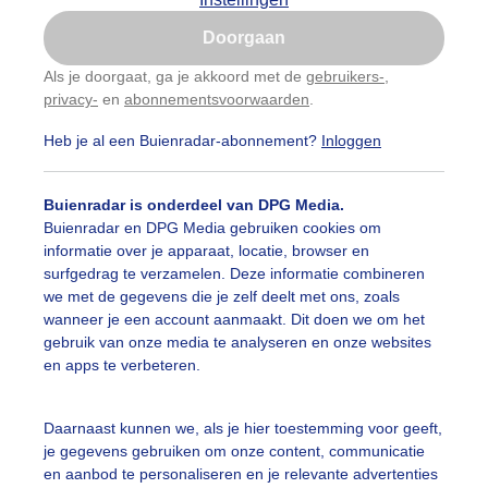
Is goed, toon de popup
Doorgaan
Nu niet, misschien later
Als je doorgaat, ga je akkoord met de
gebruikers-
,
privacy-
en
abonnementsvoorwaarden
.
Gebruik je Safari en wil je niet elke dag deze pop-up
zien?
Heb je al een Buienradar-abonnement?
Inloggen
Klik
hier
om dit aan te passen
Buienradar is onderdeel van DPG Media.
Buienradar en DPG Media gebruiken cookies om
informatie over je apparaat, locatie, browser en
surfgedrag te verzamelen. Deze informatie combineren
we met de gegevens die je zelf deelt met ons, zoals
wanneer je een account aanmaakt. Dit doen we om het
gebruik van onze media te analyseren en onze websites
en apps te verbeteren.
Daarnaast kunnen we, als je hier toestemming voor geeft,
r: Jolanda Pelkmans
Gemaakt: 17-05-2025, 28x bekeken
je gegevens gebruiken om onze content, communicatie
en aanbod te personaliseren en je relevante advertenties