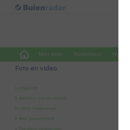
Mijn weer
Nederland
Wereld
Foto en video
B
Uitgelicht
Weerfoto van de maand
Laatst toegevoegd
Best gewaardeerd
Populaire categorieën