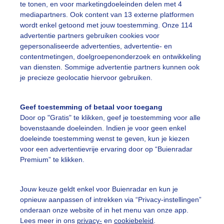
eregenboog
Sproeien
Zon
te tonen, en voor marketingdoeleinden delen met 4
mediapartners. Ook content van 13 externe platformen
wordt enkel getoond met jouw toestemming. Onze 114
advertentie partners gebruiken cookies voor
ekijk slideshow
gepersonaliseerde advertenties, advertentie- en
contentmetingen, doelgroepenonderzoek en ontwikkeling
van diensten. Sommige advertentie partners kunnen ook
je precieze geolocatie hiervoor gebruiken.
Geef toestemming of betaal voor toegang
Een moment geduld
Door op "Gratis" te klikken, geef je toestemming voor alle
bovenstaande doeleinden. Indien je voor geen enkel
doeleinde toestemming wenst te geven, kun je kiezen
voor een advertentievrije ervaring door op “Buienradar
uienradar
Mijn weer
Premium” te klikken.
fsgegevens
De Bilt
Jouw keuze geldt enkel voor Buienradar en kun je
stelde vragen
opnieuw aanpassen of intrekken via “Privacy-instellingen”
onderaan onze website of in het menu van onze app.
t
Lees meer in ons
privacy-
en
cookiebeleid
.