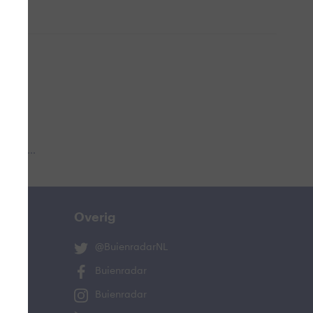
 aub...
Overig
@BuienradarNL
Buienradar
Buienradar