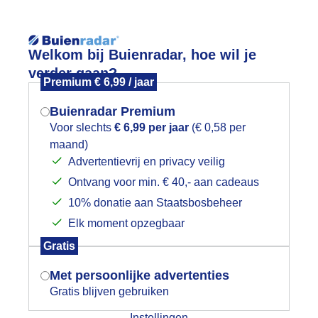
Reisinforma
Welkom bij Buienradar, hoe wil je
verder gaan?
Premium € 6,99 / jaar
Buienradar Premium
Voor slechts
€ 6,99 per jaar
(€ 0,58 per
wijd
Foto en video
Weerzine
maand)
Mogen we je locatie gebruiken voor
Advertentievrij en privacy veilig
het weer?
Zoeken in 
Ontvang voor min. € 40,- aan cadeaus
10% donatie aan Staatsbosbeheer
eregenboog
Elk moment opzegbaar
Indien je hier nog geen akkoord op hebt
Gratis
gegeven, verschijnt er zo een pop-up uit
je browser waarin deze toestemming
Met persoonlijke advertenties
gevraagd wordt.
Gratis blijven gebruiken
Instellingen