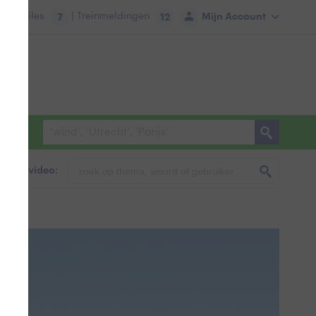
tie:
Files
| Treinmeldingen
Mijn Account
7
12
foto & video: