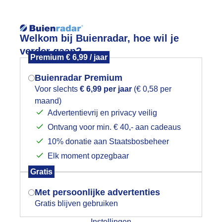
Reisinforma
Welkom bij Buienradar, hoe wil je
verder gaan?
Premium € 6,99 / jaar
Buienradar Premium
Voor slechts
€ 6,99 per jaar
(€ 0,58 per
wijd
Foto en video
Weerzine
maand)
Mogen we je locatie gebruiken voor
Advertentievrij en privacy veilig
het weer?
Zoeken in 
Ontvang voor min. € 40,- aan cadeaus
10% donatie aan Staatsbosbeheer
on, wind en…mooie wolkenluchten!
Elk moment opzegbaar
Indien je hier nog geen akkoord op hebt
Gratis
gegeven, verschijnt er zo een pop-up uit
je browser waarin deze toestemming
Met persoonlijke advertenties
gevraagd wordt.
Gratis blijven gebruiken
Instellingen