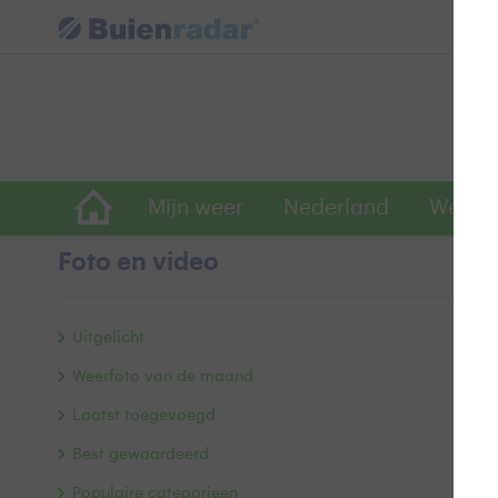
Mijn weer
Nederland
Wereld
Foto en video
z
Uitgelicht
Weerfoto van de maand
Laatst toegevoegd
Best gewaardeerd
Populaire categorieën