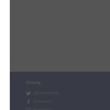
 aub...
Overig
@BuienradarNL
Buienradar
Buienradar