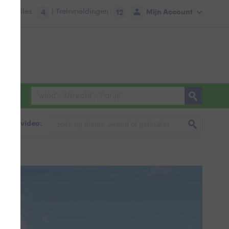
tie:
Files
| Treinmeldingen
Mijn Account
4
12
foto & video: