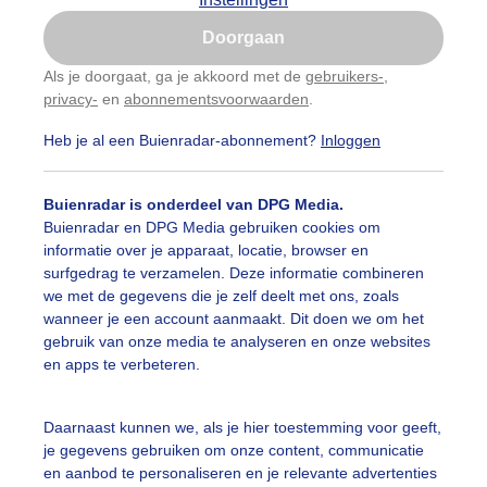
Is goed, toon de popup
Doorgaan
Nu niet, misschien later
Als je doorgaat, ga je akkoord met de
gebruikers-
,
privacy-
en
abonnementsvoorwaarden
.
Gebruik je Safari en wil je niet elke dag deze pop-up
zien?
Heb je al een Buienradar-abonnement?
Inloggen
Klik
hier
om dit aan te passen
Buienradar is onderdeel van DPG Media.
Buienradar en DPG Media gebruiken cookies om
informatie over je apparaat, locatie, browser en
surfgedrag te verzamelen. Deze informatie combineren
we met de gegevens die je zelf deelt met ons, zoals
wanneer je een account aanmaakt. Dit doen we om het
gebruik van onze media te analyseren en onze websites
en apps te verbeteren.
dat tegen staalblauwe hemel met weerspiegelingen in de r
Daarnaast kunnen we, als je hier toestemming voor geeft,
je gegevens gebruiken om onze content, communicatie
r: Maddy Koster
Gemaakt: 16-05-2025, 57x bekeken
en aanbod te personaliseren en je relevante advertenties