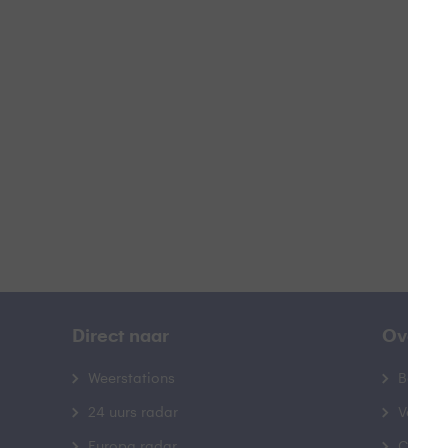
W
B
Direct naar
Over B
Weerstations
Bedrij
24 uurs radar
Veelge
Europa radar
Contac