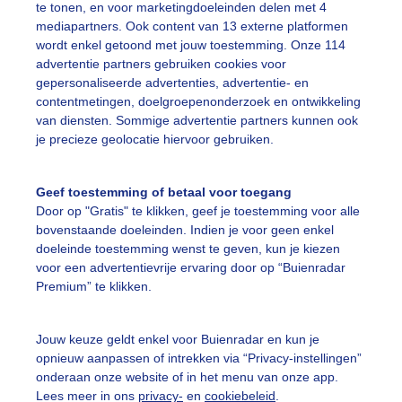
te tonen, en voor marketingdoeleinden delen met 4
mediapartners. Ook content van 13 externe platformen
aterweerspiegeling
Zon
Wolken
wordt enkel getoond met jouw toestemming. Onze 114
advertentie partners gebruiken cookies voor
gepersonaliseerde advertenties, advertentie- en
ekijk slideshow
contentmetingen, doelgroepenonderzoek en ontwikkeling
van diensten. Sommige advertentie partners kunnen ook
je precieze geolocatie hiervoor gebruiken.
Geef toestemming of betaal voor toegang
Door op "Gratis" te klikken, geef je toestemming voor alle
Een moment geduld
bovenstaande doeleinden. Indien je voor geen enkel
doeleinde toestemming wenst te geven, kun je kiezen
voor een advertentievrije ervaring door op “Buienradar
Premium” te klikken.
uienradar
Mijn weer
Jouw keuze geldt enkel voor Buienradar en kun je
fsgegevens
De Bilt
opnieuw aanpassen of intrekken via “Privacy-instellingen”
stelde vragen
onderaan onze website of in het menu van onze app.
Lees meer in ons
privacy-
en
cookiebeleid
.
t