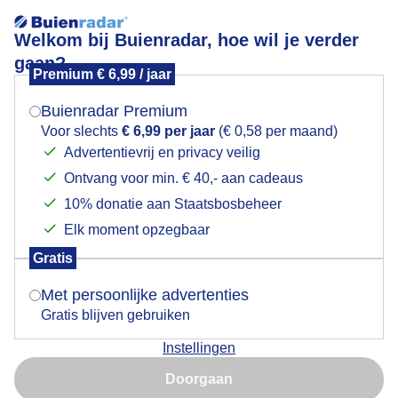
Welkom bij Buienradar, hoe wil je verder
gaan?
Premium € 6,99 / jaar
Mogen we je locatie gebruiken voor het
Lees meer.
weer?
Buienradar Premium
Zonnig - Enschede
Voor slechts
€ 6,99 per jaar
(€ 0,58 per maand)
Advertentievrij en privacy veilig
Ontvang voor min. € 40,- aan cadeaus
Indien je hier nog geen akkoord op hebt gegeven,
verschijnt er zo een pop-up uit je browser waarin
10% donatie aan Staatsbosbeheer
deze toestemming gevraagd wordt.
Elk moment opzegbaar
Gratis
Is goed, toon de popup
Met persoonlijke advertenties
Gratis blijven gebruiken
Instellingen
Nu niet, misschien later
Doorgaan
Gebruik je Safari en wil je niet elke dag deze pop-up zien?
Door: Rene
Gemaakt: 09-05-2025, 37x bekeken