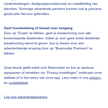
contentmetingen, doelgroepenonderzoek en ontwikkeling van
Bedrijfsgegevens
diensten. Sommige advertentie partners kunnen ook je precieze
geolocatie hiervoor gebruiken.
Veelgestelde vragen
Contact
Geef toestemming of betaal voor toegang
Toegankelijkheid
Door op "Gratis" te klikken, geef je toestemming voor alle
bovenstaande doeleinden. Indien je voor geen enkel doeleinde
Gebruikersvoorwaarden
toestemming wenst te geven, kun je kiezen voor een
advertentievrije ervaring door op “Buienradar Premium” te
Adverteren
klikken.
Buienradar Team
Privacy beleid
Jouw keuze geldt enkel voor Buienradar en kun je opnieuw
aanpassen of intrekken via “Privacy-instellingen” onderaan onze
Cookie beleid
website of in het menu van onze app. Lees meer in ons
privacy-
Privacy instellingen
en
cookiebeleid
.
Gratis weerdata
Lijst met advertentiepartners
@BuienradarNL