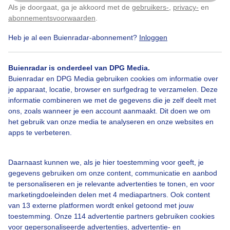
Als je doorgaat, ga je akkoord met de
gebruikers-
,
privacy-
en
Klik
hier
om dit aan te passen
abonnementsvoorwaarden
.
Heb je al een Buienradar-abonnement?
Inloggen
Buienradar is onderdeel van DPG Media.
Bekijk slideshow
Buienradar en DPG Media gebruiken cookies om informatie over
je apparaat, locatie, browser en surfgedrag te verzamelen. Deze
informatie combineren we met de gegevens die je zelf deelt met
ons, zoals wanneer je een account aanmaakt. Dit doen we om
het gebruik van onze media te analyseren en onze websites en
apps te verbeteren.
Een moment geduld aub...
Daarnaast kunnen we, als je hier toestemming voor geeft, je
gegevens gebruiken om onze content, communicatie en aanbod
te personaliseren en je relevante advertenties te tonen, en voor
marketingdoeleinden delen met 4 mediapartners. Ook content
van 13 externe platformen wordt enkel getoond met jouw
Over Buienradar
toestemming. Onze 114 advertentie partners gebruiken cookies
voor gepersonaliseerde advertenties, advertentie- en