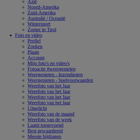
Azië
Noord-Amerika
Zuid-Amerika
Australië / Oceanië
Wintersport
Zomer in Tirol
Foto en video
Profiel
Zoeken
Plaats
Account
Mijn foto's en video's
Fotoactie #weergenieten
Weergenieten - Inzendingen
Weergenieten - Spelvoorwaarden
Weerfoto van het Jaar
Weerfoto van het Jaar
Weerfoto van het Jaar
Weerfoto van het Jaar
Uitgelicht
Weerfoto van de maand
Weerfoto van de week
Laatst toegevoegd
Best gewaardeerd
Meeste bijdragen