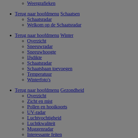
Weergrafieken
Terug naar hoofdmenu
Schaatsen
Schaatsradar
Welkom op de Schaatsradar
Terug naar hoofdmenu
Winter
Overzicht
Sneeuwradar
Sneeuwhoogte
IJsdikte
Schaatsradar
Schaatsbaan toevoegen
Temperatuur
Winterfoto's
Terug naar hoofdmenu
Gezondheid
Overzicht
Zicht en mist
Pollen en hooikoorts
UV-radar
Luchtvochtigheid
Luchtkwaliteit
Muggenradar
Interessante feiten