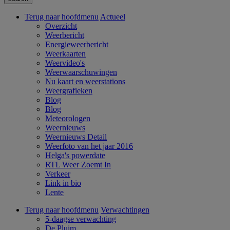
Terug naar hoofdmenu
Actueel
Overzicht
Weerbericht
Energieweerbericht
Weerkaarten
Weervideo's
Weerwaarschuwingen
Nu kaart en weerstations
Weergrafieken
Blog
Blog
Meteorologen
Weernieuws
Weernieuws Detail
Weerfoto van het jaar 2016
Helga's powerdate
RTL Weer Zoemt In
Verkeer
Link in bio
Lente
Terug naar hoofdmenu
Verwachtingen
5-daagse verwachting
De Pluim