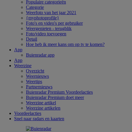
Populaire categorieën
Categorie
Weerfoto van het jaar 2021
{myphotoprofile}
Foto's en video's per gebruiker
Weergenieten - terugblik
Foto/video toevoegen
Detail
Hoe heb ik meer kans om op tv te komen?
App
Buienradar app
App
Weerzine
Overzicht
Weernieuws
Weertips
Partnernieuws
Buienradar Premium Voordeelacties
Buienradar Premium doet meer
Weerzine artikel
Weerzine artikelen
Voordeelacties
Snel naar radars en kaarten