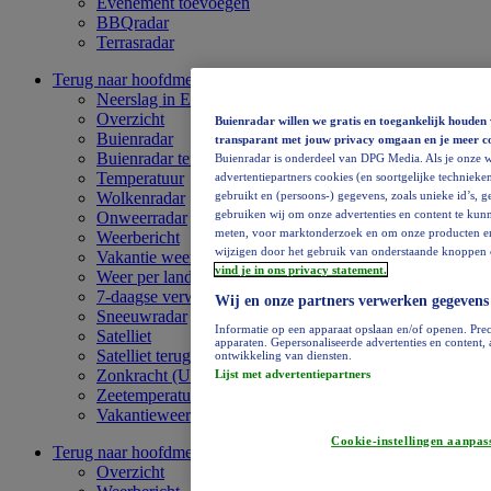
Evenement toevoegen
BBQradar
Terrasradar
Terug naar hoofdmenu
Europa
Neerslag in Europa
Overzicht
Buienradar willen we gratis en toegankelijk houden 
Buienradar
transparant met jouw privacy omgaan en je meer c
Buienradar terugkijken
Buienradar is onderdeel van DPG Media. Als je onze w
Temperatuur
advertentiepartners cookies (en soortgelijke technieken
gebruikt en (persoons-) gegevens, zoals unieke id’s, 
Wolkenradar
gebruiken wij om onze advertenties en content te kunn
Onweerradar
meten, voor marktonderzoek en om onze producten en di
Weerbericht
wijzigen door het gebruik van onderstaande knoppen o
Vakantie weervideo
vind je in ons privacy statement.
Weer per land
7-daagse verwachting
Wij en onze partners verwerken gegevens
Sneeuwradar
Informatie op een apparaat opslaan en/of openen. Prec
Satelliet
apparaten. Gepersonaliseerde advertenties en content
Satelliet terugkijken
ontwikkeling van diensten.
Zonkracht (UV)
Lijst met advertentiepartners
Zeetemperatuur
Vakantieweer
Cookie-instellingen aanpas
Terug naar hoofdmenu
Afrika
Overzicht