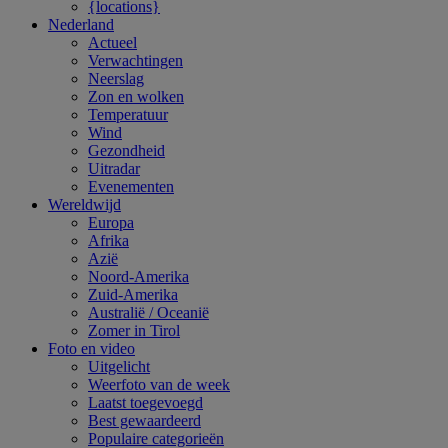
{locations}
Nederland
Actueel
Verwachtingen
Neerslag
Zon en wolken
Temperatuur
Wind
Gezondheid
Uitradar
Evenementen
Wereldwijd
Europa
Afrika
Azië
Noord-Amerika
Zuid-Amerika
Australië / Oceanië
Zomer in Tirol
Foto en video
Uitgelicht
Weerfoto van de week
Laatst toegevoegd
Best gewaardeerd
Populaire categorieën