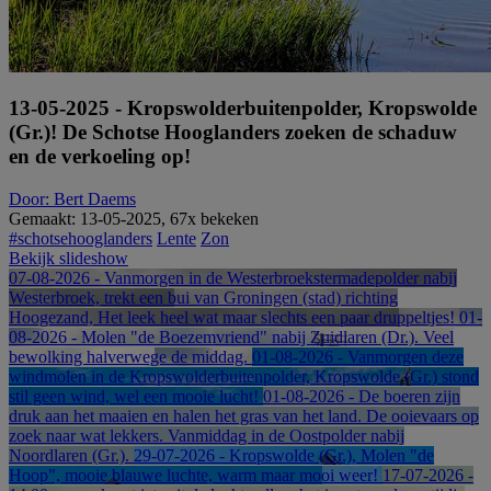
13-05-2025 - Kropswolderbuitenpolder, Kropswolde
(Gr.)! De Schotse Hooglanders zoeken de schaduw
en de verkoeling op!
Door: Bert Daems
Gemaakt: 13-05-2025, 67x bekeken
#schotsehooglanders
Lente
Zon
Bekijk slideshow
07-08-2026 - Vanmorgen in de Westerbroekstermadepolder nabij
Westerbroek, trekt een bui van Groningen (stad) richting
Hoogezand, Het leek heel wat maar slechts een paar druppeltjes!
01-
08-2026 - Molen "de Boezemvriend" nabij Zuidlaren (Dr.). Veel
bewolking halverwege de middag.
01-08-2026 - Vanmorgen deze
windmolen in de Kropswolderbuitenpolder, Kropswolde (Gr.) stond
stil geen wind, wel een mooie lucht!
01-08-2026 - De boeren zijn
druk aan het maaien en halen het gras van het land. De ooievaars op
zoek naar wat lekkers. Vanmiddag in de Oostpolder nabij
Noordlaren (Gr.).
29-07-2026 - Kropswolde (Gr.), Molen "de
Hoop", mooie blauwe luchte, warm maar mooi weer!
17-07-2026 -