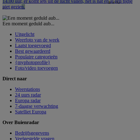
14.00 uur, er komt iets uit de lucht vallen, het is nat en al een tijdje
niet gezien.
Een moment geduld aub...
Uitgelicht
Weerfoto van de week
Laatst toegevoegd
Best gewaardeerd
Populaire categorieën
{myphotoprofile}
Foto/video toevoegen
Direct naar
Weerstations
24 uurs radar
Europa radar
7-daagse verwachting
Satelliet Europa
Over Buienradar
Bedrijfsgegevens
Veelgestelde vragen