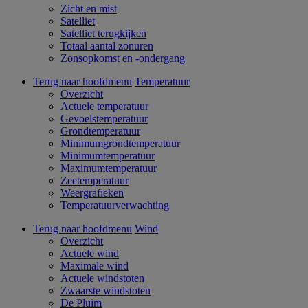
Zicht en mist
Satelliet
Satelliet terugkijken
Totaal aantal zonuren
Zonsopkomst en -ondergang
Terug naar hoofdmenu
Temperatuur
Overzicht
Actuele temperatuur
Gevoelstemperatuur
Grondtemperatuur
Minimumgrondtemperatuur
Minimumtemperatuur
Maximumtemperatuur
Zeetemperatuur
Weergrafieken
Temperatuurverwachting
Terug naar hoofdmenu
Wind
Overzicht
Actuele wind
Maximale wind
Actuele windstoten
Zwaarste windstoten
De Pluim