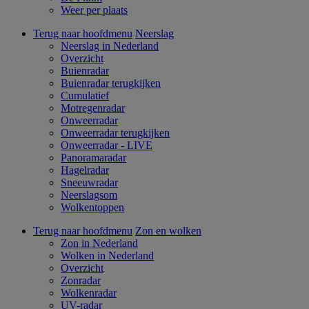
Weer per plaats
Terug naar hoofdmenu
Neerslag
Neerslag in Nederland
Overzicht
Buienradar
Buienradar terugkijken
Cumulatief
Motregenradar
Onweerradar
Onweerradar terugkijken
Onweerradar - LIVE
Panoramaradar
Hagelradar
Sneeuwradar
Neerslagsom
Wolkentoppen
Terug naar hoofdmenu
Zon en wolken
Zon in Nederland
Wolken in Nederland
Overzicht
Zonradar
Wolkenradar
UV-radar