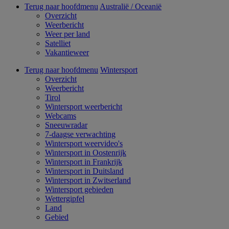
Terug naar hoofdmenu
Australië / Oceanië
Overzicht
Weerbericht
Weer per land
Satelliet
Vakantieweer
Terug naar hoofdmenu
Wintersport
Overzicht
Weerbericht
Tirol
Wintersport weerbericht
Webcams
Sneeuwradar
7-daagse verwachting
Wintersport weervideo's
Wintersport in Oostenrijk
Wintersport in Frankrijk
Wintersport in Duitsland
Wintersport in Zwitserland
Wintersport gebieden
Wettergipfel
Land
Gebied