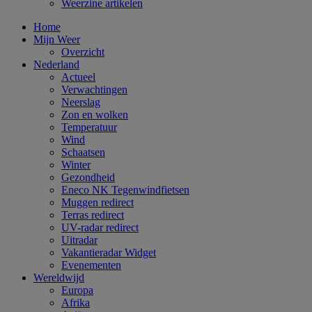
Weerzine artikelen
Home
Mijn Weer
Overzicht
Nederland
Actueel
Verwachtingen
Neerslag
Zon en wolken
Temperatuur
Wind
Schaatsen
Winter
Gezondheid
Eneco NK Tegenwindfietsen
Muggen redirect
Terras redirect
UV-radar redirect
Uitradar
Vakantieradar Widget
Evenementen
Wereldwijd
Europa
Afrika