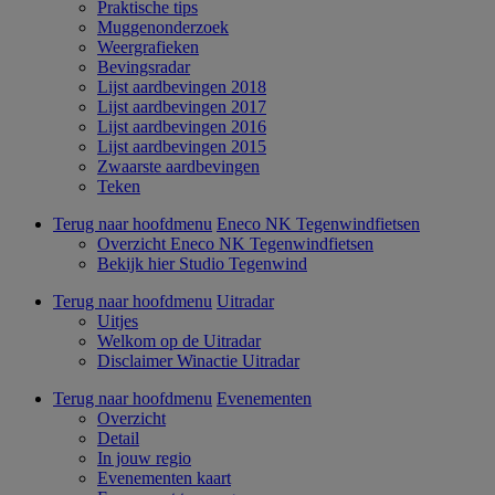
Praktische tips
Muggenonderzoek
Weergrafieken
Bevingsradar
Lijst aardbevingen 2018
Lijst aardbevingen 2017
Lijst aardbevingen 2016
Lijst aardbevingen 2015
Zwaarste aardbevingen
Teken
Terug naar hoofdmenu
Eneco NK Tegenwindfietsen
Overzicht Eneco NK Tegenwindfietsen
Bekijk hier Studio Tegenwind
Terug naar hoofdmenu
Uitradar
Uitjes
Welkom op de Uitradar
Disclaimer Winactie Uitradar
Terug naar hoofdmenu
Evenementen
Overzicht
Detail
In jouw regio
Evenementen kaart