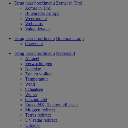
Terug naar hoofdmenu
Zomer in Tirol
Zomer in Tirol
Buienradar Europa
Weerbericht
Webcams
Vakantieradar
Terug naar hoofdmenu
Buienradar app
Overzicht
Terug naar hoofdmenu
Nederland
Actueel
Verwachtingen
Neerslag
Zon en wolken
Temperatuur
Wind
Schaatsen
Winter
Gezondheid
Eneco NK Tegenwindfietsen
Muggen redirect
Terras redirect
UV-radar redirect
Uitradar