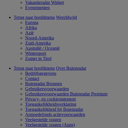
Vakantieradar Widget
Evenementen
Terug naar hoofdmenu
Wereldwijd
Europa
Afrika
Azië
Noord-Amerika
Zuid-Amerika
Australië / Oceanië
Wintersport
Zomer in Tirol
Terug naar hoofdmenu
Over Buienradar
Bedrijfsgegevens
Contact
Buienradar Bronnen
Gebruikersvoorwaarden
Gebruikersvoorwaarden Buienradar Premium
Privacy- en cookiestatement
Toegankelijkheidsverklaring
Toegankelijkheid bij Buienradar
Armoedefonds actievoorwaarden
Veelgestelde vragen
Veelgestelde vragen (Apps)