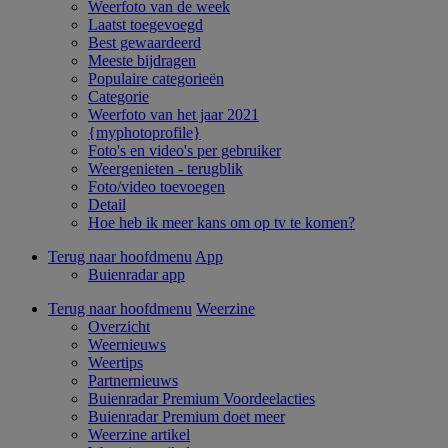
Weerfoto van de week
Laatst toegevoegd
Best gewaardeerd
Meeste bijdragen
Populaire categorieën
Categorie
Weerfoto van het jaar 2021
{myphotoprofile}
Foto's en video's per gebruiker
Weergenieten - terugblik
Foto/video toevoegen
Detail
Hoe heb ik meer kans om op tv te komen?
Terug naar hoofdmenu
App
Buienradar app
Terug naar hoofdmenu
Weerzine
Overzicht
Weernieuws
Weertips
Partnernieuws
Buienradar Premium Voordeelacties
Buienradar Premium doet meer
Weerzine artikel