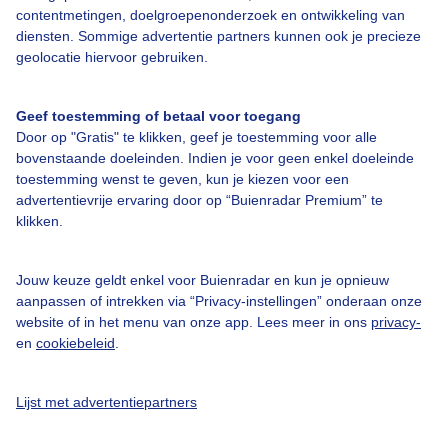
contentmetingen, doelgroepenonderzoek en ontwikkeling van
diensten. Sommige advertentie partners kunnen ook je precieze
Over Buienradar
geolocatie hiervoor gebruiken.
Bedrijfsgegevens
Geef toestemming of betaal voor toegang
Door op "Gratis" te klikken, geef je toestemming voor alle
Veelgestelde vragen
bovenstaande doeleinden. Indien je voor geen enkel doeleinde
Contact
toestemming wenst te geven, kun je kiezen voor een
advertentievrije ervaring door op “Buienradar Premium” te
Toegankelijkheid
klikken.
Gebruikersvoorwaarden
Adverteren
Jouw keuze geldt enkel voor Buienradar en kun je opnieuw
aanpassen of intrekken via “Privacy-instellingen” onderaan onze
Buienradar Team
website of in het menu van onze app. Lees meer in ons
privacy-
en
cookiebeleid
.
Privacy beleid
Cookie beleid
Lijst met advertentiepartners
Privacy instellingen
Gratis weerdata