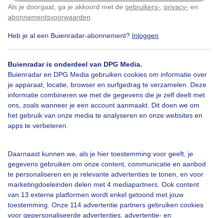
Als je doorgaat, ga je akkoord met de
gebruikers-
,
privacy-
en
Door: Diana Huntjens
Gemaakt: 12-05-2025, 155x bekeken
Klik
hier
om dit aan te passen
abonnementsvoorwaarden
.
Heb je al een Buienradar-abonnement?
Inloggen
1
Natuur
Heuvelland
Zomer
Zon
Buienradar is onderdeel van DPG Media.
Buienradar en DPG Media gebruiken cookies om informatie over
je apparaat, locatie, browser en surfgedrag te verzamelen. Deze
informatie combineren we met de gegevens die je zelf deelt met
Bekijk slideshow
ons, zoals wanneer je een account aanmaakt. Dit doen we om
het gebruik van onze media te analyseren en onze websites en
apps te verbeteren.
Daarnaast kunnen we, als je hier toestemming voor geeft, je
gegevens gebruiken om onze content, communicatie en aanbod
Een moment geduld aub...
te personaliseren en je relevante advertenties te tonen, en voor
marketingdoeleinden delen met 4 mediapartners. Ook content
van 13 externe platformen wordt enkel getoond met jouw
toestemming. Onze 114 advertentie partners gebruiken cookies
voor gepersonaliseerde advertenties, advertentie- en