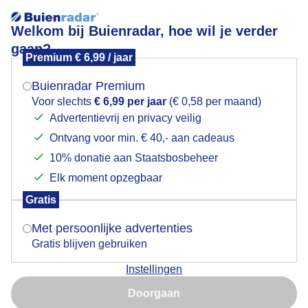
Welkom bij Buienradar, hoe wil je verder
gaan?
Premium € 6,99 / jaar
Mogen we je locatie gebruiken voor het
Zomerse dag!
weer?
Buienradar Premium
Voor slechts
€ 6,99 per jaar
(€ 0,58 per maand)
Advertentievrij en privacy veilig
Ontvang voor min. € 40,- aan cadeaus
Indien je hier nog geen akkoord op hebt gegeven,
verschijnt er zo een pop-up uit je browser waarin
10% donatie aan Staatsbosbeheer
deze toestemming gevraagd wordt.
Elk moment opzegbaar
Gratis
Is goed, toon de popup
Met persoonlijke advertenties
Gratis blijven gebruiken
Instellingen
Nu niet, misschien later
weerfoto
Doorgaan
Gebruik je Safari en wil je niet elke dag deze pop-up zien?