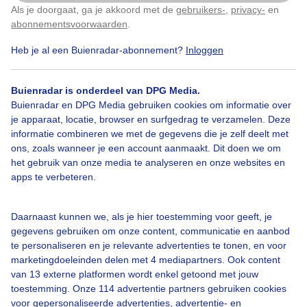
Als je doorgaat, ga je akkoord met de
gebruikers-
,
privacy-
en
Klik
hier
om dit aan te passen
abonnementsvoorwaarden
.
Viooltjes
Zonovergoten
Zon
Heb je al een Buienradar-abonnement?
Inloggen
Buienradar is onderdeel van DPG Media.
Bekijk slideshow
Buienradar en DPG Media gebruiken cookies om informatie over
je apparaat, locatie, browser en surfgedrag te verzamelen. Deze
informatie combineren we met de gegevens die je zelf deelt met
ons, zoals wanneer je een account aanmaakt. Dit doen we om
het gebruik van onze media te analyseren en onze websites en
apps te verbeteren.
Een moment geduld aub...
Daarnaast kunnen we, als je hier toestemming voor geeft, je
gegevens gebruiken om onze content, communicatie en aanbod
te personaliseren en je relevante advertenties te tonen, en voor
marketingdoeleinden delen met 4 mediapartners. Ook content
van 13 externe platformen wordt enkel getoond met jouw
toestemming. Onze 114 advertentie partners gebruiken cookies
Over Buienradar
voor gepersonaliseerde advertenties, advertentie- en