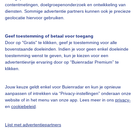
contentmetingen, doelgroepenonderzoek en ontwikkeling van
Bedrijfsgegevens
diensten. Sommige advertentie partners kunnen ook je precieze
geolocatie hiervoor gebruiken.
Veelgestelde vragen
Contact
Geef toestemming of betaal voor toegang
Toegankelijkheid
Door op "Gratis" te klikken, geef je toestemming voor alle
bovenstaande doeleinden. Indien je voor geen enkel doeleinde
Gebruikersvoorwaarden
toestemming wenst te geven, kun je kiezen voor een
advertentievrije ervaring door op “Buienradar Premium” te
Adverteren
klikken.
Buienradar Team
Privacy beleid
Jouw keuze geldt enkel voor Buienradar en kun je opnieuw
aanpassen of intrekken via “Privacy-instellingen” onderaan onze
Cookie beleid
website of in het menu van onze app. Lees meer in ons
privacy-
Privacy instellingen
en
cookiebeleid
.
Gratis weerdata
Lijst met advertentiepartners
@BuienradarNL