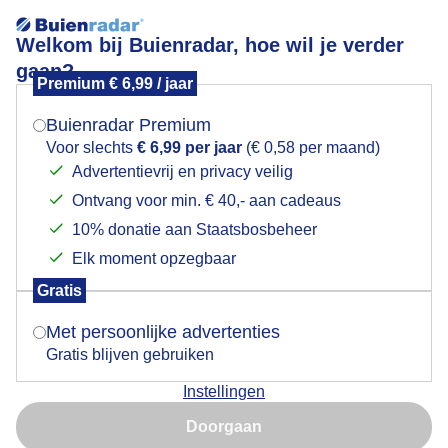
Welkom bij Buienradar, hoe wil je verder
gaan?
Premium € 6,99 / jaar
Mogen we je locatie gebruiken voor het
Een zonovergoten dag
weer?
Buienradar Premium
Voor slechts
€ 6,99 per jaar
(€ 0,58 per maand)
Advertentievrij en privacy veilig
Ontvang voor min. € 40,- aan cadeaus
Indien je hier nog geen akkoord op hebt gegeven,
verschijnt er zo een pop-up uit je browser waarin
10% donatie aan Staatsbosbeheer
deze toestemming gevraagd wordt.
Elk moment opzegbaar
Gratis
Is goed, toon de popup
Met persoonlijke advertenties
Gratis blijven gebruiken
Instellingen
Nu niet, misschien later
Door: Jolanda Pelkmans
Gemaakt: 11-05-2025, 86x bekeken
Doorgaan
Gebruik je Safari en wil je niet elke dag deze pop-up zien?