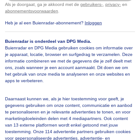
Als je doorgaat, ga je akkoord met de
gebruikers-
,
privacy-
en
Klik
hier
om dit aan te passen
abonnementsvoorwaarden
.
Heb je al een Buienradar-abonnement?
Inloggen
Halfstok
Dreiging
Wind
Buienradar is onderdeel van DPG Media.
Buienradar en DPG Media gebruiken cookies om informatie over
Bekijk slideshow
je apparaat, locatie, browser en surfgedrag te verzamelen. Deze
informatie combineren we met de gegevens die je zelf deelt met
ons, zoals wanneer je een account aanmaakt. Dit doen we om
het gebruik van onze media te analyseren en onze websites en
apps te verbeteren.
Een moment geduld aub...
Daarnaast kunnen we, als je hier toestemming voor geeft, je
gegevens gebruiken om onze content, communicatie en aanbod
te personaliseren en je relevante advertenties te tonen, en voor
marketingdoeleinden delen met 4 mediapartners. Ook content
van 13 externe platformen wordt enkel getoond met jouw
toestemming. Onze 114 advertentie partners gebruiken cookies
voor gepersonaliseerde advertenties, advertentie- en
Over Buienradar