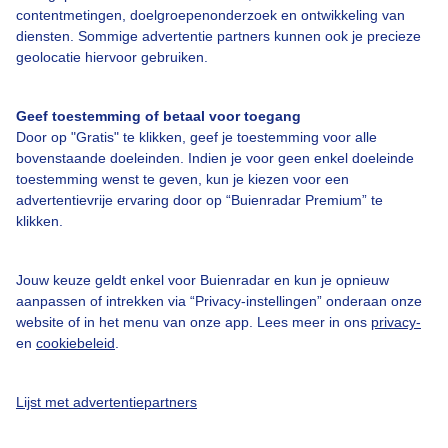
contentmetingen, doelgroepenonderzoek en ontwikkeling van
diensten. Sommige advertentie partners kunnen ook je precieze
Bedrijfsgegevens
geolocatie hiervoor gebruiken.
Veelgestelde vragen
Geef toestemming of betaal voor toegang
Contact
Door op "Gratis" te klikken, geef je toestemming voor alle
Toegankelijkheid
bovenstaande doeleinden. Indien je voor geen enkel doeleinde
toestemming wenst te geven, kun je kiezen voor een
Gebruikersvoorwaarden
advertentievrije ervaring door op “Buienradar Premium” te
klikken.
Adverteren
Buienradar Team
Jouw keuze geldt enkel voor Buienradar en kun je opnieuw
Privacy beleid
aanpassen of intrekken via “Privacy-instellingen” onderaan onze
website of in het menu van onze app. Lees meer in ons
privacy-
Cookie beleid
en
cookiebeleid
.
Privacy instellingen
Gratis weerdata
Lijst met advertentiepartners
@BuienradarNL