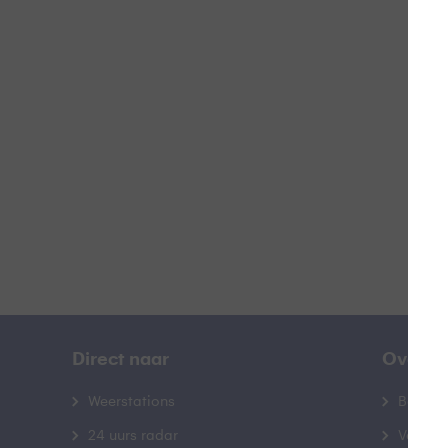
Z
B
Direct naar
Over B
Weerstations
Bedrij
24 uurs radar
Veelge