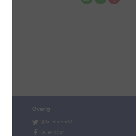
 aub...
Overig
@BuienradarNL
Buienradar