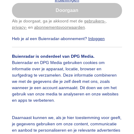
Is goed, toon de popup
Doorgaan
Nu niet, misschien later
Als je doorgaat, ga je akkoord met de
gebruikers-
,
privacy-
en
abonnementsvoorwaarden
.
Gebruik je Safari en wil je niet elke dag deze pop-up
zien?
Heb je al een Buienradar-abonnement?
Inloggen
Klik
hier
om dit aan te passen
Buienradar is onderdeel van DPG Media.
Buienradar en DPG Media gebruiken cookies om
informatie over je apparaat, locatie, browser en
surfgedrag te verzamelen. Deze informatie combineren
we met de gegevens die je zelf deelt met ons, zoals
wanneer je een account aanmaakt. Dit doen we om het
gebruik van onze media te analyseren en onze websites
en apps te verbeteren.
Daarnaast kunnen we, als je hier toestemming voor geeft,
erm bijen of wespen
je gegevens gebruiken om onze content, communicatie
en aanbod te personaliseren en je relevante advertenties
r: Anne-Marie van Iersel
Gemaakt: 30-04-2025, 217x bekeken