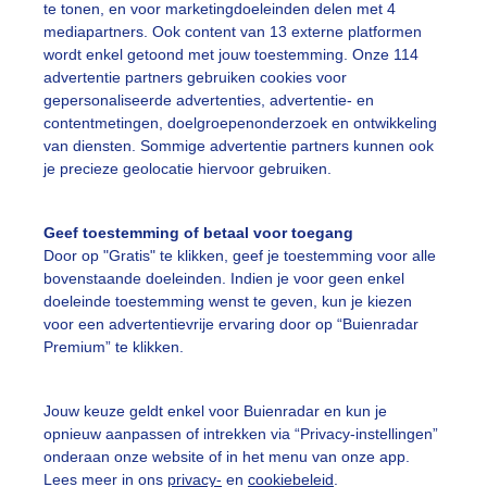
te tonen, en voor marketingdoeleinden delen met 4
mediapartners. Ook content van 13 externe platformen
wordt enkel getoond met jouw toestemming. Onze 114
wermbijen
Wespen
Lente
Zon
advertentie partners gebruiken cookies voor
gepersonaliseerde advertenties, advertentie- en
contentmetingen, doelgroepenonderzoek en ontwikkeling
ekijk slideshow
van diensten. Sommige advertentie partners kunnen ook
je precieze geolocatie hiervoor gebruiken.
Geef toestemming of betaal voor toegang
Door op "Gratis" te klikken, geef je toestemming voor alle
bovenstaande doeleinden. Indien je voor geen enkel
Een moment geduld
doeleinde toestemming wenst te geven, kun je kiezen
voor een advertentievrije ervaring door op “Buienradar
Premium” te klikken.
uienradar
Mijn weer
Jouw keuze geldt enkel voor Buienradar en kun je
opnieuw aanpassen of intrekken via “Privacy-instellingen”
fsgegevens
De Bilt
onderaan onze website of in het menu van onze app.
stelde vragen
Lees meer in ons
privacy-
en
cookiebeleid
.