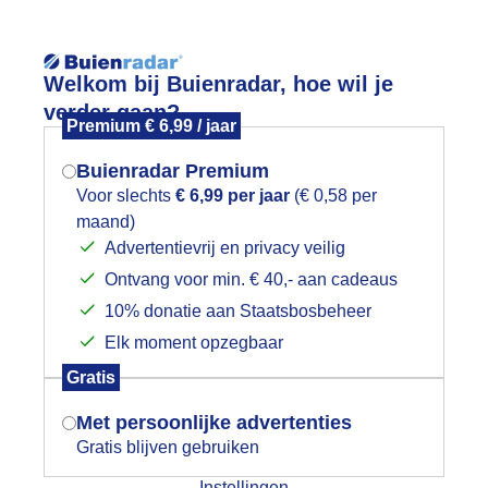
Reisinforma
Lees meer.
Welkom bij Buienradar, hoe wil je
verder gaan?
Premium € 6,99 / jaar
wijd
Foto en video
Weerzine
Buienradar Premium
Zoeken in 
Voor slechts
€ 6,99 per jaar
(€ 0,58 per
maand)
Mogen we je locatie gebruiken voor
werm verzamelde zich vanmiddag op 
Advertentievrij en privacy veilig
het weer?
Ontvang voor min. € 40,- aan cadeaus
10% donatie aan Staatsbosbeheer
Elk moment opzegbaar
Indien je hier nog geen akkoord op hebt
Gratis
gegeven, verschijnt er zo een pop-up uit
je browser waarin deze toestemming
Met persoonlijke advertenties
gevraagd wordt.
Gratis blijven gebruiken
Instellingen