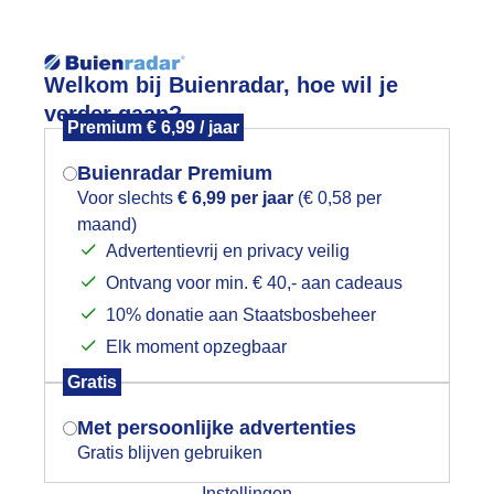
Reisinforma
Lees meer.
Welkom bij Buienradar, hoe wil je
verder gaan?
Premium € 6,99 / jaar
wijd
Foto en video
Weerzine
Buienradar Premium
Zoeken in 
Voor slechts
€ 6,99 per jaar
(€ 0,58 per
maand)
Mogen we je locatie gebruiken voor
onsondergang
Advertentievrij en privacy veilig
het weer?
Ontvang voor min. € 40,- aan cadeaus
10% donatie aan Staatsbosbeheer
Elk moment opzegbaar
Indien je hier nog geen akkoord op hebt
Gratis
gegeven, verschijnt er zo een pop-up uit
je browser waarin deze toestemming
Met persoonlijke advertenties
gevraagd wordt.
Gratis blijven gebruiken
Instellingen