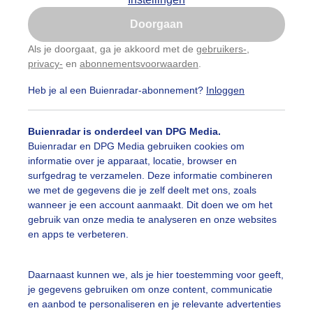
Is goed, toon de popup
Doorgaan
Nu niet, misschien later
Als je doorgaat, ga je akkoord met de
gebruikers-
,
privacy-
en
abonnementsvoorwaarden
.
Gebruik je Safari en wil je niet elke dag deze pop-up
zien?
Heb je al een Buienradar-abonnement?
Inloggen
Klik
hier
om dit aan te passen
Buienradar is onderdeel van DPG Media.
Buienradar en DPG Media gebruiken cookies om
informatie over je apparaat, locatie, browser en
surfgedrag te verzamelen. Deze informatie combineren
we met de gegevens die je zelf deelt met ons, zoals
wanneer je een account aanmaakt. Dit doen we om het
gebruik van onze media te analyseren en onze websites
en apps te verbeteren.
Daarnaast kunnen we, als je hier toestemming voor geeft,
nsondergang bij Moddergat
je gegevens gebruiken om onze content, communicatie
en aanbod te personaliseren en je relevante advertenties
r: Lieuwkje
Gemaakt: 29-04-2025, 54x bekeken