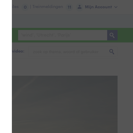
tie:
Files
| Treinmeldingen
Mijn Account
0
11
foto & video: