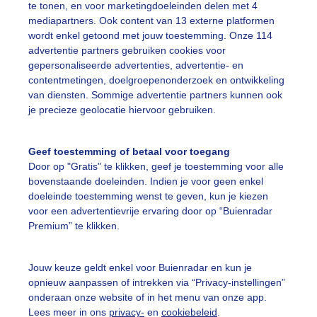
te tonen, en voor marketingdoeleinden delen met 4
mediapartners. Ook content van 13 externe platformen
wordt enkel getoond met jouw toestemming. Onze 114
ente
Zonsondergang
advertentie partners gebruiken cookies voor
gepersonaliseerde advertenties, advertentie- en
contentmetingen, doelgroepenonderzoek en ontwikkeling
ekijk slideshow
van diensten. Sommige advertentie partners kunnen ook
je precieze geolocatie hiervoor gebruiken.
Geef toestemming of betaal voor toegang
Door op "Gratis" te klikken, geef je toestemming voor alle
bovenstaande doeleinden. Indien je voor geen enkel
Een moment geduld
doeleinde toestemming wenst te geven, kun je kiezen
voor een advertentievrije ervaring door op “Buienradar
Premium” te klikken.
uienradar
Mijn weer
Jouw keuze geldt enkel voor Buienradar en kun je
opnieuw aanpassen of intrekken via “Privacy-instellingen”
fsgegevens
De Bilt
onderaan onze website of in het menu van onze app.
stelde vragen
Lees meer in ons
privacy-
en
cookiebeleid
.