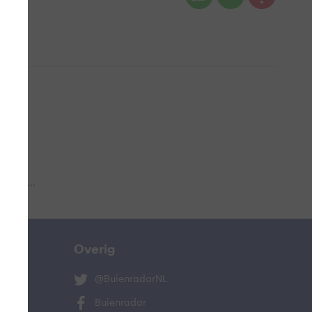
 aub...
Overig
@BuienradarNL
Buienradar