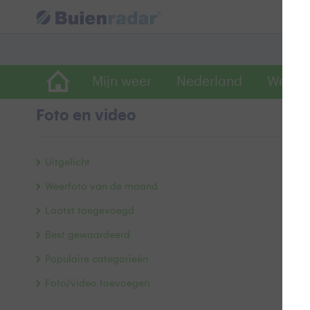
Mijn weer
Nederland
Wereld
Foto en video
Z
Uitgelicht
Weerfoto van de maand
Laatst toegevoegd
Best gewaardeerd
Populaire categorieën
Foto/video toevoegen