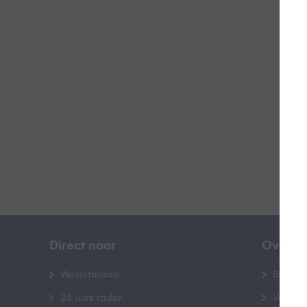
L
B
Direct naar
Over B
Weerstations
Bedrij
24 uurs radar
Veelge