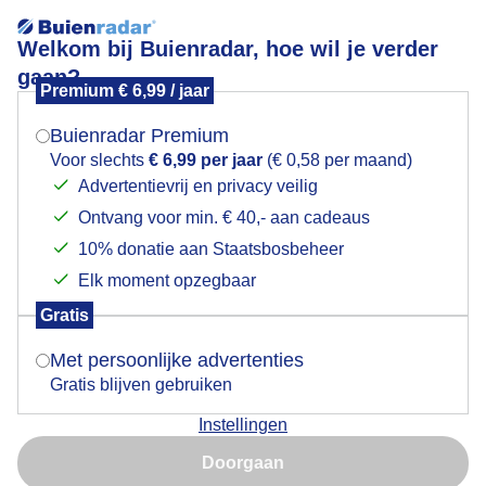
Welkom bij Buienradar, hoe wil je verder
gaan?
Premium € 6,99 / jaar
Mogen we je locatie gebruiken voor het
Meidoornbloesem !
weer?
Buienradar Premium
Voor slechts
€ 6,99 per jaar
(€ 0,58 per maand)
Advertentievrij en privacy veilig
Ontvang voor min. € 40,- aan cadeaus
Indien je hier nog geen akkoord op hebt gegeven,
verschijnt er zo een pop-up uit je browser waarin
10% donatie aan Staatsbosbeheer
deze toestemming gevraagd wordt.
Elk moment opzegbaar
Gratis
Is goed, toon de popup
Met persoonlijke advertenties
Gratis blijven gebruiken
Weerfoto!
Instellingen
Nu niet, misschien later
Door: Nely V Frankenhuijzen
Gemaakt: 28-04-2025, 42x bekeken
Doorgaan
Gebruik je Safari en wil je niet elke dag deze pop-up zien?