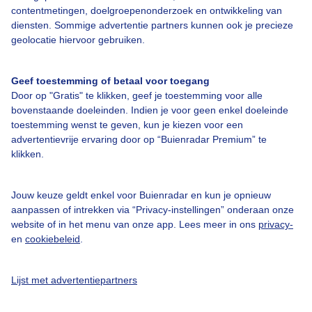
contentmetingen, doelgroepenonderzoek en ontwikkeling van
diensten. Sommige advertentie partners kunnen ook je precieze
Bedrijfsgegevens
geolocatie hiervoor gebruiken.
Veelgestelde vragen
Geef toestemming of betaal voor toegang
Contact
Door op "Gratis" te klikken, geef je toestemming voor alle
Toegankelijkheid
bovenstaande doeleinden. Indien je voor geen enkel doeleinde
toestemming wenst te geven, kun je kiezen voor een
Gebruikersvoorwaarden
advertentievrije ervaring door op “Buienradar Premium” te
klikken.
Adverteren
Buienradar Team
Jouw keuze geldt enkel voor Buienradar en kun je opnieuw
Privacy beleid
aanpassen of intrekken via “Privacy-instellingen” onderaan onze
website of in het menu van onze app. Lees meer in ons
privacy-
Cookie beleid
en
cookiebeleid
.
Privacy instellingen
Gratis weerdata
Lijst met advertentiepartners
@BuienradarNL