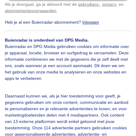
Als je doorgaat, ga je akkoord met de
gebruikers-
,
privacy-
en
Klik
hier
om dit aan te passen
abonnementsvoorwaarden
.
Heb je al een Buienradar-abonnement?
Inloggen
Lente
Zon
Buienradar is onderdeel van DPG Media.
Buienradar en DPG Media gebruiken cookies om informatie over
Bekijk slideshow
je apparaat, locatie, browser en surfgedrag te verzamelen. Deze
informatie combineren we met de gegevens die je zelf deelt met
ons, zoals wanneer je een account aanmaakt. Dit doen we om
het gebruik van onze media te analyseren en onze websites en
apps te verbeteren.
Een moment geduld aub...
Daarnaast kunnen we, als je hier toestemming voor geeft, je
gegevens gebruiken om onze content, communicatie en aanbod
te personaliseren en je relevante advertenties te tonen, en voor
marketingdoeleinden delen met 4 mediapartners. Ook content
van 13 externe platformen wordt enkel getoond met jouw
toestemming. Onze 114 advertentie partners gebruiken cookies
voor gepersonaliseerde advertenties, advertentie- en
Over Buienradar