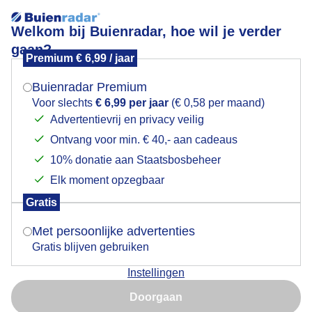
Welkom bij Buienradar, hoe wil je verder
gaan?
Premium € 6,99 / jaar
Mogen we je locatie gebruiken voor het
Lees meer.
weer?
Buienradar Premium
zonnig en droog
Voor slechts
€ 6,99 per jaar
(€ 0,58 per maand)
Advertentievrij en privacy veilig
Ontvang voor min. € 40,- aan cadeaus
Indien je hier nog geen akkoord op hebt gegeven,
verschijnt er zo een pop-up uit je browser waarin
10% donatie aan Staatsbosbeheer
deze toestemming gevraagd wordt.
Elk moment opzegbaar
Gratis
Is goed, toon de popup
Met persoonlijke advertenties
Gratis blijven gebruiken
Instellingen
Nu niet, misschien later
zonnig en zacht lenteweer vanochtend, de toplaag op
Doorgaan
de akkers droogt weer snel uit
Gebruik je Safari en wil je niet elke dag deze pop-up zien?