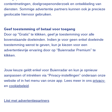
contentmetingen, doelgroepenonderzoek en ontwikkeling van
diensten. Sommige advertentie partners kunnen ook je precieze
geolocatie hiervoor gebruiken.
Over Buienradar
Geef toestemming of betaal voor toegang
Bedrijfsgegevens
Door op "Gratis" te klikken, geef je toestemming voor alle
Veelgestelde vragen
bovenstaande doeleinden. Indien je voor geen enkel doeleinde
toestemming wenst te geven, kun je kiezen voor een
Contact
advertentievrije ervaring door op “Buienradar Premium” te
klikken.
Toegankelijkheid
Gebruikersvoorwaarden
Jouw keuze geldt enkel voor Buienradar en kun je opnieuw
Adverteren
aanpassen of intrekken via “Privacy-instellingen” onderaan onze
website of in het menu van onze app. Lees meer in ons
privacy-
Buienradar Team
en
cookiebeleid
.
Privacy beleid
Cookie beleid
Lijst met advertentiepartners
Privacy instellingen