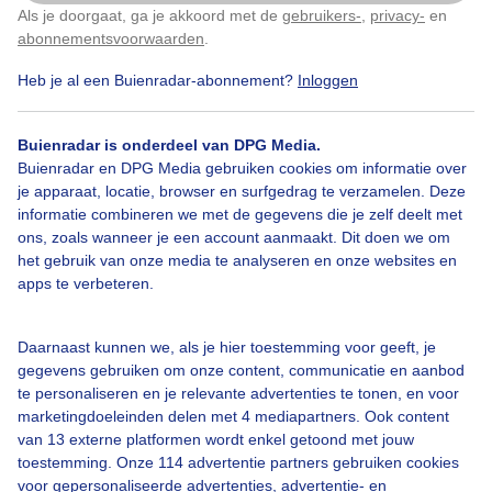
Als je doorgaat, ga je akkoord met de
gebruikers-
,
privacy-
en
Klik
hier
om dit aan te passen
abonnementsvoorwaarden
.
Door: ben Saanen
Gemaakt: 28-04-2025, 42x bekeken
Heb je al een Buienradar-abonnement?
Inloggen
Buienradar is onderdeel van DPG Media.
Droogte
Lente
Zon
Buienradar en DPG Media gebruiken cookies om informatie over
je apparaat, locatie, browser en surfgedrag te verzamelen. Deze
informatie combineren we met de gegevens die je zelf deelt met
ons, zoals wanneer je een account aanmaakt. Dit doen we om
Bekijk slideshow
het gebruik van onze media te analyseren en onze websites en
apps te verbeteren.
Daarnaast kunnen we, als je hier toestemming voor geeft, je
gegevens gebruiken om onze content, communicatie en aanbod
Een moment geduld aub...
te personaliseren en je relevante advertenties te tonen, en voor
marketingdoeleinden delen met 4 mediapartners. Ook content
van 13 externe platformen wordt enkel getoond met jouw
toestemming. Onze 114 advertentie partners gebruiken cookies
voor gepersonaliseerde advertenties, advertentie- en