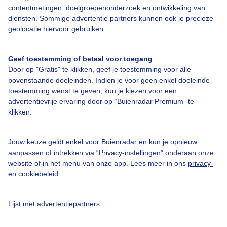
contentmetingen, doelgroepenonderzoek en ontwikkeling van
diensten. Sommige advertentie partners kunnen ook je precieze
Over Buienradar
geolocatie hiervoor gebruiken.
Bedrijfsgegevens
Geef toestemming of betaal voor toegang
Veelgestelde vragen
Door op "Gratis" te klikken, geef je toestemming voor alle
bovenstaande doeleinden. Indien je voor geen enkel doeleinde
Contact
toestemming wenst te geven, kun je kiezen voor een
Toegankelijkheid
advertentievrije ervaring door op “Buienradar Premium” te
klikken.
Gebruikersvoorwaarden
Adverteren
Jouw keuze geldt enkel voor Buienradar en kun je opnieuw
aanpassen of intrekken via “Privacy-instellingen” onderaan onze
Buienradar Team
website of in het menu van onze app. Lees meer in ons
privacy-
Privacy beleid
en
cookiebeleid
.
Cookie beleid
Lijst met advertentiepartners
Privacy instellingen
Gratis weerdata