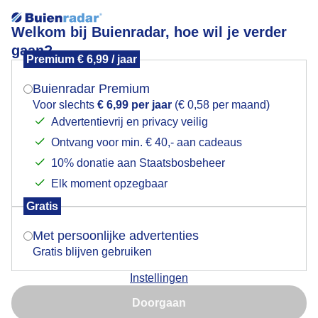
Welkom bij Buienradar, hoe wil je verder
gaan?
Premium € 6,99 / jaar
Mogen we je locatie gebruiken voor het
Heerlijk terrasweer langs het water.
weer?
Buienradar Premium
Voor slechts
€ 6,99 per jaar
(€ 0,58 per maand)
Advertentievrij en privacy veilig
Ontvang voor min. € 40,- aan cadeaus
Indien je hier nog geen akkoord op hebt gegeven,
verschijnt er zo een pop-up uit je browser waarin
10% donatie aan Staatsbosbeheer
deze toestemming gevraagd wordt.
Elk moment opzegbaar
Gratis
Is goed, toon de popup
Met persoonlijke advertenties
Gratis blijven gebruiken
Instellingen
Nu niet, misschien later
Langs de Oude Rijn.
Doorgaan
Gebruik je Safari en wil je niet elke dag deze pop-up zien?