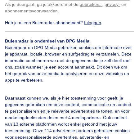
Als je doorgaat, ga je akkoord met de
gebruikers-
,
privacy-
en
Klik
hier
om dit aan te passen
Door: Michel Looyenstein
Gemaakt: 27-04-2025, 105x bekeken
abonnementsvoorwaarden
.
Heb je al een Buienradar-abonnement?
Inloggen
Zon
Buienradar is onderdeel van DPG Media.
Buienradar en DPG Media gebruiken cookies om informatie over
je apparaat, locatie, browser en surfgedrag te verzamelen. Deze
informatie combineren we met de gegevens die je zelf deelt met
Bekijk slideshow
ons, zoals wanneer je een account aanmaakt. Dit doen we om
het gebruik van onze media te analyseren en onze websites en
apps te verbeteren.
Daarnaast kunnen we, als je hier toestemming voor geeft, je
Een moment geduld aub...
gegevens gebruiken om onze content, communicatie en aanbod
te personaliseren en je relevante advertenties te tonen, en voor
marketingdoeleinden delen met 4 mediapartners. Ook content
van 13 externe platformen wordt enkel getoond met jouw
toestemming. Onze 114 advertentie partners gebruiken cookies
voor gepersonaliseerde advertenties, advertentie- en