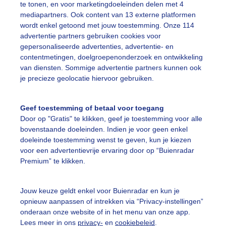
te tonen, en voor marketingdoeleinden delen met 4
mediapartners. Ook content van 13 externe platformen
ente
Zon
wordt enkel getoond met jouw toestemming. Onze 114
advertentie partners gebruiken cookies voor
gepersonaliseerde advertenties, advertentie- en
ekijk slideshow
contentmetingen, doelgroepenonderzoek en ontwikkeling
van diensten. Sommige advertentie partners kunnen ook
je precieze geolocatie hiervoor gebruiken.
Geef toestemming of betaal voor toegang
Door op "Gratis" te klikken, geef je toestemming voor alle
Een moment geduld
bovenstaande doeleinden. Indien je voor geen enkel
doeleinde toestemming wenst te geven, kun je kiezen
voor een advertentievrije ervaring door op “Buienradar
Premium” te klikken.
uienradar
Mijn weer
Jouw keuze geldt enkel voor Buienradar en kun je
fsgegevens
De Bilt
opnieuw aanpassen of intrekken via “Privacy-instellingen”
stelde vragen
onderaan onze website of in het menu van onze app.
Lees meer in ons
privacy-
en
cookiebeleid
.
t