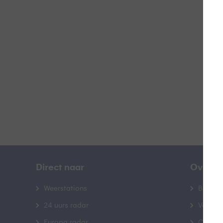
L
B
Direct naar
Over B
Weerstations
Bedrij
24 uurs radar
Veelge
Europa radar
Contac