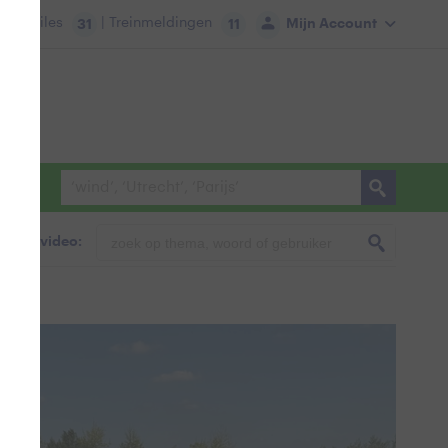
tie:
Files
| Treinmeldingen
Mijn Account
31
11
foto & video: