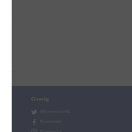
 aub...
Overig
@BuienradarNL
Buienradar
Buienradar