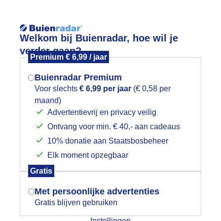
Reisinforma
Welkom bij Buienradar, hoe wil je
verder gaan?
Premium € 6,99 / jaar
Buienradar Premium
Voor slechts
€ 6,99 per jaar
(€ 0,58 per
wijd
Foto en video
Weerzine
maand)
Mogen we je locatie gebruiken voor
Advertentievrij en privacy veilig
het weer?
Zoeken in 
Ontvang voor min. € 40,- aan cadeaus
10% donatie aan Staatsbosbeheer
ano
Elk moment opzegbaar
Indien je hier nog geen akkoord op hebt
Gratis
gegeven, verschijnt er zo een pop-up uit
je browser waarin deze toestemming
Met persoonlijke advertenties
gevraagd wordt.
Gratis blijven gebruiken
Instellingen