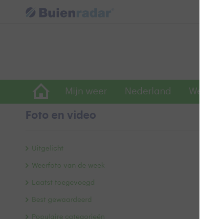
Mijn weer
Nederland
Wereld
Foto en video
K
Uitgelicht
Weerfoto van de week
Laatst toegevoegd
Best gewaardeerd
Populaire categorieën