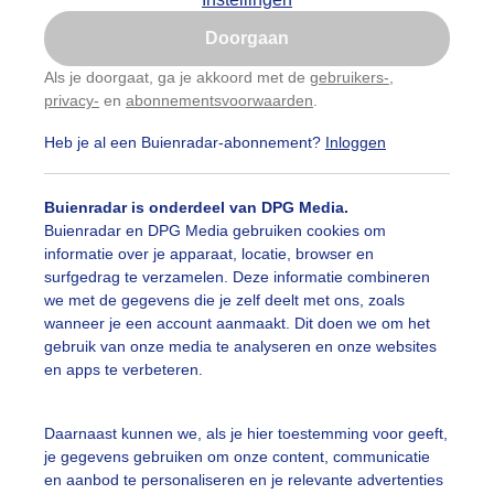
Is goed, toon de popup
Doorgaan
Nu niet, misschien later
Als je doorgaat, ga je akkoord met de
gebruikers-
,
privacy-
en
abonnementsvoorwaarden
.
Gebruik je Safari en wil je niet elke dag deze pop-up
zien?
Heb je al een Buienradar-abonnement?
Inloggen
Klik
hier
om dit aan te passen
Buienradar is onderdeel van DPG Media.
Buienradar en DPG Media gebruiken cookies om
informatie over je apparaat, locatie, browser en
surfgedrag te verzamelen. Deze informatie combineren
we met de gegevens die je zelf deelt met ons, zoals
wanneer je een account aanmaakt. Dit doen we om het
gebruik van onze media te analyseren en onze websites
en apps te verbeteren.
rlijk
Daarnaast kunnen we, als je hier toestemming voor geeft,
je gegevens gebruiken om onze content, communicatie
r: Jolanda Bakker
Gemaakt: 26-04-2025, 78x bekeken
en aanbod te personaliseren en je relevante advertenties