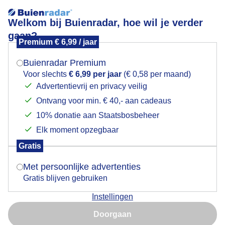
Welkom bij Buienradar, hoe wil je verder
gaan?
Premium € 6,99 / jaar
Mogen we je locatie gebruiken voor het
Lees meer.
weer?
Buienradar Premium
zonnige middag aan en op de Nieuwe Maas
Voor slechts
€ 6,99 per jaar
(€ 0,58 per maand)
Advertentievrij en privacy veilig
Ontvang voor min. € 40,- aan cadeaus
Indien je hier nog geen akkoord op hebt gegeven,
verschijnt er zo een pop-up uit je browser waarin
10% donatie aan Staatsbosbeheer
deze toestemming gevraagd wordt.
Elk moment opzegbaar
Gratis
Is goed, toon de popup
Met persoonlijke advertenties
Gratis blijven gebruiken
Instellingen
Nu niet, misschien later
Ve3L zon, veel blauw en ook wat wolken
Doorgaan
Gebruik je Safari en wil je niet elke dag deze pop-up zien?