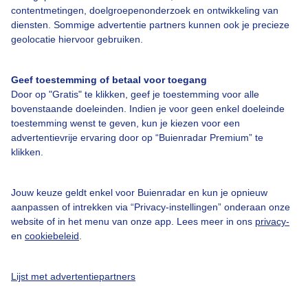
contentmetingen, doelgroepenonderzoek en ontwikkeling van
diensten. Sommige advertentie partners kunnen ook je precieze
Over Buienradar
geolocatie hiervoor gebruiken.
Bedrijfsgegevens
Geef toestemming of betaal voor toegang
Veelgestelde vragen
Door op "Gratis" te klikken, geef je toestemming voor alle
bovenstaande doeleinden. Indien je voor geen enkel doeleinde
Contact
toestemming wenst te geven, kun je kiezen voor een
advertentievrije ervaring door op “Buienradar Premium” te
Toegankelijkheid
klikken.
Gebruikersvoorwaarden
Adverteren
Jouw keuze geldt enkel voor Buienradar en kun je opnieuw
aanpassen of intrekken via “Privacy-instellingen” onderaan onze
Buienradar Team
website of in het menu van onze app. Lees meer in ons
privacy-
Privacy beleid
en
cookiebeleid
.
Cookie beleid
Lijst met advertentiepartners
Privacy instellingen
Gratis weerdata