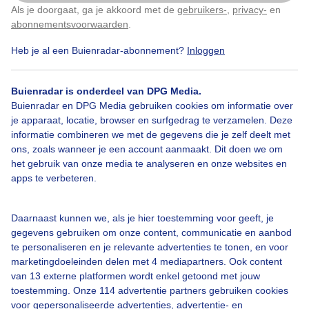
Als je doorgaat, ga je akkoord met de
gebruikers-
,
privacy-
en
Klik
hier
om dit aan te passen
Door: Maddy Koster
Gemaakt: 25-04-2025, 131x bekeken
abonnementsvoorwaarden
.
Heb je al een Buienradar-abonnement?
Inloggen
Scheepvaart
Zon
Wolken
Buienradar is onderdeel van DPG Media.
Buienradar en DPG Media gebruiken cookies om informatie over
je apparaat, locatie, browser en surfgedrag te verzamelen. Deze
informatie combineren we met de gegevens die je zelf deelt met
Bekijk slideshow
ons, zoals wanneer je een account aanmaakt. Dit doen we om
het gebruik van onze media te analyseren en onze websites en
apps te verbeteren.
Daarnaast kunnen we, als je hier toestemming voor geeft, je
Een moment geduld aub...
gegevens gebruiken om onze content, communicatie en aanbod
te personaliseren en je relevante advertenties te tonen, en voor
marketingdoeleinden delen met 4 mediapartners. Ook content
van 13 externe platformen wordt enkel getoond met jouw
toestemming. Onze 114 advertentie partners gebruiken cookies
voor gepersonaliseerde advertenties, advertentie- en