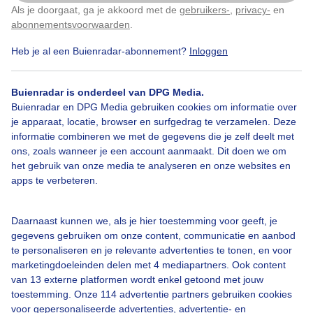
Als je doorgaat, ga je akkoord met de
gebruikers-
,
privacy-
en
Klik
hier
om dit aan te passen
abonnementsvoorwaarden
.
Heb je al een Buienradar-abonnement?
Inloggen
Vriendelijkestapelwolken
Zon
Buienradar is onderdeel van DPG Media.
Buienradar en DPG Media gebruiken cookies om informatie over
Bekijk slideshow
je apparaat, locatie, browser en surfgedrag te verzamelen. Deze
informatie combineren we met de gegevens die je zelf deelt met
ons, zoals wanneer je een account aanmaakt. Dit doen we om
het gebruik van onze media te analyseren en onze websites en
apps te verbeteren.
Een moment geduld aub...
Daarnaast kunnen we, als je hier toestemming voor geeft, je
gegevens gebruiken om onze content, communicatie en aanbod
te personaliseren en je relevante advertenties te tonen, en voor
marketingdoeleinden delen met 4 mediapartners. Ook content
van 13 externe platformen wordt enkel getoond met jouw
toestemming. Onze 114 advertentie partners gebruiken cookies
voor gepersonaliseerde advertenties, advertentie- en
Over Buienradar