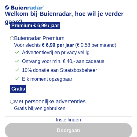
Welkom bij Buienradar, hoe wil je verder
gaan?
Premium € 6,99 / jaar
Mogen we je locatie gebruiken voor het
Vriendelijke stapelwolken.
weer?
Buienradar Premium
Voor slechts
€ 6,99 per jaar
(€ 0,58 per maand)
Advertentievrij en privacy veilig
Ontvang voor min. € 40,- aan cadeaus
Indien je hier nog geen akkoord op hebt gegeven,
verschijnt er zo een pop-up uit je browser waarin
10% donatie aan Staatsbosbeheer
deze toestemming gevraagd wordt.
Elk moment opzegbaar
Gratis
Is goed, toon de popup
Met persoonlijke advertenties
Gratis blijven gebruiken
Vriendelijke stapelwolken en ruimte voor de zon.
Instellingen
Nu niet, misschien later
Door: Adri Joosse
Gemaakt: 25-04-2025, 43x bekeken
Doorgaan
Gebruik je Safari en wil je niet elke dag deze pop-up zien?