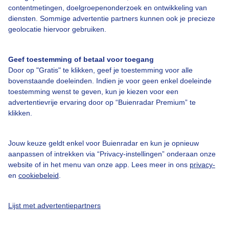
contentmetingen, doelgroepenonderzoek en ontwikkeling van
diensten. Sommige advertentie partners kunnen ook je precieze
Bedrijfsgegevens
geolocatie hiervoor gebruiken.
Veelgestelde vragen
Geef toestemming of betaal voor toegang
Contact
Door op "Gratis" te klikken, geef je toestemming voor alle
Toegankelijkheid
bovenstaande doeleinden. Indien je voor geen enkel doeleinde
toestemming wenst te geven, kun je kiezen voor een
Gebruikersvoorwaarden
advertentievrije ervaring door op “Buienradar Premium” te
klikken.
Adverteren
Buienradar Team
Jouw keuze geldt enkel voor Buienradar en kun je opnieuw
Privacy beleid
aanpassen of intrekken via “Privacy-instellingen” onderaan onze
website of in het menu van onze app. Lees meer in ons
privacy-
Cookie beleid
en
cookiebeleid
.
Privacy instellingen
Gratis weerdata
Lijst met advertentiepartners
@BuienradarNL