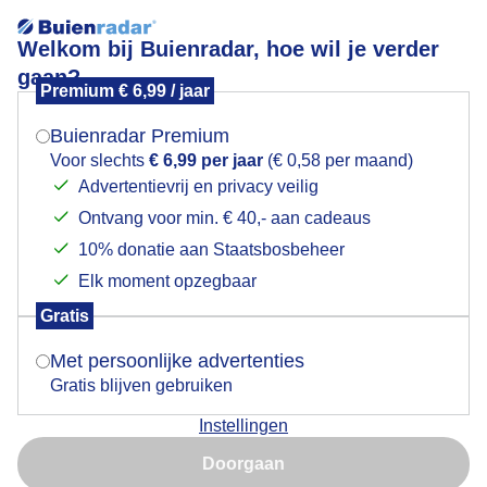
Welkom bij Buienradar, hoe wil je verder
gaan?
Premium € 6,99 / jaar
Mogen we je locatie gebruiken voor het
S'morgens nog heerlijk om even naar buiten te gaan
weer?
Buienradar Premium
Voor slechts
€ 6,99 per jaar
(€ 0,58 per maand)
Advertentievrij en privacy veilig
Ontvang voor min. € 40,- aan cadeaus
Indien je hier nog geen akkoord op hebt gegeven,
verschijnt er zo een pop-up uit je browser waarin
10% donatie aan Staatsbosbeheer
deze toestemming gevraagd wordt.
Elk moment opzegbaar
Gratis
Is goed, toon de popup
Met persoonlijke advertenties
Gratis blijven gebruiken
Vanmorgen in de Kennemerduinen
Instellingen
Nu niet, misschien later
Door: Yvonne Raphael
Gemaakt: 23-04-2025, 37x bekeken
Doorgaan
Gebruik je Safari en wil je niet elke dag deze pop-up zien?