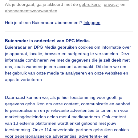
Als je doorgaat, ga je akkoord met de
gebruikers-
,
privacy-
en
Klik
hier
om dit aan te passen
abonnementsvoorwaarden
.
Heb je al een Buienradar-abonnement?
Inloggen
Duinen
Zon
Wolken
Buienradar is onderdeel van DPG Media.
Buienradar en DPG Media gebruiken cookies om informatie over
Bekijk slideshow
je apparaat, locatie, browser en surfgedrag te verzamelen. Deze
informatie combineren we met de gegevens die je zelf deelt met
ons, zoals wanneer je een account aanmaakt. Dit doen we om
het gebruik van onze media te analyseren en onze websites en
apps te verbeteren.
Een moment geduld aub...
Daarnaast kunnen we, als je hier toestemming voor geeft, je
gegevens gebruiken om onze content, communicatie en aanbod
te personaliseren en je relevante advertenties te tonen, en voor
marketingdoeleinden delen met 4 mediapartners. Ook content
van 13 externe platformen wordt enkel getoond met jouw
toestemming. Onze 114 advertentie partners gebruiken cookies
voor gepersonaliseerde advertenties, advertentie- en
Over Buienradar