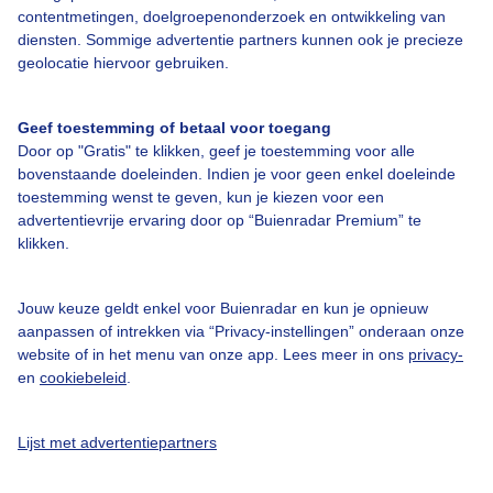
contentmetingen, doelgroepenonderzoek en ontwikkeling van
diensten. Sommige advertentie partners kunnen ook je precieze
Bedrijfsgegevens
geolocatie hiervoor gebruiken.
Veelgestelde vragen
Geef toestemming of betaal voor toegang
Contact
Door op "Gratis" te klikken, geef je toestemming voor alle
Toegankelijkheid
bovenstaande doeleinden. Indien je voor geen enkel doeleinde
toestemming wenst te geven, kun je kiezen voor een
Gebruikersvoorwaarden
advertentievrije ervaring door op “Buienradar Premium” te
klikken.
Adverteren
Buienradar Team
Jouw keuze geldt enkel voor Buienradar en kun je opnieuw
Privacy beleid
aanpassen of intrekken via “Privacy-instellingen” onderaan onze
website of in het menu van onze app. Lees meer in ons
privacy-
Cookie beleid
en
cookiebeleid
.
Privacy instellingen
Gratis weerdata
Lijst met advertentiepartners
@BuienradarNL