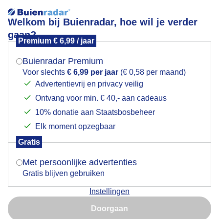
Welkom bij Buienradar, hoe wil je verder
gaan?
Premium € 6,99 / jaar
Mogen we je locatie gebruiken voor het
Wolken
weer?
Buienradar Premium
Voor slechts
€ 6,99 per jaar
(€ 0,58 per maand)
Advertentievrij en privacy veilig
Ontvang voor min. € 40,- aan cadeaus
Indien je hier nog geen akkoord op hebt gegeven,
verschijnt er zo een pop-up uit je browser waarin
10% donatie aan Staatsbosbeheer
deze toestemming gevraagd wordt.
Elk moment opzegbaar
Gratis
Is goed, toon de popup
Met persoonlijke advertenties
Gratis blijven gebruiken
Fraaie wolkenlucht vanmiddag
Instellingen
Nu niet, misschien later
Door: Ton Wesselius
Gemaakt: 22-04-2025, 17x bekeken
Doorgaan
Gebruik je Safari en wil je niet elke dag deze pop-up zien?