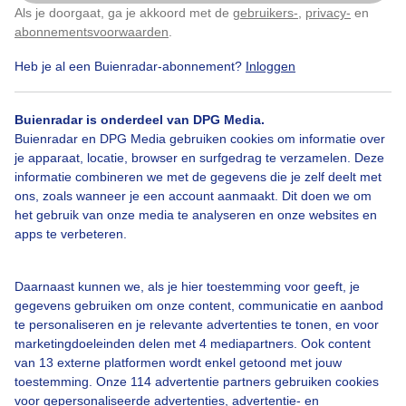
Als je doorgaat, ga je akkoord met de
gebruikers-
,
privacy-
en
Klik
hier
om dit aan te passen
abonnementsvoorwaarden
.
Heb je al een Buienradar-abonnement?
Inloggen
Lente
Zon
Wolken
Buienradar is onderdeel van DPG Media.
Buienradar en DPG Media gebruiken cookies om informatie over
Bekijk slideshow
je apparaat, locatie, browser en surfgedrag te verzamelen. Deze
informatie combineren we met de gegevens die je zelf deelt met
ons, zoals wanneer je een account aanmaakt. Dit doen we om
het gebruik van onze media te analyseren en onze websites en
apps te verbeteren.
Een moment geduld aub...
Daarnaast kunnen we, als je hier toestemming voor geeft, je
gegevens gebruiken om onze content, communicatie en aanbod
te personaliseren en je relevante advertenties te tonen, en voor
marketingdoeleinden delen met 4 mediapartners. Ook content
van 13 externe platformen wordt enkel getoond met jouw
toestemming. Onze 114 advertentie partners gebruiken cookies
voor gepersonaliseerde advertenties, advertentie- en
Over Buienradar