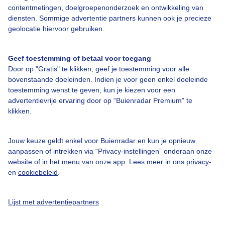
contentmetingen, doelgroepenonderzoek en ontwikkeling van
diensten. Sommige advertentie partners kunnen ook je precieze
geolocatie hiervoor gebruiken.
Over Buienradar
Geef toestemming of betaal voor toegang
Bedrijfsgegevens
Door op "Gratis" te klikken, geef je toestemming voor alle
bovenstaande doeleinden. Indien je voor geen enkel doeleinde
Veelgestelde vragen
toestemming wenst te geven, kun je kiezen voor een
advertentievrije ervaring door op “Buienradar Premium” te
Contact
klikken.
Toegankelijkheid
Gebruikersvoorwaarden
Jouw keuze geldt enkel voor Buienradar en kun je opnieuw
aanpassen of intrekken via “Privacy-instellingen” onderaan onze
Adverteren
website of in het menu van onze app. Lees meer in ons
privacy-
Buienradar Team
en
cookiebeleid
.
Privacy beleid
Lijst met advertentiepartners
Cookie beleid
Privacy instellingen