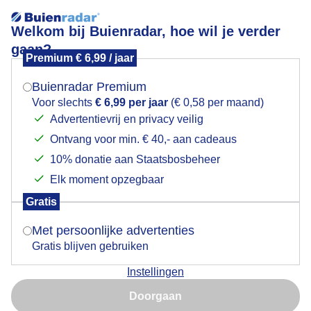
Welkom bij Buienradar, hoe wil je verder
gaan?
Premium € 6,99 / jaar
Mogen we je locatie gebruiken voor het
mini pluisjeplantje
weer?
Buienradar Premium
Voor slechts
€ 6,99 per jaar
(€ 0,58 per maand)
Advertentievrij en privacy veilig
Ontvang voor min. € 40,- aan cadeaus
Indien je hier nog geen akkoord op hebt gegeven,
verschijnt er zo een pop-up uit je browser waarin
10% donatie aan Staatsbosbeheer
deze toestemming gevraagd wordt.
Elk moment opzegbaar
Gratis
Is goed, toon de popup
Met persoonlijke advertenties
Gratis blijven gebruiken
Instellingen
Nu niet, misschien later
Doorgaan
Gebruik je Safari en wil je niet elke dag deze pop-up zien?