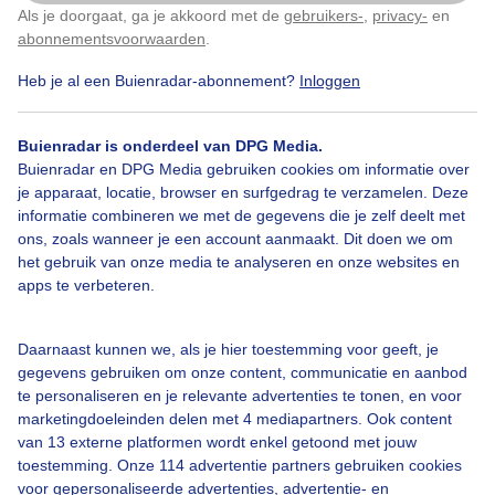
mini pluisplantje tegen zonsondergang
Als je doorgaat, ga je akkoord met de
gebruikers-
,
privacy-
en
Klik
hier
om dit aan te passen
abonnementsvoorwaarden
.
Door: Erna Kool
Gemaakt: 21-04-2025, 72x bekeken
Heb je al een Buienradar-abonnement?
Inloggen
Buienradar is onderdeel van DPG Media.
Buienradar en DPG Media gebruiken cookies om informatie over
Mini
Paardenbloempluis
Zonsondergang
je apparaat, locatie, browser en surfgedrag te verzamelen. Deze
informatie combineren we met de gegevens die je zelf deelt met
ons, zoals wanneer je een account aanmaakt. Dit doen we om
Bekijk slideshow
het gebruik van onze media te analyseren en onze websites en
apps te verbeteren.
Daarnaast kunnen we, als je hier toestemming voor geeft, je
gegevens gebruiken om onze content, communicatie en aanbod
te personaliseren en je relevante advertenties te tonen, en voor
Een moment geduld aub...
marketingdoeleinden delen met 4 mediapartners. Ook content
van 13 externe platformen wordt enkel getoond met jouw
toestemming. Onze 114 advertentie partners gebruiken cookies
voor gepersonaliseerde advertenties, advertentie- en