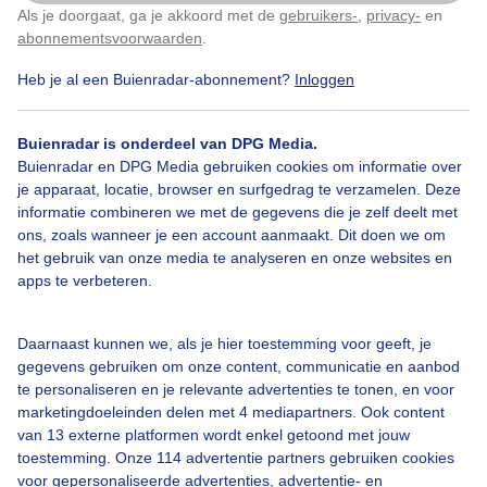
weerfoto
Als je doorgaat, ga je akkoord met de
gebruikers-
,
privacy-
en
Klik
hier
om dit aan te passen
abonnementsvoorwaarden
.
Door: Diana Huntjens
Gemaakt: 20-04-2025, 178x bekeken
Heb je al een Buienradar-abonnement?
Inloggen
1
Buienradar is onderdeel van DPG Media.
Buienradar en DPG Media gebruiken cookies om informatie over
Lente
Zon
Wolken
je apparaat, locatie, browser en surfgedrag te verzamelen. Deze
informatie combineren we met de gegevens die je zelf deelt met
ons, zoals wanneer je een account aanmaakt. Dit doen we om
het gebruik van onze media te analyseren en onze websites en
Bekijk slideshow
apps te verbeteren.
Daarnaast kunnen we, als je hier toestemming voor geeft, je
gegevens gebruiken om onze content, communicatie en aanbod
te personaliseren en je relevante advertenties te tonen, en voor
marketingdoeleinden delen met 4 mediapartners. Ook content
Een moment geduld aub...
van 13 externe platformen wordt enkel getoond met jouw
toestemming. Onze 114 advertentie partners gebruiken cookies
voor gepersonaliseerde advertenties, advertentie- en