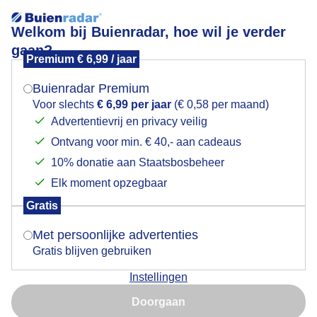
Welkom bij Buienradar, hoe wil je verder
gaan?
Premium € 6,99 / jaar
Mogen we je locatie gebruiken voor het
Zon en wolken vanmorgen
weer?
Buienradar Premium
Voor slechts
€ 6,99 per jaar
(€ 0,58 per maand)
Advertentievrij en privacy veilig
Ontvang voor min. € 40,- aan cadeaus
Indien je hier nog geen akkoord op hebt gegeven,
verschijnt er zo een pop-up uit je browser waarin
10% donatie aan Staatsbosbeheer
deze toestemming gevraagd wordt.
Elk moment opzegbaar
Gratis
Is goed, toon de popup
Met persoonlijke advertenties
Gratis blijven gebruiken
Instellingen
Nu niet, misschien later
Doorgaan
Gebruik je Safari en wil je niet elke dag deze pop-up zien?