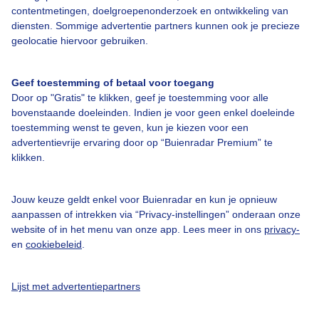
contentmetingen, doelgroepenonderzoek en ontwikkeling van
diensten. Sommige advertentie partners kunnen ook je precieze
geolocatie hiervoor gebruiken.
Over Buienradar
Geef toestemming of betaal voor toegang
Door op "Gratis" te klikken, geef je toestemming voor alle
Bedrijfsgegevens
bovenstaande doeleinden. Indien je voor geen enkel doeleinde
toestemming wenst te geven, kun je kiezen voor een
Veelgestelde vragen
advertentievrije ervaring door op “Buienradar Premium” te
Contact
klikken.
Toegankelijkheid
Jouw keuze geldt enkel voor Buienradar en kun je opnieuw
Gebruikersvoorwaarden
aanpassen of intrekken via “Privacy-instellingen” onderaan onze
Adverteren
website of in het menu van onze app. Lees meer in ons
privacy-
en
cookiebeleid
.
Buienradar Team
Privacy beleid
Lijst met advertentiepartners
Cookie beleid