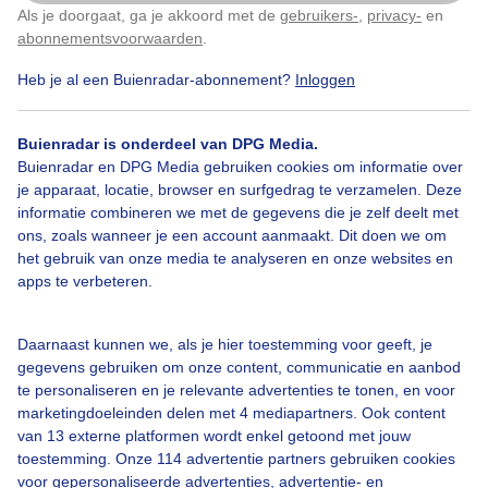
Als je doorgaat, ga je akkoord met de
gebruikers-
,
privacy-
en
Klik
hier
om dit aan te passen
abonnementsvoorwaarden
.
Heb je al een Buienradar-abonnement?
Inloggen
Lente
Zon
Buienradar is onderdeel van DPG Media.
Buienradar en DPG Media gebruiken cookies om informatie over
Bekijk slideshow
je apparaat, locatie, browser en surfgedrag te verzamelen. Deze
informatie combineren we met de gegevens die je zelf deelt met
ons, zoals wanneer je een account aanmaakt. Dit doen we om
het gebruik van onze media te analyseren en onze websites en
apps te verbeteren.
Een moment geduld aub...
Daarnaast kunnen we, als je hier toestemming voor geeft, je
gegevens gebruiken om onze content, communicatie en aanbod
te personaliseren en je relevante advertenties te tonen, en voor
marketingdoeleinden delen met 4 mediapartners. Ook content
van 13 externe platformen wordt enkel getoond met jouw
toestemming. Onze 114 advertentie partners gebruiken cookies
voor gepersonaliseerde advertenties, advertentie- en
Over Buienradar