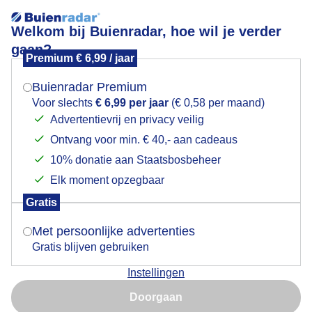
Welkom bij Buienradar, hoe wil je verder
gaan?
Premium € 6,99 / jaar
Mogen we je locatie gebruiken voor het
Zaterdag op zn Paasbest
weer?
Buienradar Premium
Voor slechts
€ 6,99 per jaar
(€ 0,58 per maand)
Advertentievrij en privacy veilig
Ontvang voor min. € 40,- aan cadeaus
Indien je hier nog geen akkoord op hebt gegeven,
verschijnt er zo een pop-up uit je browser waarin
10% donatie aan Staatsbosbeheer
deze toestemming gevraagd wordt.
Elk moment opzegbaar
Gratis
Is goed, toon de popup
Met persoonlijke advertenties
Gratis blijven gebruiken
Zaterdag op zn Paasbest
Instellingen
Nu niet, misschien later
Doorgaan
Door: Sjef Kenniphaas
Gemaakt: 19-04-2025, 19x bekeken
Gebruik je Safari en wil je niet elke dag deze pop-up zien?