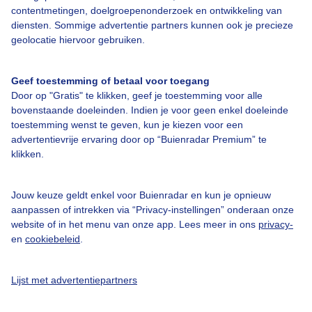
contentmetingen, doelgroepenonderzoek en ontwikkeling van
diensten. Sommige advertentie partners kunnen ook je precieze
Bedrijfsgegevens
geolocatie hiervoor gebruiken.
Veelgestelde vragen
Geef toestemming of betaal voor toegang
Contact
Door op "Gratis" te klikken, geef je toestemming voor alle
bovenstaande doeleinden. Indien je voor geen enkel doeleinde
Toegankelijkheid
toestemming wenst te geven, kun je kiezen voor een
Gebruikersvoorwaarden
advertentievrije ervaring door op “Buienradar Premium” te
klikken.
Adverteren
Buienradar Team
Jouw keuze geldt enkel voor Buienradar en kun je opnieuw
Privacy beleid
aanpassen of intrekken via “Privacy-instellingen” onderaan onze
website of in het menu van onze app. Lees meer in ons
privacy-
Cookie beleid
en
cookiebeleid
.
Privacy instellingen
Gratis weerdata
Lijst met advertentiepartners
@BuienradarNL