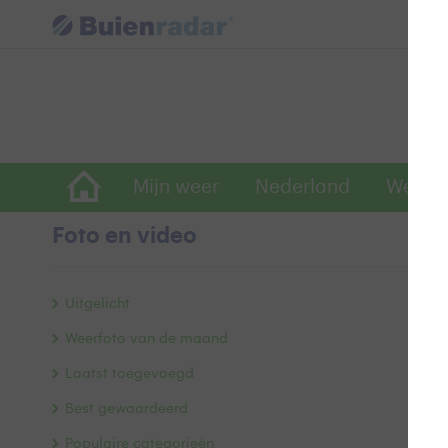
Mijn weer
Nederland
Wereld
Foto en video
R
Uitgelicht
Weerfoto van de maand
Laatst toegevoegd
Best gewaardeerd
Populaire categorieën