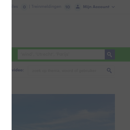
tie:
Files
| Treinmeldingen
Mijn Account
0
10
foto & video: