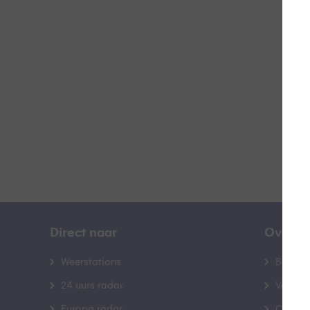
R
B
Direct naar
Over B
Weerstations
Bedrij
24 uurs radar
Veelge
Europa radar
Contac