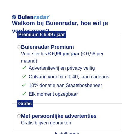
Reisinforma
Welkom bij Buienradar, hoe wil je
verder gaan?
Premium € 6,99 / jaar
Buienradar Premium
Voor slechts
€ 6,99 per jaar
(€ 0,58 per
wijd
Foto en video
Weerzine
maand)
Mogen we je locatie gebruiken voor
Advertentievrij en privacy veilig
het weer?
Zoeken in 
Ontvang voor min. € 40,- aan cadeaus
10% donatie aan Staatsbosbeheer
ustig op zonnig
Elk moment opzegbaar
Indien je hier nog geen akkoord op hebt
Gratis
gegeven, verschijnt er zo een pop-up uit
je browser waarin deze toestemming
Met persoonlijke advertenties
gevraagd wordt.
Gratis blijven gebruiken
Instellingen