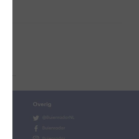
 aub...
Overig
@BuienradarNL
Buienradar
Buienradar