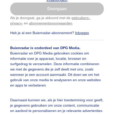
Is goed, toon de popup
Doorgaan
Nu niet, misschien later
Als je doorgaat, ga je akkoord met de
gebruikers-
,
privacy-
en
abonnementsvoorwaarden
.
Gebruik je Safari en wil je niet elke dag deze pop-up
zien?
Heb je al een Buienradar-abonnement?
Inloggen
Klik
hier
om dit aan te passen
Buienradar is onderdeel van DPG Media.
Buienradar en DPG Media gebruiken cookies om
informatie over je apparaat, locatie, browser en
surfgedrag te verzamelen. Deze informatie combineren
we met de gegevens die je zelf deelt met ons, zoals
wanneer je een account aanmaakt. Dit doen we om het
gebruik van onze media te analyseren en onze websites
en apps te verbeteren.
nmiddag bij de Ringvaart
Daarnaast kunnen we, als je hier toestemming voor geeft,
je gegevens gebruiken om onze content, communicatie
r: Yvonne Raphael
Gemaakt: 18-04-2025, 31x bekeken
en aanbod te personaliseren en je relevante advertenties