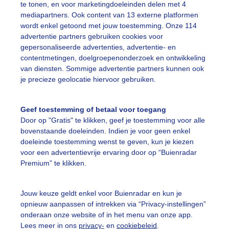
te tonen, en voor marketingdoeleinden delen met 4
mediapartners. Ook content van 13 externe platformen
ingvaart
Zon
Wolken
wordt enkel getoond met jouw toestemming. Onze 114
advertentie partners gebruiken cookies voor
gepersonaliseerde advertenties, advertentie- en
ekijk slideshow
contentmetingen, doelgroepenonderzoek en ontwikkeling
van diensten. Sommige advertentie partners kunnen ook
je precieze geolocatie hiervoor gebruiken.
Geef toestemming of betaal voor toegang
Door op "Gratis" te klikken, geef je toestemming voor alle
Een moment geduld
bovenstaande doeleinden. Indien je voor geen enkel
doeleinde toestemming wenst te geven, kun je kiezen
voor een advertentievrije ervaring door op “Buienradar
Premium” te klikken.
uienradar
Mijn weer
Jouw keuze geldt enkel voor Buienradar en kun je
fsgegevens
De Bilt
opnieuw aanpassen of intrekken via “Privacy-instellingen”
stelde vragen
onderaan onze website of in het menu van onze app.
Lees meer in ons
privacy-
en
cookiebeleid
.
t