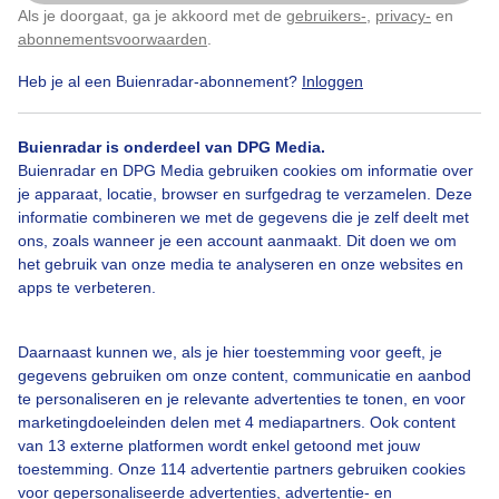
Als je doorgaat, ga je akkoord met de
gebruikers-
,
privacy-
en
Klik
hier
om dit aan te passen
abonnementsvoorwaarden
.
Heb je al een Buienradar-abonnement?
Inloggen
Lente
Zon
Wolken
Buienradar is onderdeel van DPG Media.
Buienradar en DPG Media gebruiken cookies om informatie over
Bekijk slideshow
je apparaat, locatie, browser en surfgedrag te verzamelen. Deze
informatie combineren we met de gegevens die je zelf deelt met
ons, zoals wanneer je een account aanmaakt. Dit doen we om
het gebruik van onze media te analyseren en onze websites en
apps te verbeteren.
Een moment geduld aub...
Daarnaast kunnen we, als je hier toestemming voor geeft, je
gegevens gebruiken om onze content, communicatie en aanbod
te personaliseren en je relevante advertenties te tonen, en voor
marketingdoeleinden delen met 4 mediapartners. Ook content
van 13 externe platformen wordt enkel getoond met jouw
toestemming. Onze 114 advertentie partners gebruiken cookies
voor gepersonaliseerde advertenties, advertentie- en
Over Buienradar