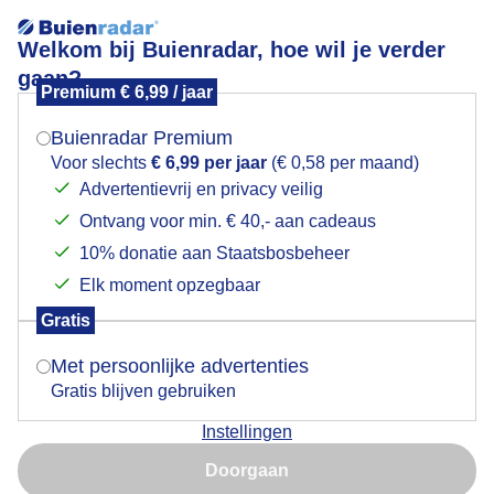
Welkom bij Buienradar, hoe wil je verder
gaan?
Premium € 6,99 / jaar
Mogen we je locatie gebruiken voor het
Ochtendduik
weer?
Buienradar Premium
Voor slechts
€ 6,99 per jaar
(€ 0,58 per maand)
Advertentievrij en privacy veilig
Ontvang voor min. € 40,- aan cadeaus
Indien je hier nog geen akkoord op hebt gegeven,
verschijnt er zo een pop-up uit je browser waarin
10% donatie aan Staatsbosbeheer
deze toestemming gevraagd wordt.
Elk moment opzegbaar
Gratis
Is goed, toon de popup
Met persoonlijke advertenties
Gratis blijven gebruiken
Ochtend in zee op Texel dichtbij de Koog bij paal 17.
Instellingen
Nu niet, misschien later
Door: Frans Alderse Baas
Gemaakt: 18-04-2025, 37x bekeken
Doorgaan
Gebruik je Safari en wil je niet elke dag deze pop-up zien?