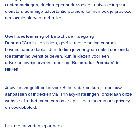
contentmetingen, doelgroepenonderzoek en ontwikkeling van
diensten. Sommige advertentie partners kunnen ook je precieze
Bedrijfsgegevens
geolocatie hiervoor gebruiken.
Veelgestelde vragen
Geef toestemming of betaal voor toegang
Contact
Door op "Gratis" te klikken, geef je toestemming voor alle
Toegankelijkheid
bovenstaande doeleinden. Indien je voor geen enkel doeleinde
toestemming wenst te geven, kun je kiezen voor een
Gebruikersvoorwaarden
advertentievrije ervaring door op “Buienradar Premium” te
klikken.
Adverteren
Buienradar Team
Jouw keuze geldt enkel voor Buienradar en kun je opnieuw
Privacy beleid
aanpassen of intrekken via “Privacy-instellingen” onderaan onze
website of in het menu van onze app. Lees meer in ons
privacy-
Cookie beleid
en
cookiebeleid
.
Privacy instellingen
Gratis weerdata
Lijst met advertentiepartners
@BuienradarNL