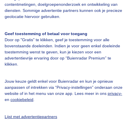
contentmetingen, doelgroepenonderzoek en ontwikkeling van
diensten. Sommige advertentie partners kunnen ook je precieze
Bedrijfsgegevens
geolocatie hiervoor gebruiken.
Veelgestelde vragen
Geef toestemming of betaal voor toegang
Contact
Door op "Gratis" te klikken, geef je toestemming voor alle
Toegankelijkheid
bovenstaande doeleinden. Indien je voor geen enkel doeleinde
toestemming wenst te geven, kun je kiezen voor een
Gebruikersvoorwaarden
advertentievrije ervaring door op “Buienradar Premium” te
klikken.
Adverteren
Buienradar Team
Jouw keuze geldt enkel voor Buienradar en kun je opnieuw
Privacy beleid
aanpassen of intrekken via “Privacy-instellingen” onderaan onze
website of in het menu van onze app. Lees meer in ons
privacy-
Cookie beleid
en
cookiebeleid
.
Privacy instellingen
Gratis weerdata
Lijst met advertentiepartners
@BuienradarNL