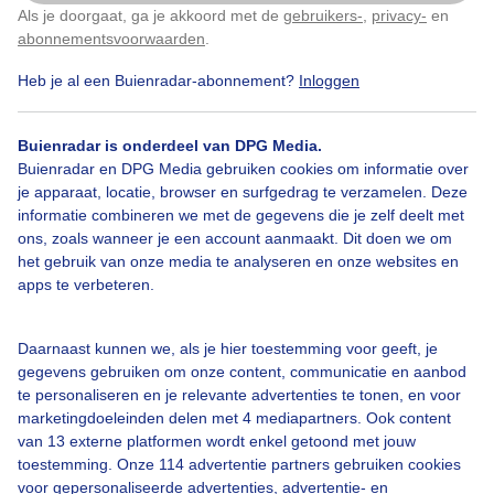
Als je doorgaat, ga je akkoord met de
gebruikers-
,
privacy-
en
Klik
hier
om dit aan te passen
abonnementsvoorwaarden
.
Heb je al een Buienradar-abonnement?
Inloggen
Zon
Wolken
Zonsondergang
Buienradar is onderdeel van DPG Media.
Buienradar en DPG Media gebruiken cookies om informatie over
Bekijk slideshow
je apparaat, locatie, browser en surfgedrag te verzamelen. Deze
informatie combineren we met de gegevens die je zelf deelt met
ons, zoals wanneer je een account aanmaakt. Dit doen we om
het gebruik van onze media te analyseren en onze websites en
apps te verbeteren.
Een moment geduld aub...
Daarnaast kunnen we, als je hier toestemming voor geeft, je
gegevens gebruiken om onze content, communicatie en aanbod
te personaliseren en je relevante advertenties te tonen, en voor
marketingdoeleinden delen met 4 mediapartners. Ook content
van 13 externe platformen wordt enkel getoond met jouw
toestemming. Onze 114 advertentie partners gebruiken cookies
voor gepersonaliseerde advertenties, advertentie- en
Over Buienradar