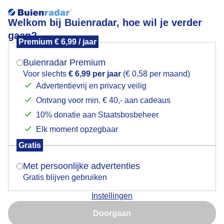
Welkom bij Buienradar, hoe wil je verder
gaan?
Premium € 6,99 / jaar
Mogen we je locatie gebruiken voor het
Prachtige kleuren na zonsondergang vanavond
weer?
Buienradar Premium
Voor slechts
€ 6,99 per jaar
(€ 0,58 per maand)
Advertentievrij en privacy veilig
Ontvang voor min. € 40,- aan cadeaus
Indien je hier nog geen akkoord op hebt gegeven,
verschijnt er zo een pop-up uit je browser waarin
10% donatie aan Staatsbosbeheer
deze toestemming gevraagd wordt.
Elk moment opzegbaar
Gratis
Is goed, toon de popup
Met persoonlijke advertenties
Gratis blijven gebruiken
Fantastische afsluiter.
Instellingen
Nu niet, misschien later
Door: Tim Zijlstra
Gemaakt: 17-04-2025, 69x bekeken
Doorgaan
Gebruik je Safari en wil je niet elke dag deze pop-up zien?