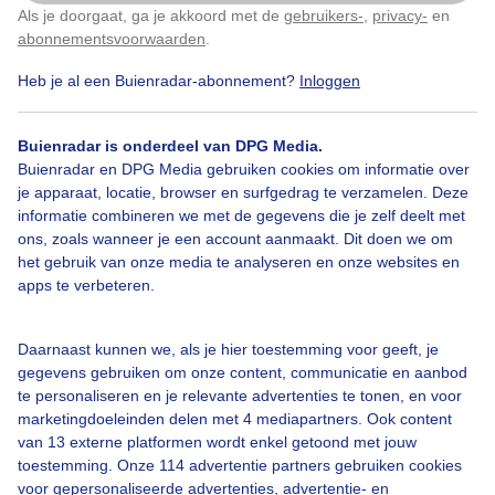
Als je doorgaat, ga je akkoord met de
gebruikers-
,
privacy-
en
Klik
hier
om dit aan te passen
abonnementsvoorwaarden
.
Heb je al een Buienradar-abonnement?
Inloggen
Bergindewolken
Zonneschijn
Zon
Buienradar is onderdeel van DPG Media.
Buienradar en DPG Media gebruiken cookies om informatie over
je apparaat, locatie, browser en surfgedrag te verzamelen. Deze
Bekijk slideshow
informatie combineren we met de gegevens die je zelf deelt met
ons, zoals wanneer je een account aanmaakt. Dit doen we om
het gebruik van onze media te analyseren en onze websites en
apps te verbeteren.
Daarnaast kunnen we, als je hier toestemming voor geeft, je
Een moment geduld aub...
gegevens gebruiken om onze content, communicatie en aanbod
te personaliseren en je relevante advertenties te tonen, en voor
marketingdoeleinden delen met 4 mediapartners. Ook content
van 13 externe platformen wordt enkel getoond met jouw
toestemming. Onze 114 advertentie partners gebruiken cookies
voor gepersonaliseerde advertenties, advertentie- en