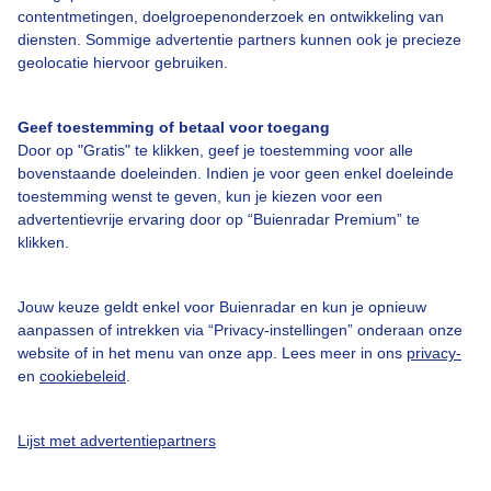
contentmetingen, doelgroepenonderzoek en ontwikkeling van
Over Buienradar
diensten. Sommige advertentie partners kunnen ook je precieze
geolocatie hiervoor gebruiken.
Bedrijfsgegevens
Veelgestelde vragen
Geef toestemming of betaal voor toegang
Door op "Gratis" te klikken, geef je toestemming voor alle
Contact
bovenstaande doeleinden. Indien je voor geen enkel doeleinde
toestemming wenst te geven, kun je kiezen voor een
Toegankelijkheid
advertentievrije ervaring door op “Buienradar Premium” te
Gebruikersvoorwaarden
klikken.
Adverteren
Jouw keuze geldt enkel voor Buienradar en kun je opnieuw
Buienradar Team
aanpassen of intrekken via “Privacy-instellingen” onderaan onze
Privacy beleid
website of in het menu van onze app. Lees meer in ons
privacy-
en
cookiebeleid
.
Cookie beleid
Privacy instellingen
Lijst met advertentiepartners
Gratis weerdata