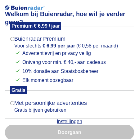
Welkom bij Buienradar, hoe wil je verder
gaan?
Premium € 6,99 / jaar
Mogen we je locatie gebruiken voor het
Lees meer.
weer?
Buienradar Premium
De berg in de wolken, maar toch geregeld zonneschijn
Voor slechts
€ 6,99 per jaar
(€ 0,58 per maand)
Advertentievrij en privacy veilig
Ontvang voor min. € 40,- aan cadeaus
Indien je hier nog geen akkoord op hebt gegeven,
verschijnt er zo een pop-up uit je browser waarin
10% donatie aan Staatsbosbeheer
deze toestemming gevraagd wordt.
Elk moment opzegbaar
Gratis
Is goed, toon de popup
Met persoonlijke advertenties
Gratis blijven gebruiken
Instellingen
Nu niet, misschien later
Doorgaan
Gebruik je Safari en wil je niet elke dag deze pop-up zien?
Door: Jolanda Pelkmans
Gemaakt: 13-04-2025, 28x bekeken