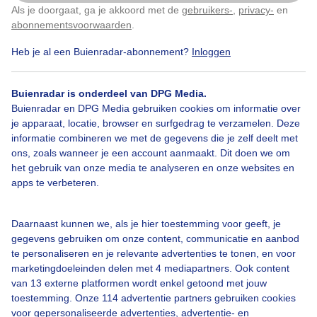
Als je doorgaat, ga je akkoord met de
gebruikers-
,
privacy-
en
Klik
hier
om dit aan te passen
abonnementsvoorwaarden
.
Heb je al een Buienradar-abonnement?
Inloggen
#mooistefilevannederland
Lente
Zon
Buienradar is onderdeel van DPG Media.
Buienradar en DPG Media gebruiken cookies om informatie over
Bekijk slideshow
je apparaat, locatie, browser en surfgedrag te verzamelen. Deze
informatie combineren we met de gegevens die je zelf deelt met
ons, zoals wanneer je een account aanmaakt. Dit doen we om
het gebruik van onze media te analyseren en onze websites en
apps te verbeteren.
Een moment geduld aub...
Daarnaast kunnen we, als je hier toestemming voor geeft, je
gegevens gebruiken om onze content, communicatie en aanbod
te personaliseren en je relevante advertenties te tonen, en voor
marketingdoeleinden delen met 4 mediapartners. Ook content
van 13 externe platformen wordt enkel getoond met jouw
toestemming. Onze 114 advertentie partners gebruiken cookies
voor gepersonaliseerde advertenties, advertentie- en
Over Buienradar