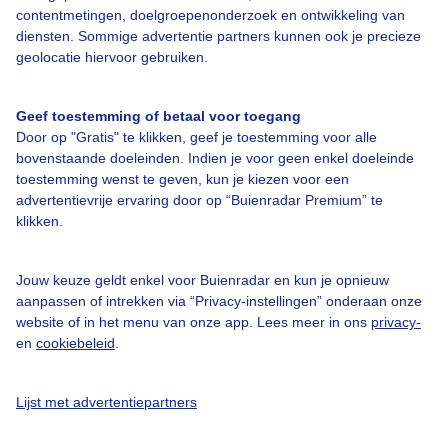
contentmetingen, doelgroepenonderzoek en ontwikkeling van
diensten. Sommige advertentie partners kunnen ook je precieze
Bedrijfsgegevens
geolocatie hiervoor gebruiken.
Veelgestelde vragen
Geef toestemming of betaal voor toegang
Contact
Door op "Gratis" te klikken, geef je toestemming voor alle
Toegankelijkheid
bovenstaande doeleinden. Indien je voor geen enkel doeleinde
toestemming wenst te geven, kun je kiezen voor een
Gebruikersvoorwaarden
advertentievrije ervaring door op “Buienradar Premium” te
klikken.
Adverteren
Buienradar Team
Jouw keuze geldt enkel voor Buienradar en kun je opnieuw
Privacy beleid
aanpassen of intrekken via “Privacy-instellingen” onderaan onze
website of in het menu van onze app. Lees meer in ons
privacy-
Cookie beleid
en
cookiebeleid
.
Privacy instellingen
Gratis weerdata
Lijst met advertentiepartners
@BuienradarNL