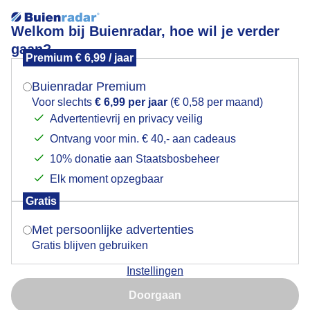
Welkom bij Buienradar, hoe wil je verder
gaan?
Premium € 6,99 / jaar
Mogen we je locatie gebruiken voor het
brede opklaringen
weer?
Buienradar Premium
Voor slechts
€ 6,99 per jaar
(€ 0,58 per maand)
Advertentievrij en privacy veilig
Ontvang voor min. € 40,- aan cadeaus
Indien je hier nog geen akkoord op hebt gegeven,
verschijnt er zo een pop-up uit je browser waarin
10% donatie aan Staatsbosbeheer
deze toestemming gevraagd wordt.
Elk moment opzegbaar
Gratis
Is goed, toon de popup
Met persoonlijke advertenties
Gratis blijven gebruiken
rond 10:30 uur
Instellingen
Nu niet, misschien later
Door: Gert de Bruijn
Gemaakt: 09-04-2025, 44x bekeken
Doorgaan
Gebruik je Safari en wil je niet elke dag deze pop-up zien?