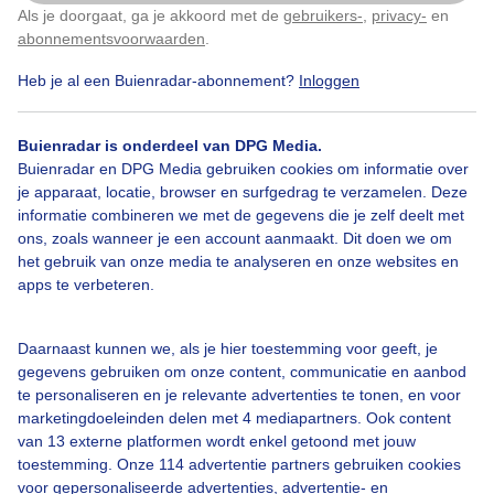
Als je doorgaat, ga je akkoord met de
gebruikers-
,
privacy-
en
Klik
hier
om dit aan te passen
abonnementsvoorwaarden
.
Heb je al een Buienradar-abonnement?
Inloggen
Bredeopklaringen
Zon
Wolken
Buienradar is onderdeel van DPG Media.
Buienradar en DPG Media gebruiken cookies om informatie over
Bekijk slideshow
je apparaat, locatie, browser en surfgedrag te verzamelen. Deze
informatie combineren we met de gegevens die je zelf deelt met
ons, zoals wanneer je een account aanmaakt. Dit doen we om
het gebruik van onze media te analyseren en onze websites en
apps te verbeteren.
Een moment geduld aub...
Daarnaast kunnen we, als je hier toestemming voor geeft, je
gegevens gebruiken om onze content, communicatie en aanbod
te personaliseren en je relevante advertenties te tonen, en voor
marketingdoeleinden delen met 4 mediapartners. Ook content
van 13 externe platformen wordt enkel getoond met jouw
toestemming. Onze 114 advertentie partners gebruiken cookies
voor gepersonaliseerde advertenties, advertentie- en
Over Buienradar