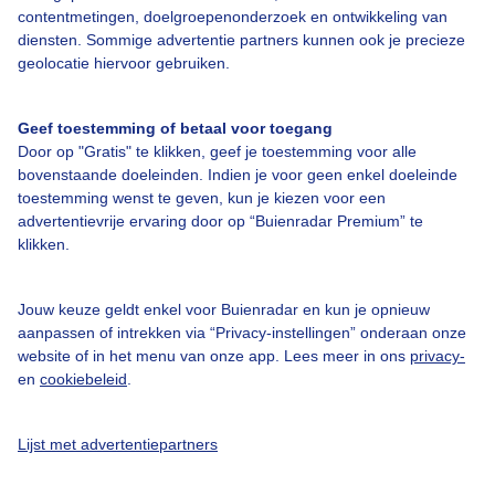
contentmetingen, doelgroepenonderzoek en ontwikkeling van
diensten. Sommige advertentie partners kunnen ook je precieze
Bedrijfsgegevens
geolocatie hiervoor gebruiken.
Veelgestelde vragen
Geef toestemming of betaal voor toegang
Contact
Door op "Gratis" te klikken, geef je toestemming voor alle
Toegankelijkheid
bovenstaande doeleinden. Indien je voor geen enkel doeleinde
toestemming wenst te geven, kun je kiezen voor een
Gebruikersvoorwaarden
advertentievrije ervaring door op “Buienradar Premium” te
klikken.
Adverteren
Buienradar Team
Jouw keuze geldt enkel voor Buienradar en kun je opnieuw
Privacy beleid
aanpassen of intrekken via “Privacy-instellingen” onderaan onze
website of in het menu van onze app. Lees meer in ons
privacy-
Cookie beleid
en
cookiebeleid
.
Privacy instellingen
Gratis weerdata
Lijst met advertentiepartners
@BuienradarNL