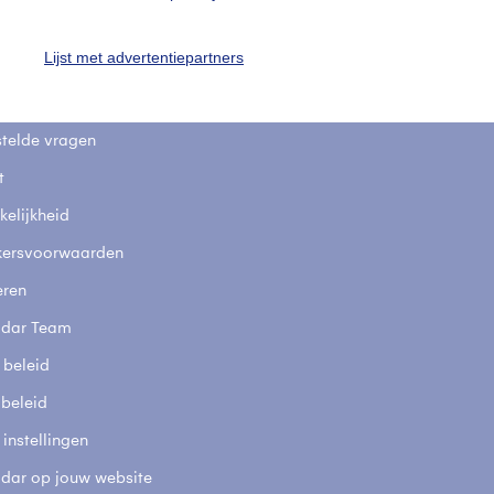
uienradar
Mijn weer
Lijst met advertentiepartners
fsgegevens
De Bilt
stelde vragen
t
elijkheid
kersvoorwaarden
eren
adar Team
 beleid
 beleid
 instellingen
adar op jouw website