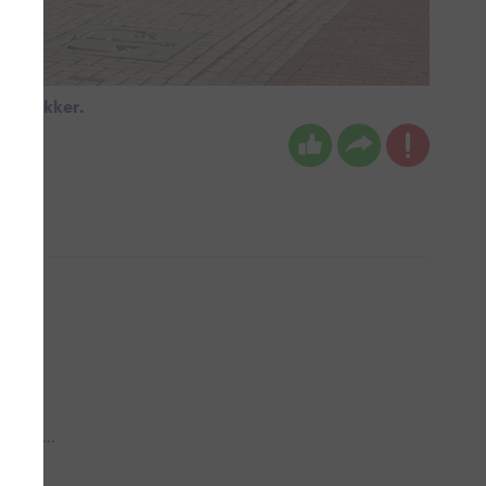
ogt lekker.
en
 aub...