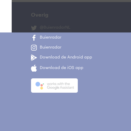
Overig
@BuienradarNL
Buienradar
Buienradar
Download de Android app
Download de iOS app