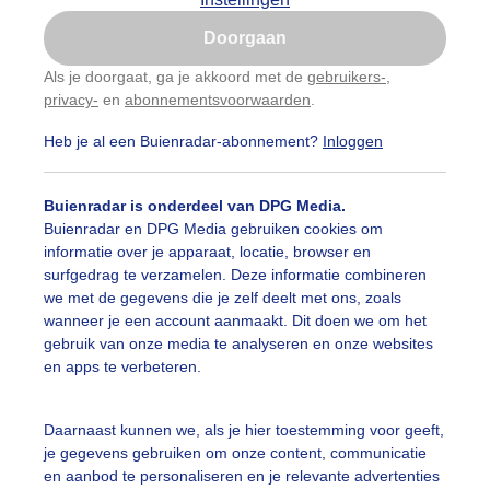
Is goed, toon de popup
Doorgaan
Nu niet, misschien later
Als je doorgaat, ga je akkoord met de
gebruikers-
,
privacy-
en
abonnementsvoorwaarden
.
Gebruik je Safari en wil je niet elke dag deze pop-up
zien?
Heb je al een Buienradar-abonnement?
Inloggen
Klik
hier
om dit aan te passen
Buienradar is onderdeel van DPG Media.
Buienradar en DPG Media gebruiken cookies om
informatie over je apparaat, locatie, browser en
surfgedrag te verzamelen. Deze informatie combineren
we met de gegevens die je zelf deelt met ons, zoals
wanneer je een account aanmaakt. Dit doen we om het
gebruik van onze media te analyseren en onze websites
en apps te verbeteren.
Daarnaast kunnen we, als je hier toestemming voor geeft,
je gegevens gebruiken om onze content, communicatie
en aanbod te personaliseren en je relevante advertenties