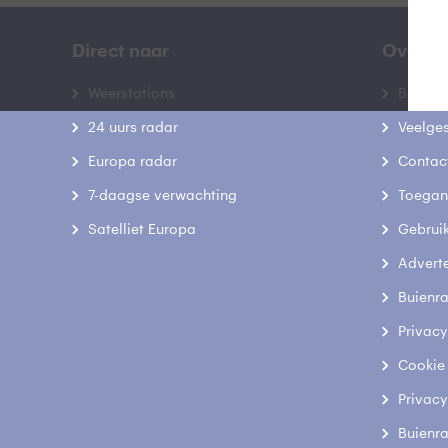
Direct naar
Over B
Weerstations
Bedrij
24 uurs radar
Veelge
Europa radar
Contac
7-daagse verwachting
Toegank
Satelliet Europa
Gebrui
Advert
Buienr
Privacy
Cookie
Privacy
Buienr