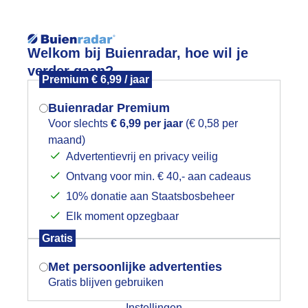
Reisinforma
Welkom bij Buienradar, hoe wil je
verder gaan?
Premium € 6,99 / jaar
Buienradar Premium
Voor slechts
€ 6,99 per jaar
(€ 0,58 per
wijd
Foto en video
Weerzine
maand)
Mogen we je locatie gebruiken voor
Advertentievrij en privacy veilig
het weer?
Zoeken in 
Ontvang voor min. € 40,- aan cadeaus
10% donatie aan Staatsbosbeheer
asdroogweer
Elk moment opzegbaar
Indien je hier nog geen akkoord op hebt
Gratis
gegeven, verschijnt er zo een pop-up uit
je browser waarin deze toestemming
Met persoonlijke advertenties
gevraagd wordt.
Gratis blijven gebruiken
Instellingen