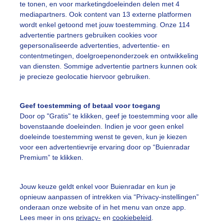
te tonen, en voor marketingdoeleinden delen met 4
mediapartners. Ook content van 13 externe platformen
wordt enkel getoond met jouw toestemming. Onze 114
advertentie partners gebruiken cookies voor
gepersonaliseerde advertenties, advertentie- en
ieten van het prachtige lenteweer rond half 5. De was dro
contentmetingen, doelgroepenonderzoek en ontwikkeling
van diensten. Sommige advertentie partners kunnen ook
r: Erica van Leeuwen-de Bruijn
Gemaakt: 08-04-2025, 44x bekek
je precieze geolocatie hiervoor gebruiken.
asdroogweer
Lente
Zon
Geef toestemming of betaal voor toegang
Door op "Gratis" te klikken, geef je toestemming voor alle
bovenstaande doeleinden. Indien je voor geen enkel
ekijk slideshow
doeleinde toestemming wenst te geven, kun je kiezen
voor een advertentievrije ervaring door op “Buienradar
Premium” te klikken.
Jouw keuze geldt enkel voor Buienradar en kun je
opnieuw aanpassen of intrekken via “Privacy-instellingen”
Een moment geduld
onderaan onze website of in het menu van onze app.
Lees meer in ons
privacy-
en
cookiebeleid
.