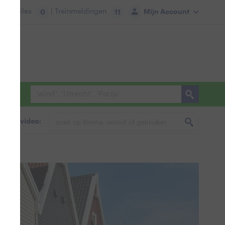
tie:
Files
| Treinmeldingen
Mijn Account
0
11
foto & video: