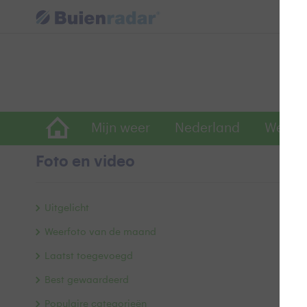
Mijn weer
Nederland
Wereld
Foto en video
W
Uitgelicht
Weerfoto van de maand
Laatst toegevoegd
Best gewaardeerd
Populaire categorieën