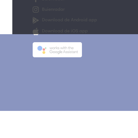
Buienradar
Download de Android app
Download de iOS app