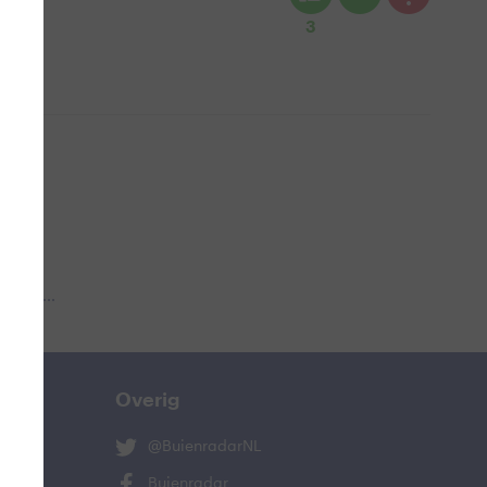
3
 aub...
Overig
@BuienradarNL
Buienradar