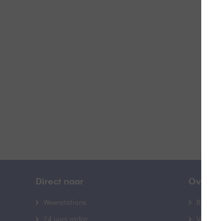
#
B
Direct naar
Over B
Weerstations
Bedrij
24 uurs radar
Veelge