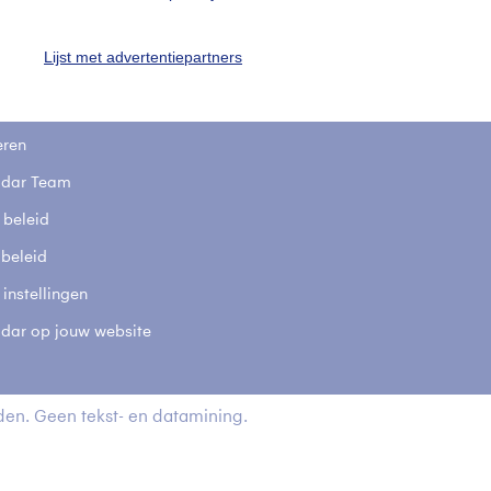
t
Lijst met advertentiepartners
elijkheid
kersvoorwaarden
eren
adar Team
 beleid
 beleid
 instellingen
adar op jouw website
en. Geen tekst- en datamining.