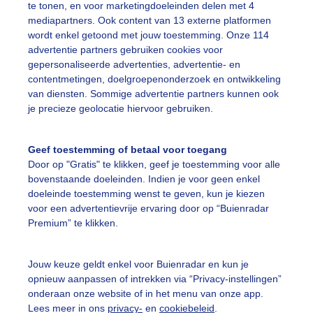
te tonen, en voor marketingdoeleinden delen met 4
mediapartners. Ook content van 13 externe platformen
wordt enkel getoond met jouw toestemming. Onze 114
pinksterbloem
Lente
advertentie partners gebruiken cookies voor
gepersonaliseerde advertenties, advertentie- en
contentmetingen, doelgroepenonderzoek en ontwikkeling
van diensten. Sommige advertentie partners kunnen ook
ekijk slideshow
je precieze geolocatie hiervoor gebruiken.
Geef toestemming of betaal voor toegang
Door op "Gratis" te klikken, geef je toestemming voor alle
bovenstaande doeleinden. Indien je voor geen enkel
Een moment geduld
doeleinde toestemming wenst te geven, kun je kiezen
voor een advertentievrije ervaring door op “Buienradar
Premium” te klikken.
uienradar
Mijn weer
Jouw keuze geldt enkel voor Buienradar en kun je
opnieuw aanpassen of intrekken via “Privacy-instellingen”
fsgegevens
De Bilt
onderaan onze website of in het menu van onze app.
Lees meer in ons
privacy-
en
cookiebeleid
.
stelde vragen