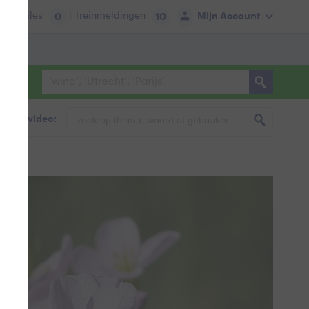
tie:
Files
| Treinmeldingen
Mijn Account
0
10
foto & video: