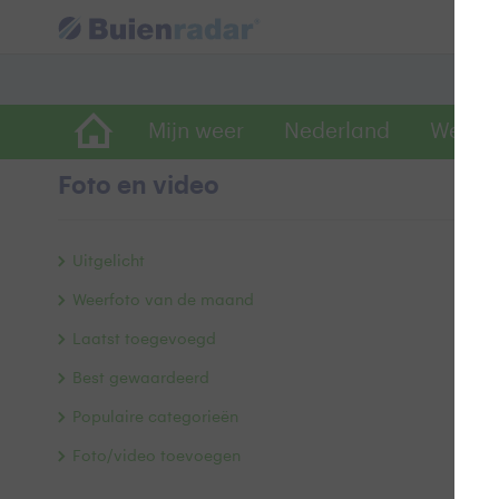
Mijn weer
Nederland
Wereld
Foto en video
P
Uitgelicht
Weerfoto van de maand
Laatst toegevoegd
Best gewaardeerd
Populaire categorieën
Foto/video toevoegen