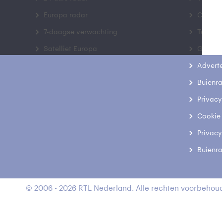
Europa radar
Contac
7-daagse verwachting
Toegank
Satelliet Europa
Gebrui
Advert
Buienr
Privacy
Cookie
Privacy
Buienr
© 2006 - 2026 RTL Nederland. Alle rechten voorbehoud