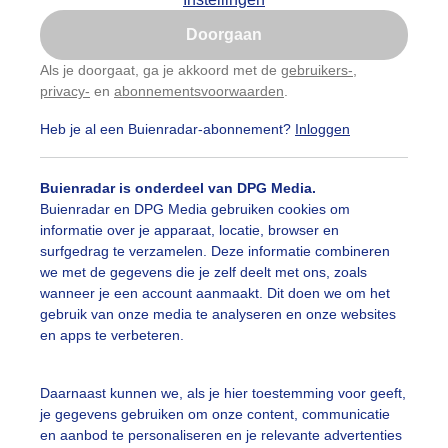
Is goed, toon de popup
Doorgaan
Nu niet, misschien later
Als je doorgaat, ga je akkoord met de
gebruikers-
,
privacy-
en
abonnementsvoorwaarden
.
Gebruik je Safari en wil je niet elke dag deze pop-up
zien?
Heb je al een Buienradar-abonnement?
Inloggen
Klik
hier
om dit aan te passen
Buienradar is onderdeel van DPG Media.
Buienradar en DPG Media gebruiken cookies om
informatie over je apparaat, locatie, browser en
surfgedrag te verzamelen. Deze informatie combineren
we met de gegevens die je zelf deelt met ons, zoals
wanneer je een account aanmaakt. Dit doen we om het
gebruik van onze media te analyseren en onze websites
en apps te verbeteren.
Daarnaast kunnen we, als je hier toestemming voor geeft,
een mooie pinksterdag..als het even kon..
je gegevens gebruiken om onze content, communicatie
en aanbod te personaliseren en je relevante advertenties
r: Loes Rodermond
Gemaakt: 08-04-2025, 162x bekeken