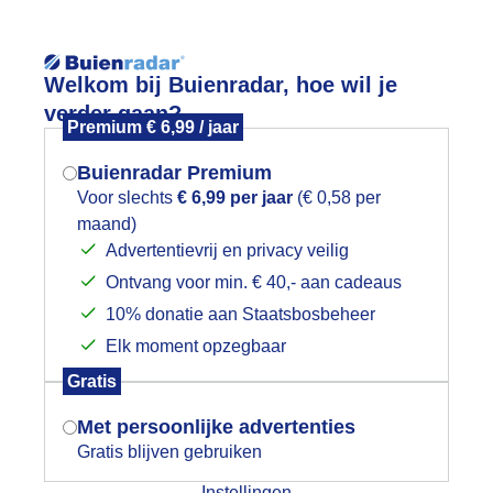
Reisinforma
Lees meer.
Welkom bij Buienradar, hoe wil je
verder gaan?
Premium € 6,99 / jaar
wijd
Foto en video
Weerzine
Buienradar Premium
Zoeken in 
Voor slechts
€ 6,99 per jaar
(€ 0,58 per
maand)
Mogen we je locatie gebruiken voor
inksterbloem
Advertentievrij en privacy veilig
het weer?
Ontvang voor min. € 40,- aan cadeaus
10% donatie aan Staatsbosbeheer
Elk moment opzegbaar
Indien je hier nog geen akkoord op hebt
Gratis
gegeven, verschijnt er zo een pop-up uit
je browser waarin deze toestemming
Met persoonlijke advertenties
gevraagd wordt.
Gratis blijven gebruiken
Instellingen