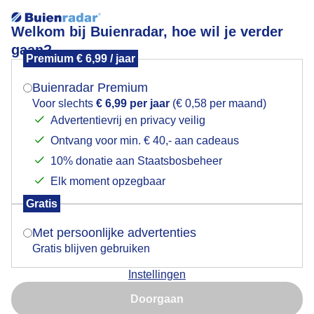
Welkom bij Buienradar, hoe wil je verder
gaan?
Premium € 6,99 / jaar
Mogen we je locatie gebruiken voor het
Lees meer.
weer?
Buienradar Premium
Vuurjuffer
Voor slechts
€ 6,99 per jaar
(€ 0,58 per maand)
Advertentievrij en privacy veilig
Ontvang voor min. € 40,- aan cadeaus
Indien je hier nog geen akkoord op hebt gegeven,
verschijnt er zo een pop-up uit je browser waarin
10% donatie aan Staatsbosbeheer
deze toestemming gevraagd wordt.
Elk moment opzegbaar
Gratis
Is goed, toon de popup
Met persoonlijke advertenties
Gratis blijven gebruiken
Instellingen
Nu niet, misschien later
Doorgaan
Gebruik je Safari en wil je niet elke dag deze pop-up zien?