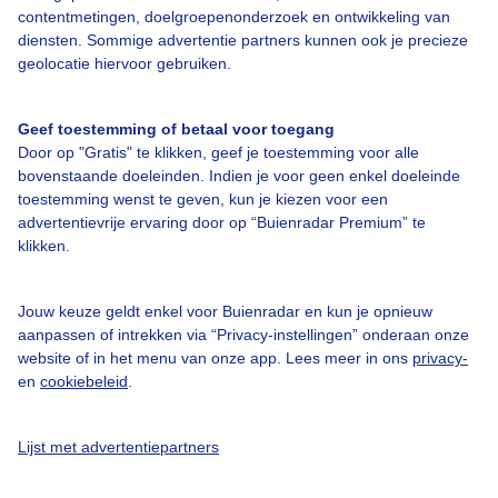
contentmetingen, doelgroepenonderzoek en ontwikkeling van
diensten. Sommige advertentie partners kunnen ook je precieze
geolocatie hiervoor gebruiken.
Geef toestemming of betaal voor toegang
Over Buienradar
Door op "Gratis" te klikken, geef je toestemming voor alle
bovenstaande doeleinden. Indien je voor geen enkel doeleinde
toestemming wenst te geven, kun je kiezen voor een
Bedrijfsgegevens
advertentievrije ervaring door op “Buienradar Premium” te
Veelgestelde vragen
klikken.
Contact
Jouw keuze geldt enkel voor Buienradar en kun je opnieuw
Toegankelijkheid
aanpassen of intrekken via “Privacy-instellingen” onderaan onze
Gebruikersvoorwaarden
website of in het menu van onze app. Lees meer in ons
privacy-
en
cookiebeleid
.
Adverteren
Buienradar Team
Lijst met advertentiepartners
Privacy beleid