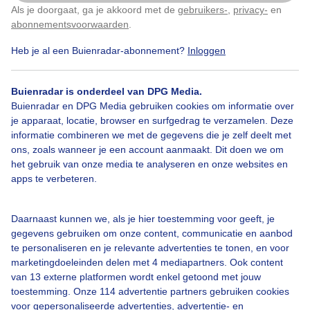
Als je doorgaat, ga je akkoord met de
gebruikers-
,
privacy-
en
Klik
hier
om dit aan te passen
abonnementsvoorwaarden
.
Prachtig beestje..
Heb je al een Buienradar-abonnement?
Inloggen
Door: Loes Rodermond
Gemaakt: 09-05-2026, 128x bekeken
Buienradar is onderdeel van DPG Media.
Buienradar en DPG Media gebruiken cookies om informatie over
3
je apparaat, locatie, browser en surfgedrag te verzamelen. Deze
informatie combineren we met de gegevens die je zelf deelt met
Lente
Dieren
ons, zoals wanneer je een account aanmaakt. Dit doen we om
het gebruik van onze media te analyseren en onze websites en
apps te verbeteren.
Bekijk slideshow
Daarnaast kunnen we, als je hier toestemming voor geeft, je
gegevens gebruiken om onze content, communicatie en aanbod
te personaliseren en je relevante advertenties te tonen, en voor
marketingdoeleinden delen met 4 mediapartners. Ook content
van 13 externe platformen wordt enkel getoond met jouw
Een moment geduld aub...
toestemming. Onze 114 advertentie partners gebruiken cookies
voor gepersonaliseerde advertenties, advertentie- en