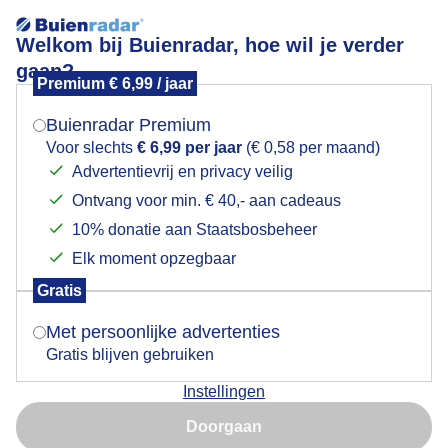
Welkom bij Buienradar, hoe wil je verder
gaan?
Premium € 6,99 / jaar
Mogen we je locatie gebruiken voor het
Lees meer.
weer?
Buienradar Premium
prachtig weer,wel wat bewolking vanmiddag..maar
Voor slechts
€ 6,99 per jaar
(€ 0,58 per maand)
Advertentievrij en privacy veilig
Ontvang voor min. € 40,- aan cadeaus
Indien je hier nog geen akkoord op hebt gegeven,
verschijnt er zo een pop-up uit je browser waarin
10% donatie aan Staatsbosbeheer
deze toestemming gevraagd wordt.
Elk moment opzegbaar
Gratis
Is goed, toon de popup
Met persoonlijke advertenties
Gratis blijven gebruiken
Instellingen
Nu niet, misschien later
Doorgaan
Gebruik je Safari en wil je niet elke dag deze pop-up zien?