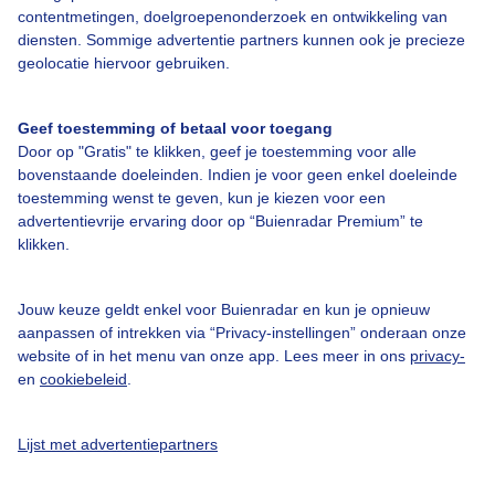
contentmetingen, doelgroepenonderzoek en ontwikkeling van
diensten. Sommige advertentie partners kunnen ook je precieze
geolocatie hiervoor gebruiken.
Geef toestemming of betaal voor toegang
Over Buienradar
Door op "Gratis" te klikken, geef je toestemming voor alle
bovenstaande doeleinden. Indien je voor geen enkel doeleinde
Bedrijfsgegevens
toestemming wenst te geven, kun je kiezen voor een
advertentievrije ervaring door op “Buienradar Premium” te
Veelgestelde vragen
klikken.
Contact
Toegankelijkheid
Jouw keuze geldt enkel voor Buienradar en kun je opnieuw
aanpassen of intrekken via “Privacy-instellingen” onderaan onze
Gebruikersvoorwaarden
website of in het menu van onze app. Lees meer in ons
privacy-
en
cookiebeleid
.
Adverteren
Buienradar Team
Lijst met advertentiepartners
Privacy beleid