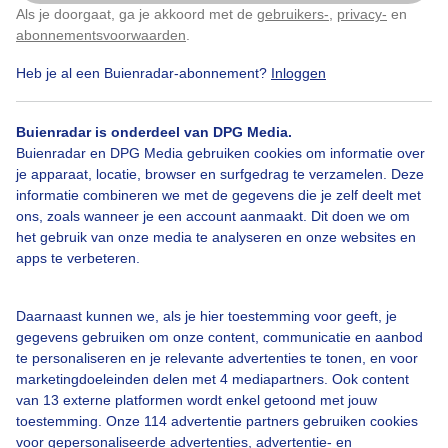
Als je doorgaat, ga je akkoord met de
gebruikers-
,
privacy-
en
Klik
hier
om dit aan te passen
abonnementsvoorwaarden
.
veel zon en heerlijk weer om richting strand te gaan...
Heb je al een Buienradar-abonnement?
Inloggen
Door: Nel van Es
Gemaakt: 08-04-2025, 71x bekeken
Buienradar is onderdeel van DPG Media.
Buienradar en DPG Media gebruiken cookies om informatie over
je apparaat, locatie, browser en surfgedrag te verzamelen. Deze
informatie combineren we met de gegevens die je zelf deelt met
Heerlijkweer
Richtingstrandlopen
Watbewolking
ons, zoals wanneer je een account aanmaakt. Dit doen we om
het gebruik van onze media te analyseren en onze websites en
apps te verbeteren.
Bekijk slideshow
Daarnaast kunnen we, als je hier toestemming voor geeft, je
gegevens gebruiken om onze content, communicatie en aanbod
te personaliseren en je relevante advertenties te tonen, en voor
marketingdoeleinden delen met 4 mediapartners. Ook content
van 13 externe platformen wordt enkel getoond met jouw
Een moment geduld aub...
toestemming. Onze 114 advertentie partners gebruiken cookies
voor gepersonaliseerde advertenties, advertentie- en