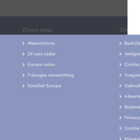
Direct naar
Over B
Weerstations
Bedrij
24 uurs radar
Veelge
Europa radar
Contac
7-daagse verwachting
Toegank
Satelliet Europa
Gebrui
Advert
Buienr
Privacy
Cookie
Privacy