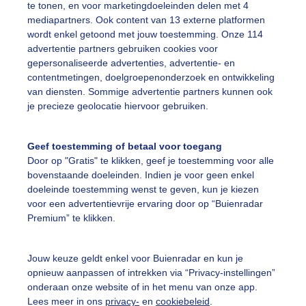
te tonen, en voor marketingdoeleinden delen met 4
mediapartners. Ook content van 13 externe platformen
wordt enkel getoond met jouw toestemming. Onze 114
advertentie partners gebruiken cookies voor
gepersonaliseerde advertenties, advertentie- en
contentmetingen, doelgroepenonderzoek en ontwikkeling
van diensten. Sommige advertentie partners kunnen ook
l zon en blauwe lucht,narcissen geven een echt lente gevoe
je precieze geolocatie hiervoor gebruiken.
r: Nel van Es
Gemaakt: 08-04-2025, 43x bekeken
Geef toestemming of betaal voor toegang
Door op "Gratis" te klikken, geef je toestemming voor alle
rachtigweer
Vuurtoren
Narcissen
bovenstaande doeleinden. Indien je voor geen enkel
doeleinde toestemming wenst te geven, kun je kiezen
voor een advertentievrije ervaring door op “Buienradar
ekijk slideshow
Premium” te klikken.
Jouw keuze geldt enkel voor Buienradar en kun je
opnieuw aanpassen of intrekken via “Privacy-instellingen”
onderaan onze website of in het menu van onze app.
Lees meer in ons
privacy-
en
cookiebeleid
.