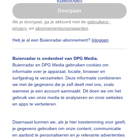
Is goed, toon de popup
Doorgaan
Nu niet, misschien later
Als je doorgaat, ga je akkoord met de
gebruikers-
,
privacy-
en
abonnementsvoorwaarden
.
Gebruik je Safari en wil je niet elke dag deze pop-up
zien?
Heb je al een Buienradar-abonnement?
Inloggen
Klik
hier
om dit aan te passen
Buienradar is onderdeel van DPG Media.
Buienradar en DPG Media gebruiken cookies om
informatie over je apparaat, locatie, browser en
surfgedrag te verzamelen. Deze informatie combineren
we met de gegevens die je zelf deelt met ons, zoals
wanneer je een account aanmaakt. Dit doen we om het
gebruik van onze media te analyseren en onze websites
en apps te verbeteren.
Daarnaast kunnen we, als je hier toestemming voor geeft,
je gegevens gebruiken om onze content, communicatie
en aanbod te personaliseren en je relevante advertenties