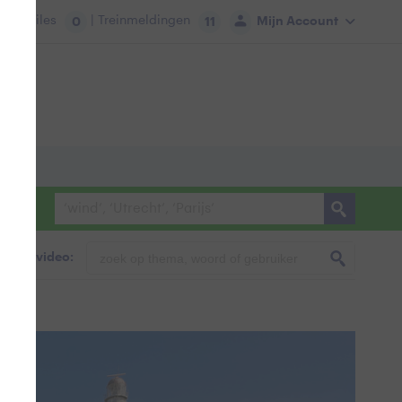
tie:
Files
| Treinmeldingen
Mijn Account
0
11
foto & video: