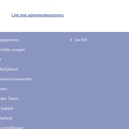
Een moment geduld
Lijst met advertentiepartners
uienradar
Mijn weer
fsgegevens
De Bilt
stelde vragen
t
elijkheid
kersvoorwaarden
eren
adar Team
 beleid
 beleid
 instellingen