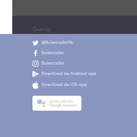
 aub...
Overig
@BuienradarNL
Buienradar
Buienradar
Download de Android app
Download de iOS app