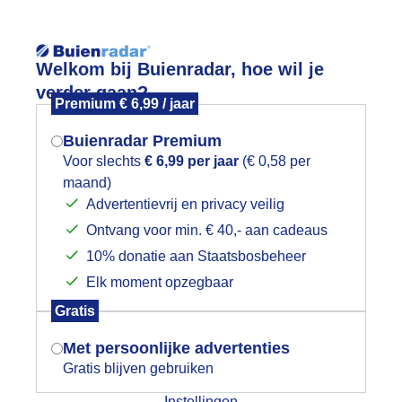
Reisinforma
Welkom bij Buienradar, hoe wil je
verder gaan?
Premium € 6,99 / jaar
Buienradar Premium
Voor slechts
€ 6,99 per jaar
(€ 0,58 per
Lees meer.
maand)
Mogen we je locatie gebruiken voor
Advertentievrij en privacy veilig
wijd
Foto en video
Weerzine
het weer?
Ontvang voor min. € 40,- aan cadeaus
10% donatie aan Staatsbosbeheer
Zoeken in 
Elk moment opzegbaar
Indien je hier nog geen akkoord op hebt
lop lente weer..in Den Helder...
Gratis
gegeven, verschijnt er zo een pop-up uit
je browser waarin deze toestemming
Met persoonlijke advertenties
gevraagd wordt.
Gratis blijven gebruiken
Instellingen