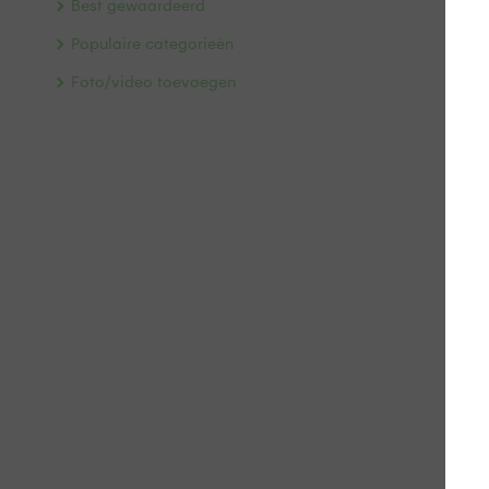
Best gewaardeerd
Populaire categorieën
Foto/video toevoegen