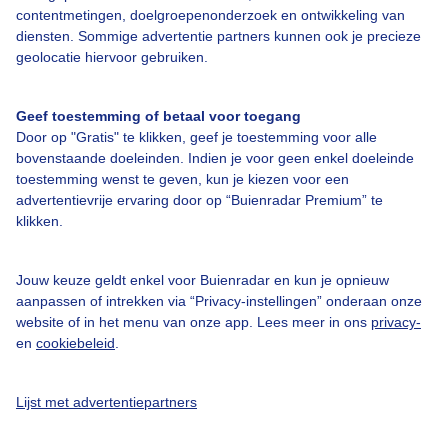
contentmetingen, doelgroepenonderzoek en ontwikkeling van
diensten. Sommige advertentie partners kunnen ook je precieze
Over Buienradar
geolocatie hiervoor gebruiken.
Bedrijfsgegevens
Geef toestemming of betaal voor toegang
Veelgestelde vragen
Door op "Gratis" te klikken, geef je toestemming voor alle
bovenstaande doeleinden. Indien je voor geen enkel doeleinde
Contact
toestemming wenst te geven, kun je kiezen voor een
Toegankelijkheid
advertentievrije ervaring door op “Buienradar Premium” te
klikken.
Gebruikersvoorwaarden
Adverteren
Jouw keuze geldt enkel voor Buienradar en kun je opnieuw
Buienradar Team
aanpassen of intrekken via “Privacy-instellingen” onderaan onze
website of in het menu van onze app. Lees meer in ons
privacy-
Privacy beleid
en
cookiebeleid
.
Cookie beleid
Privacy instellingen
Lijst met advertentiepartners
Gratis weerdata