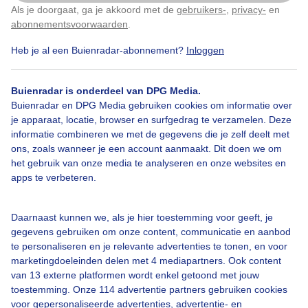
Als je doorgaat, ga je akkoord met de
gebruikers-
,
privacy-
en
Door: Jan Simmes
Gemaakt: 06-04-2025, 104x bekeken
Klik
hier
om dit aan te passen
abonnementsvoorwaarden
.
Heb je al een Buienradar-abonnement?
Inloggen
Lagewaterstand
Ijssel
Zon
Buienradar is onderdeel van DPG Media.
Buienradar en DPG Media gebruiken cookies om informatie over
je apparaat, locatie, browser en surfgedrag te verzamelen. Deze
informatie combineren we met de gegevens die je zelf deelt met
Bekijk slideshow
ons, zoals wanneer je een account aanmaakt. Dit doen we om
het gebruik van onze media te analyseren en onze websites en
apps te verbeteren.
Daarnaast kunnen we, als je hier toestemming voor geeft, je
Een moment geduld aub...
gegevens gebruiken om onze content, communicatie en aanbod
te personaliseren en je relevante advertenties te tonen, en voor
marketingdoeleinden delen met 4 mediapartners. Ook content
van 13 externe platformen wordt enkel getoond met jouw
toestemming. Onze 114 advertentie partners gebruiken cookies
voor gepersonaliseerde advertenties, advertentie- en