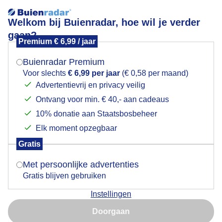
Welkom bij Buienradar, hoe wil je verder
gaan?
Premium € 6,99 / jaar
Mogen we je locatie gebruiken voor het
Lees meer.
weer?
Buienradar Premium
Ruimte genoeg op de IJsselstrandjes
Voor slechts
€ 6,99 per jaar
(€ 0,58 per maand)
Advertentievrij en privacy veilig
Ontvang voor min. € 40,- aan cadeaus
Indien je hier nog geen akkoord op hebt gegeven,
verschijnt er zo een pop-up uit je browser waarin
10% donatie aan Staatsbosbeheer
deze toestemming gevraagd wordt.
Elk moment opzegbaar
Gratis
Is goed, toon de popup
Met persoonlijke advertenties
Gratis blijven gebruiken
Instellingen
Deze vissers hielden een viswedstrijd in de nevengeul
Nu niet, misschien later
van de IJssel bij Deventer.
Doorgaan
Gebruik je Safari en wil je niet elke dag deze pop-up zien?