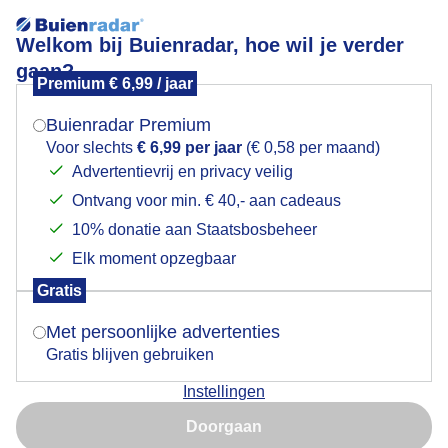
Welkom bij Buienradar, hoe wil je verder
gaan?
Premium € 6,99 / jaar
Mogen we je locatie gebruiken voor het
Roodborst.
weer?
Buienradar Premium
Voor slechts
€ 6,99 per jaar
(€ 0,58 per maand)
Advertentievrij en privacy veilig
Ontvang voor min. € 40,- aan cadeaus
Indien je hier nog geen akkoord op hebt gegeven,
verschijnt er zo een pop-up uit je browser waarin
10% donatie aan Staatsbosbeheer
deze toestemming gevraagd wordt.
Elk moment opzegbaar
Gratis
Is goed, toon de popup
Met persoonlijke advertenties
Gratis blijven gebruiken
Instellingen
Nu niet, misschien later
Zingende Roodborst op een zonnige lentedag.
Doorgaan
Door: Adri Joosse
Gemaakt: 01-04-2025, 46x bekeken
Gebruik je Safari en wil je niet elke dag deze pop-up zien?