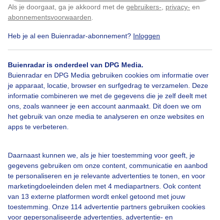
Als je doorgaat, ga je akkoord met de
gebruikers-
,
privacy-
en
Klik
hier
om dit aan te passen
abonnementsvoorwaarden
.
Heb je al een Buienradar-abonnement?
Inloggen
Roodborst
Zonnigelentedag
Buienradar is onderdeel van DPG Media.
Buienradar en DPG Media gebruiken cookies om informatie over
je apparaat, locatie, browser en surfgedrag te verzamelen. Deze
Bekijk slideshow
informatie combineren we met de gegevens die je zelf deelt met
ons, zoals wanneer je een account aanmaakt. Dit doen we om
het gebruik van onze media te analyseren en onze websites en
apps te verbeteren.
Een moment geduld aub...
Daarnaast kunnen we, als je hier toestemming voor geeft, je
gegevens gebruiken om onze content, communicatie en aanbod
te personaliseren en je relevante advertenties te tonen, en voor
marketingdoeleinden delen met 4 mediapartners. Ook content
van 13 externe platformen wordt enkel getoond met jouw
toestemming. Onze 114 advertentie partners gebruiken cookies
voor gepersonaliseerde advertenties, advertentie- en