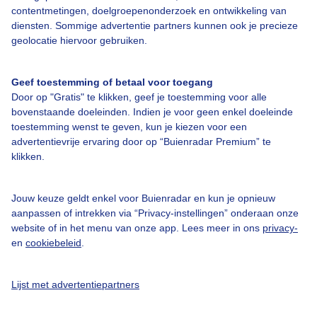
contentmetingen, doelgroepenonderzoek en ontwikkeling van
Over Buienradar
diensten. Sommige advertentie partners kunnen ook je precieze
geolocatie hiervoor gebruiken.
Bedrijfsgegevens
Veelgestelde vragen
Geef toestemming of betaal voor toegang
Door op "Gratis" te klikken, geef je toestemming voor alle
Contact
bovenstaande doeleinden. Indien je voor geen enkel doeleinde
Toegankelijkheid
toestemming wenst te geven, kun je kiezen voor een
advertentievrije ervaring door op “Buienradar Premium” te
Gebruikersvoorwaarden
klikken.
Adverteren
Jouw keuze geldt enkel voor Buienradar en kun je opnieuw
Buienradar Team
aanpassen of intrekken via “Privacy-instellingen” onderaan onze
Privacy beleid
website of in het menu van onze app. Lees meer in ons
privacy-
en
cookiebeleid
.
Cookie beleid
Privacy instellingen
Lijst met advertentiepartners
Gratis weerdata