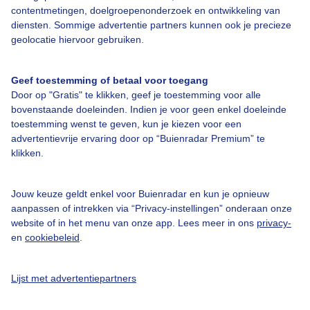
contentmetingen, doelgroepenonderzoek en ontwikkeling van
Nu het nog kan. Lekker!
diensten. Sommige advertentie partners kunnen ook je precieze
geolocatie hiervoor gebruiken.
Door: Christine Weston
Gemaakt: 22-03-2025, 55x bekeken
Geef toestemming of betaal voor toegang
Door op "Gratis" te klikken, geef je toestemming voor alle
bovenstaande doeleinden. Indien je voor geen enkel doeleinde
Zonnen
Lente
Zon
toestemming wenst te geven, kun je kiezen voor een
advertentievrije ervaring door op “Buienradar Premium” te
klikken.
Bekijk slideshow
Jouw keuze geldt enkel voor Buienradar en kun je opnieuw
aanpassen of intrekken via “Privacy-instellingen” onderaan onze
website of in het menu van onze app. Lees meer in ons
privacy-
en
cookiebeleid
.
Een moment geduld aub...
Lijst met advertentiepartners