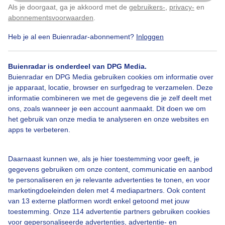
Als je doorgaat, ga je akkoord met de
gebruikers-
,
privacy-
en
Klik
hier
om dit aan te passen
abonnementsvoorwaarden
.
Heb je al een Buienradar-abonnement?
Inloggen
Buienradar is onderdeel van DPG Media.
Buienradar en DPG Media gebruiken cookies om informatie over
je apparaat, locatie, browser en surfgedrag te verzamelen. Deze
informatie combineren we met de gegevens die je zelf deelt met
ons, zoals wanneer je een account aanmaakt. Dit doen we om
het gebruik van onze media te analyseren en onze websites en
apps te verbeteren.
Daarnaast kunnen we, als je hier toestemming voor geeft, je
gegevens gebruiken om onze content, communicatie en aanbod
te personaliseren en je relevante advertenties te tonen, en voor
marketingdoeleinden delen met 4 mediapartners. Ook content
van 13 externe platformen wordt enkel getoond met jouw
toestemming. Onze 114 advertentie partners gebruiken cookies
voor gepersonaliseerde advertenties, advertentie- en