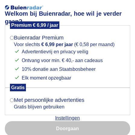
Welkom bij Buienradar, hoe wil je verder
gaan?
Premium € 6,99 / jaar
Mogen we je locatie gebruiken voor het
Lees meer.
weer?
Buienradar Premium
Nog even de benen bijbruinen
Voor slechts
€ 6,99 per jaar
(€ 0,58 per maand)
Advertentievrij en privacy veilig
Ontvang voor min. € 40,- aan cadeaus
Indien je hier nog geen akkoord op hebt gegeven,
verschijnt er zo een pop-up uit je browser waarin
10% donatie aan Staatsbosbeheer
deze toestemming gevraagd wordt.
Elk moment opzegbaar
Gratis
Is goed, toon de popup
Met persoonlijke advertenties
Gratis blijven gebruiken
Instellingen
Nu niet, misschien later
Doorgaan
Gebruik je Safari en wil je niet elke dag deze pop-up zien?