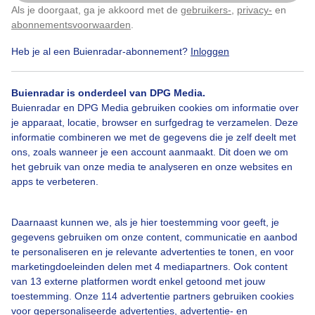
Als je doorgaat, ga je akkoord met de
gebruikers-
,
privacy-
en
Klik
hier
om dit aan te passen
abonnementsvoorwaarden
.
Heb je al een Buienradar-abonnement?
Inloggen
Japansesierkersbloesems
Lente
Zon
Buienradar is onderdeel van DPG Media.
Buienradar en DPG Media gebruiken cookies om informatie over
je apparaat, locatie, browser en surfgedrag te verzamelen. Deze
Bekijk slideshow
informatie combineren we met de gegevens die je zelf deelt met
ons, zoals wanneer je een account aanmaakt. Dit doen we om
het gebruik van onze media te analyseren en onze websites en
apps te verbeteren.
Een moment geduld aub...
Daarnaast kunnen we, als je hier toestemming voor geeft, je
gegevens gebruiken om onze content, communicatie en aanbod
te personaliseren en je relevante advertenties te tonen, en voor
marketingdoeleinden delen met 4 mediapartners. Ook content
van 13 externe platformen wordt enkel getoond met jouw
toestemming. Onze 114 advertentie partners gebruiken cookies
voor gepersonaliseerde advertenties, advertentie- en