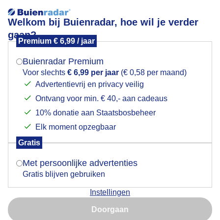
Welkom bij Buienradar, hoe wil je verder
gaan?
Premium € 6,99 / jaar
Mogen we je locatie gebruiken voor het
Prachtige bloesems en een strakblauwe lucht
weer?
Buienradar Premium
Voor slechts
€ 6,99 per jaar
(€ 0,58 per maand)
Advertentievrij en privacy veilig
Ontvang voor min. € 40,- aan cadeaus
Indien je hier nog geen akkoord op hebt gegeven,
verschijnt er zo een pop-up uit je browser waarin
10% donatie aan Staatsbosbeheer
deze toestemming gevraagd wordt.
Elk moment opzegbaar
Gratis
Is goed, toon de popup
Met persoonlijke advertenties
Gratis blijven gebruiken
Prachtige bloesems en een strakblauwe lucht
Instellingen
vanmiddag in Heerenveen Friesland
Nu niet, misschien later
Doorgaan
Door: Albert Thibaudier
Gemaakt: 18-03-2025, 72x bekeken
Gebruik je Safari en wil je niet elke dag deze pop-up zien?