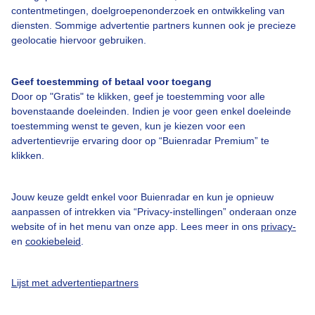
Over Buienradar
contentmetingen, doelgroepenonderzoek en ontwikkeling van
diensten. Sommige advertentie partners kunnen ook je precieze
geolocatie hiervoor gebruiken.
Bedrijfsgegevens
Veelgestelde vragen
Geef toestemming of betaal voor toegang
Door op "Gratis" te klikken, geef je toestemming voor alle
Contact
bovenstaande doeleinden. Indien je voor geen enkel doeleinde
Toegankelijkheid
toestemming wenst te geven, kun je kiezen voor een
advertentievrije ervaring door op “Buienradar Premium” te
Gebruikersvoorwaarden
klikken.
Adverteren
Buienradar Team
Jouw keuze geldt enkel voor Buienradar en kun je opnieuw
aanpassen of intrekken via “Privacy-instellingen” onderaan onze
Privacy beleid
website of in het menu van onze app. Lees meer in ons
privacy-
en
cookiebeleid
.
Cookie beleid
Privacy instellingen
Lijst met advertentiepartners
Gratis weerdata