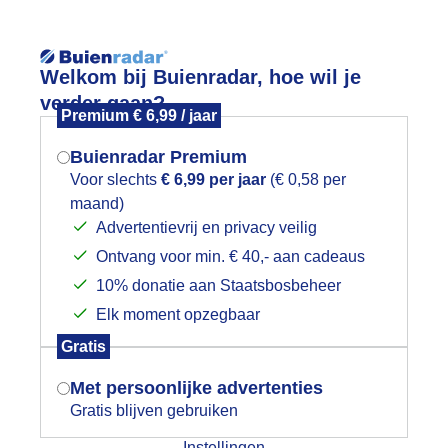
Reisinforma
Lees meer.
Welkom bij Buienradar, hoe wil je
verder gaan?
Premium € 6,99 / jaar
wijd
Foto en video
Weerzine
Buienradar Premium
Zoeken in 
Voor slechts
€ 6,99 per jaar
(€ 0,58 per
maand)
Mogen we je locatie gebruiken voor
luierbewolking en zon, mooi lentewee
Advertentievrij en privacy veilig
het weer?
Ontvang voor min. € 40,- aan cadeaus
10% donatie aan Staatsbosbeheer
Elk moment opzegbaar
Indien je hier nog geen akkoord op hebt
Gratis
gegeven, verschijnt er zo een pop-up uit
je browser waarin deze toestemming
Met persoonlijke advertenties
gevraagd wordt.
Gratis blijven gebruiken
Instellingen