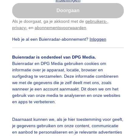
Is goed, toon de popup
Doorgaan
Nu niet, misschien later
Als je doorgaat, ga je akkoord met de
gebruikers-
,
privacy-
en
abonnementsvoorwaarden
.
Gebruik je Safari en wil je niet elke dag deze pop-up
zien?
Heb je al een Buienradar-abonnement?
Inloggen
Klik
hier
om dit aan te passen
Buienradar is onderdeel van DPG Media.
Buienradar en DPG Media gebruiken cookies om
informatie over je apparaat, locatie, browser en
surfgedrag te verzamelen. Deze informatie combineren
we met de gegevens die je zelf deelt met ons, zoals
wanneer je een account aanmaakt. Dit doen we om het
gebruik van onze media te analyseren en onze websites
en apps te verbeteren.
Daarnaast kunnen we, als je hier toestemming voor geeft,
uierbewolking ,mooi lenteweer
je gegevens gebruiken om onze content, communicatie
en aanbod te personaliseren en je relevante advertenties
r: Anne-Marie van Iersel
Gemaakt: 09-03-2025, 46x bekeken