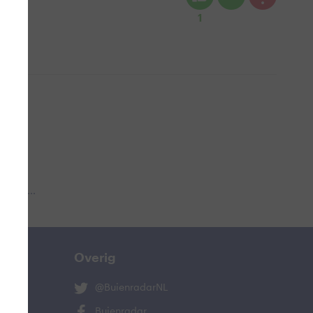
1
 aub...
Overig
@BuienradarNL
Buienradar