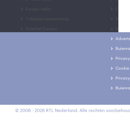
Europa radar
Contac
7-daagse verwachting
Toegank
Satelliet Europa
Gebrui
Advert
Buienr
Privacy
Cookie
Privacy
Buienr
© 2006 - 2026 RTL Nederland. Alle rechten voorbehoud