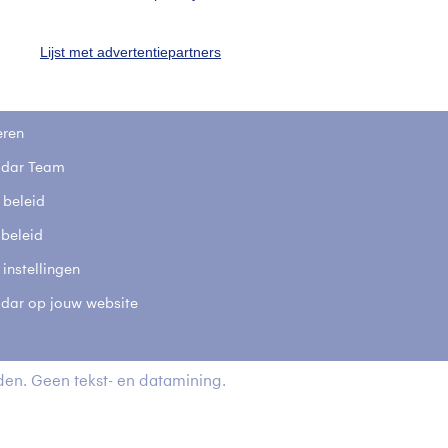
t
Lijst met advertentiepartners
elijkheid
kersvoorwaarden
eren
adar Team
 beleid
 beleid
 instellingen
adar op jouw website
en. Geen tekst- en datamining.