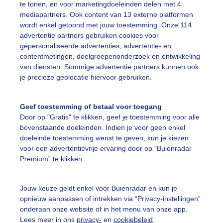
te tonen, en voor marketingdoeleinden delen met 4
mediapartners. Ook content van 13 externe platformen
wordt enkel getoond met jouw toestemming. Onze 114
heehuisje
Lente
Zon
advertentie partners gebruiken cookies voor
gepersonaliseerde advertenties, advertentie- en
contentmetingen, doelgroepenonderzoek en ontwikkeling
van diensten. Sommige advertentie partners kunnen ook
ekijk slideshow
je precieze geolocatie hiervoor gebruiken.
Geef toestemming of betaal voor toegang
Door op "Gratis" te klikken, geef je toestemming voor alle
bovenstaande doeleinden. Indien je voor geen enkel
Een moment geduld
doeleinde toestemming wenst te geven, kun je kiezen
voor een advertentievrije ervaring door op “Buienradar
Premium” te klikken.
uienradar
Mijn weer
Jouw keuze geldt enkel voor Buienradar en kun je
opnieuw aanpassen of intrekken via “Privacy-instellingen”
fsgegevens
De Bilt
onderaan onze website of in het menu van onze app.
Lees meer in ons
privacy-
en
cookiebeleid
.
stelde vragen