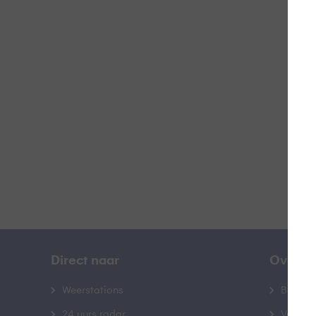
T
B
Direct naar
Over B
Weerstations
Bedrij
24 uurs radar
Veelge