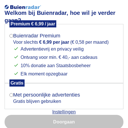
Welkom bij Buienradar, hoe wil je verder
gaan?
Premium € 6,99 / jaar
Mogen we je locatie gebruiken voor het
Kraampje weer eens buiten op Texel!
weer?
Buienradar Premium
Voor slechts
€ 6,99 per jaar
(€ 0,58 per maand)
Advertentievrij en privacy veilig
Ontvang voor min. € 40,- aan cadeaus
Indien je hier nog geen akkoord op hebt gegeven,
verschijnt er zo een pop-up uit je browser waarin
10% donatie aan Staatsbosbeheer
deze toestemming gevraagd wordt.
Elk moment opzegbaar
Gratis
Is goed, toon de popup
Met persoonlijke advertenties
Gratis blijven gebruiken
Kraampje langs de weg op Texel met dit fraaie
Instellingen
lenteweer.
Nu niet, misschien later
Doorgaan
Door: Frans Alderse Baas
Gemaakt: 02-03-2025, 88x bekeken
Gebruik je Safari en wil je niet elke dag deze pop-up zien?