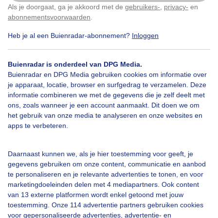
Als je doorgaat, ga je akkoord met de
gebruikers-
,
privacy-
en
Klik
hier
om dit aan te passen
abonnementsvoorwaarden
.
Heb je al een Buienradar-abonnement?
Inloggen
Kraampje
Marktje
Lente
Zon
Buienradar is onderdeel van DPG Media.
Buienradar en DPG Media gebruiken cookies om informatie over
je apparaat, locatie, browser en surfgedrag te verzamelen. Deze
Bekijk slideshow
informatie combineren we met de gegevens die je zelf deelt met
ons, zoals wanneer je een account aanmaakt. Dit doen we om
het gebruik van onze media te analyseren en onze websites en
apps te verbeteren.
Een moment geduld aub...
Daarnaast kunnen we, als je hier toestemming voor geeft, je
gegevens gebruiken om onze content, communicatie en aanbod
te personaliseren en je relevante advertenties te tonen, en voor
marketingdoeleinden delen met 4 mediapartners. Ook content
van 13 externe platformen wordt enkel getoond met jouw
toestemming. Onze 114 advertentie partners gebruiken cookies
voor gepersonaliseerde advertenties, advertentie- en