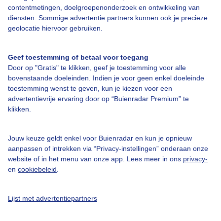
Over Buienradar
contentmetingen, doelgroepenonderzoek en ontwikkeling van
diensten. Sommige advertentie partners kunnen ook je precieze
geolocatie hiervoor gebruiken.
Bedrijfsgegevens
Veelgestelde vragen
Geef toestemming of betaal voor toegang
Door op "Gratis" te klikken, geef je toestemming voor alle
Contact
bovenstaande doeleinden. Indien je voor geen enkel doeleinde
Toegankelijkheid
toestemming wenst te geven, kun je kiezen voor een
advertentievrije ervaring door op “Buienradar Premium” te
Gebruikersvoorwaarden
klikken.
Adverteren
Buienradar Team
Jouw keuze geldt enkel voor Buienradar en kun je opnieuw
aanpassen of intrekken via “Privacy-instellingen” onderaan onze
Privacy beleid
website of in het menu van onze app. Lees meer in ons
privacy-
en
cookiebeleid
.
Cookie beleid
Privacy instellingen
Lijst met advertentiepartners
Gratis weerdata