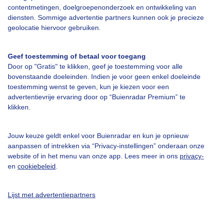
contentmetingen, doelgroepenonderzoek en ontwikkeling van
Over Buienradar
diensten. Sommige advertentie partners kunnen ook je precieze
geolocatie hiervoor gebruiken.
Bedrijfsgegevens
Geef toestemming of betaal voor toegang
Veelgestelde vragen
Door op "Gratis" te klikken, geef je toestemming voor alle
bovenstaande doeleinden. Indien je voor geen enkel doeleinde
Contact
toestemming wenst te geven, kun je kiezen voor een
Toegankelijkheid
advertentievrije ervaring door op “Buienradar Premium” te
klikken.
Gebruikersvoorwaarden
Adverteren
Jouw keuze geldt enkel voor Buienradar en kun je opnieuw
Buienradar Team
aanpassen of intrekken via “Privacy-instellingen” onderaan onze
website of in het menu van onze app. Lees meer in ons
privacy-
Privacy beleid
en
cookiebeleid
.
Cookie beleid
Privacy instellingen
Lijst met advertentiepartners
Gratis weerdata