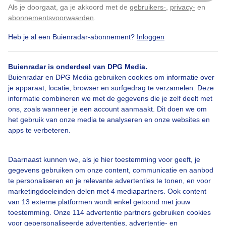
Als je doorgaat, ga je akkoord met de
gebruikers-
,
privacy-
en
Door: Toon Boons
Gemaakt: 27-02-2025, 127x bekeken
Klik
hier
om dit aan te passen
abonnementsvoorwaarden
.
Heb je al een Buienradar-abonnement?
Inloggen
Kansopeenbui
Zon
Wolken
Buienradar is onderdeel van DPG Media.
Buienradar en DPG Media gebruiken cookies om informatie over
je apparaat, locatie, browser en surfgedrag te verzamelen. Deze
informatie combineren we met de gegevens die je zelf deelt met
Bekijk slideshow
ons, zoals wanneer je een account aanmaakt. Dit doen we om
het gebruik van onze media te analyseren en onze websites en
apps te verbeteren.
Daarnaast kunnen we, als je hier toestemming voor geeft, je
Een moment geduld aub...
gegevens gebruiken om onze content, communicatie en aanbod
te personaliseren en je relevante advertenties te tonen, en voor
marketingdoeleinden delen met 4 mediapartners. Ook content
van 13 externe platformen wordt enkel getoond met jouw
toestemming. Onze 114 advertentie partners gebruiken cookies
voor gepersonaliseerde advertenties, advertentie- en