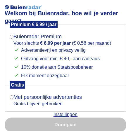
Welkom bij Buienradar, hoe wil je verder
gaan?
Premium € 6,99 / jaar
Mogen we je locatie gebruiken voor het
Weerfoto vanmiddag
weer?
Buienradar Premium
Voor slechts
€ 6,99 per jaar
(€ 0,58 per maand)
Advertentievrij en privacy veilig
Ontvang voor min. € 40,- aan cadeaus
Indien je hier nog geen akkoord op hebt gegeven,
verschijnt er zo een pop-up uit je browser waarin
10% donatie aan Staatsbosbeheer
deze toestemming gevraagd wordt.
Elk moment opzegbaar
Gratis
Is goed, toon de popup
Met persoonlijke advertenties
Gratis blijven gebruiken
Een dag met zon en wolken die elkaar afwisselen met
Instellingen
mogelijk verder in de middag nog een regen of
Nu niet, misschien later
hagelbui.
Doorgaan
Gebruik je Safari en wil je niet elke dag deze pop-up zien?