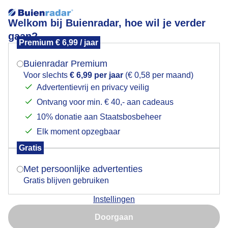
Welkom bij Buienradar, hoe wil je verder
gaan?
Premium € 6,99 / jaar
Mogen we je locatie gebruiken voor het
VLIEGTUIGSPOTTERS
weer?
Buienradar Premium
Voor slechts
€ 6,99 per jaar
(€ 0,58 per maand)
Advertentievrij en privacy veilig
Ontvang voor min. € 40,- aan cadeaus
Indien je hier nog geen akkoord op hebt gegeven,
verschijnt er zo een pop-up uit je browser waarin
10% donatie aan Staatsbosbeheer
deze toestemming gevraagd wordt.
Elk moment opzegbaar
Gratis
Is goed, toon de popup
Met persoonlijke advertenties
Gratis blijven gebruiken
Vanmorgen bleef het lang heiig + wolkenflarden
Instellingen
,beetje wind , soms de Zon .
Nu niet, misschien later
Doorgaan
Door: Nellie Bartels
Gemaakt: 25-02-2025, 49x bekeken
Gebruik je Safari en wil je niet elke dag deze pop-up zien?