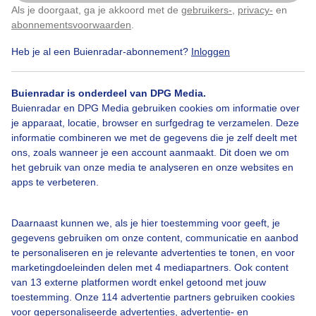
Als je doorgaat, ga je akkoord met de
gebruikers-
,
privacy-
en
Klik
hier
om dit aan te passen
abonnementsvoorwaarden
.
Heb je al een Buienradar-abonnement?
Inloggen
Vliegtuigspotters
Zon
Wind
Buienradar is onderdeel van DPG Media.
Buienradar en DPG Media gebruiken cookies om informatie over
je apparaat, locatie, browser en surfgedrag te verzamelen. Deze
Bekijk slideshow
informatie combineren we met de gegevens die je zelf deelt met
ons, zoals wanneer je een account aanmaakt. Dit doen we om
het gebruik van onze media te analyseren en onze websites en
apps te verbeteren.
Een moment geduld aub...
Daarnaast kunnen we, als je hier toestemming voor geeft, je
gegevens gebruiken om onze content, communicatie en aanbod
te personaliseren en je relevante advertenties te tonen, en voor
marketingdoeleinden delen met 4 mediapartners. Ook content
van 13 externe platformen wordt enkel getoond met jouw
toestemming. Onze 114 advertentie partners gebruiken cookies
voor gepersonaliseerde advertenties, advertentie- en