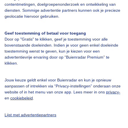
Over Buienradar
contentmetingen, doelgroepenonderzoek en ontwikkeling van
diensten. Sommige advertentie partners kunnen ook je precieze
geolocatie hiervoor gebruiken.
Bedrijfsgegevens
Veelgestelde vragen
Geef toestemming of betaal voor toegang
Door op "Gratis" te klikken, geef je toestemming voor alle
Contact
bovenstaande doeleinden. Indien je voor geen enkel doeleinde
Toegankelijkheid
toestemming wenst te geven, kun je kiezen voor een
advertentievrije ervaring door op “Buienradar Premium” te
Gebruikersvoorwaarden
klikken.
Adverteren
Buienradar Team
Jouw keuze geldt enkel voor Buienradar en kun je opnieuw
aanpassen of intrekken via “Privacy-instellingen” onderaan onze
Privacy beleid
website of in het menu van onze app. Lees meer in ons
privacy-
en
cookiebeleid
.
Cookie beleid
Privacy instellingen
Lijst met advertentiepartners
Gratis weerdata