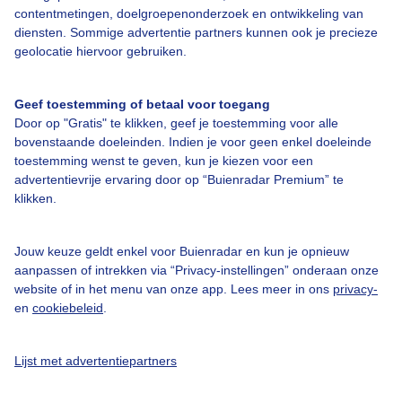
contentmetingen, doelgroepenonderzoek en ontwikkeling van
diensten. Sommige advertentie partners kunnen ook je precieze
geolocatie hiervoor gebruiken.
Over Buienradar
Geef toestemming of betaal voor toegang
Bedrijfsgegevens
Door op "Gratis" te klikken, geef je toestemming voor alle
bovenstaande doeleinden. Indien je voor geen enkel doeleinde
Veelgestelde vragen
toestemming wenst te geven, kun je kiezen voor een
Contact
advertentievrije ervaring door op “Buienradar Premium” te
klikken.
Toegankelijkheid
Gebruikersvoorwaarden
Jouw keuze geldt enkel voor Buienradar en kun je opnieuw
aanpassen of intrekken via “Privacy-instellingen” onderaan onze
Adverteren
website of in het menu van onze app. Lees meer in ons
privacy-
Buienradar Team
en
cookiebeleid
.
Privacy beleid
Lijst met advertentiepartners
Cookie beleid
Privacy instellingen