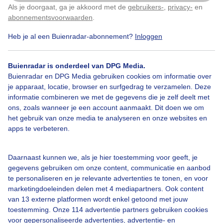
Als je doorgaat, ga je akkoord met de
gebruikers-
,
privacy-
en
Klik
hier
om dit aan te passen
abonnementsvoorwaarden
.
Door: Nel van Es
Gemaakt: 16-02-2025, 57x bekeken
Heb je al een Buienradar-abonnement?
Inloggen
Buienradar is onderdeel van DPG Media.
Buienradar en DPG Media gebruiken cookies om informatie over
Flauwzonnnetje
Veelbewolking
Maarklaartop
je apparaat, locatie, browser en surfgedrag te verzamelen. Deze
informatie combineren we met de gegevens die je zelf deelt met
ons, zoals wanneer je een account aanmaakt. Dit doen we om
Bekijk slideshow
het gebruik van onze media te analyseren en onze websites en
apps te verbeteren.
Daarnaast kunnen we, als je hier toestemming voor geeft, je
gegevens gebruiken om onze content, communicatie en aanbod
te personaliseren en je relevante advertenties te tonen, en voor
Een moment geduld aub...
marketingdoeleinden delen met 4 mediapartners. Ook content
van 13 externe platformen wordt enkel getoond met jouw
toestemming. Onze 114 advertentie partners gebruiken cookies
voor gepersonaliseerde advertenties, advertentie- en