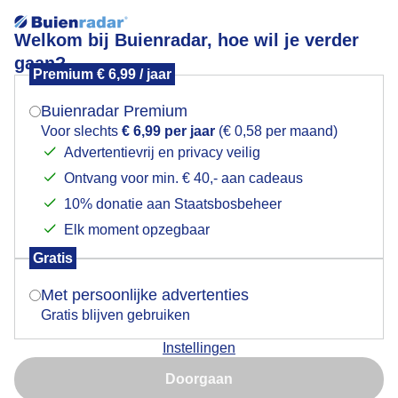
Welkom bij Buienradar, hoe wil je verder
gaan?
Premium € 6,99 / jaar
Mogen we je locatie gebruiken voor het
Half 1 nog steeds veel bewolking maar er komt nu
weer?
meer blauwe lucht en zon..frisse wind aan zee
Buienradar Premium
Voor slechts
€ 6,99 per jaar
(€ 0,58 per maand)
Advertentievrij en privacy veilig
Ontvang voor min. € 40,- aan cadeaus
Indien je hier nog geen akkoord op hebt gegeven,
verschijnt er zo een pop-up uit je browser waarin
10% donatie aan Staatsbosbeheer
deze toestemming gevraagd wordt.
Elk moment opzegbaar
Gratis
Is goed, toon de popup
Met persoonlijke advertenties
Gratis blijven gebruiken
Instellingen
Nu niet, misschien later
Doorgaan
Gebruik je Safari en wil je niet elke dag deze pop-up zien?