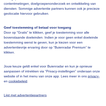
contentmetingen, doelgroepenonderzoek en ontwikkeling van
Veelgestelde vragen
diensten. Sommige advertentie partners kunnen ook je precieze
Contact
geolocatie hiervoor gebruiken.
Toegankelijkheid
Geef toestemming of betaal voor toegang
Gebruikersvoorwaarden
Door op "Gratis" te klikken, geef je toestemming voor alle
Adverteren
bovenstaande doeleinden. Indien je voor geen enkel doeleinde
toestemming wenst te geven, kun je kiezen voor een
Buienradar Team
advertentievrije ervaring door op “Buienradar Premium” te
klikken.
Privacy beleid
Cookie beleid
Jouw keuze geldt enkel voor Buienradar en kun je opnieuw
Privacy instellingen
aanpassen of intrekken via “Privacy-instellingen” onderaan onze
website of in het menu van onze app. Lees meer in ons
privacy-
Gratis weerdata
en
cookiebeleid
.
@BuienradarNL
Lijst met advertentiepartners
Buienradar
Buienradar