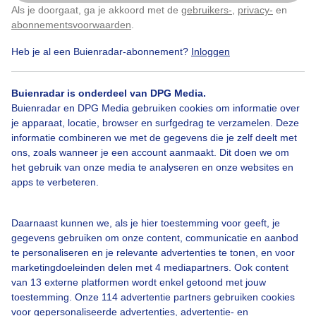
Als je doorgaat, ga je akkoord met de
gebruikers-
,
privacy-
en
Klik
hier
om dit aan te passen
abonnementsvoorwaarden
.
Heb je al een Buienradar-abonnement?
Inloggen
Bekijk slideshow
Buienradar is onderdeel van DPG Media.
Buienradar en DPG Media gebruiken cookies om informatie over
je apparaat, locatie, browser en surfgedrag te verzamelen. Deze
informatie combineren we met de gegevens die je zelf deelt met
ons, zoals wanneer je een account aanmaakt. Dit doen we om
Een moment geduld aub...
het gebruik van onze media te analyseren en onze websites en
apps te verbeteren.
Daarnaast kunnen we, als je hier toestemming voor geeft, je
gegevens gebruiken om onze content, communicatie en aanbod
te personaliseren en je relevante advertenties te tonen, en voor
Over Buienradar
marketingdoeleinden delen met 4 mediapartners. Ook content
van 13 externe platformen wordt enkel getoond met jouw
toestemming. Onze 114 advertentie partners gebruiken cookies
Bedrijfsgegevens
voor gepersonaliseerde advertenties, advertentie- en