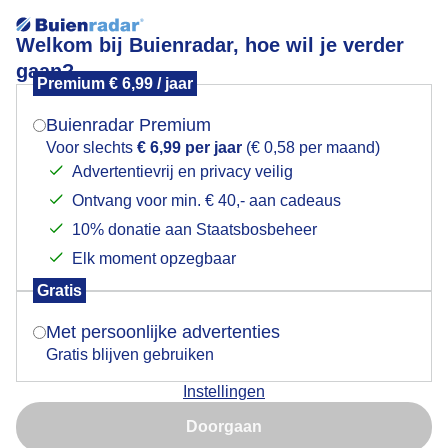
Welkom bij Buienradar, hoe wil je verder
gaan?
Premium € 6,99 / jaar
Mogen we je locatie gebruiken voor het
IJskoude, nevelachtige zonsopkomst
weer?
Buienradar Premium
Voor slechts
€ 6,99 per jaar
(€ 0,58 per maand)
Advertentievrij en privacy veilig
Ontvang voor min. € 40,- aan cadeaus
Indien je hier nog geen akkoord op hebt gegeven,
verschijnt er zo een pop-up uit je browser waarin
10% donatie aan Staatsbosbeheer
deze toestemming gevraagd wordt.
Elk moment opzegbaar
Gratis
Is goed, toon de popup
Met persoonlijke advertenties
Gratis blijven gebruiken
Instellingen
Nu niet, misschien later
Door: Nicky Wagenvoort
Gemaakt: 02-02-2025, 80x bekeken
Doorgaan
Gebruik je Safari en wil je niet elke dag deze pop-up zien?