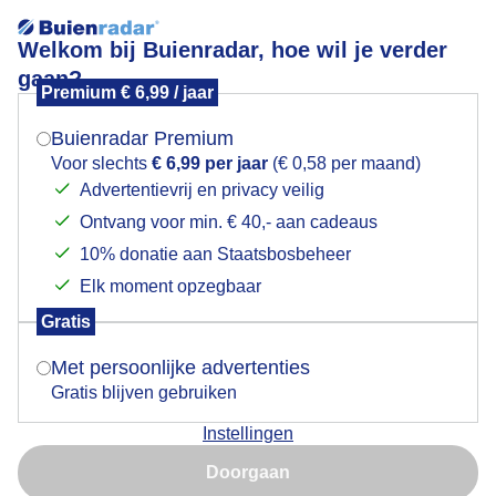
Welkom bij Buienradar, hoe wil je verder
gaan?
Premium € 6,99 / jaar
Mogen we je locatie gebruiken voor het
Mistig, koud en vorst!
weer?
Buienradar Premium
Voor slechts
€ 6,99 per jaar
(€ 0,58 per maand)
Advertentievrij en privacy veilig
Ontvang voor min. € 40,- aan cadeaus
Indien je hier nog geen akkoord op hebt gegeven,
verschijnt er zo een pop-up uit je browser waarin
10% donatie aan Staatsbosbeheer
deze toestemming gevraagd wordt.
Elk moment opzegbaar
Gratis
Is goed, toon de popup
Met persoonlijke advertenties
Gratis blijven gebruiken
Maatgravenweg, Zwolle
Instellingen
Nu niet, misschien later
Door: Robert Herkstroter
Gemaakt: 19-01-2025, 179x bekeken
Doorgaan
Gebruik je Safari en wil je niet elke dag deze pop-up zien?