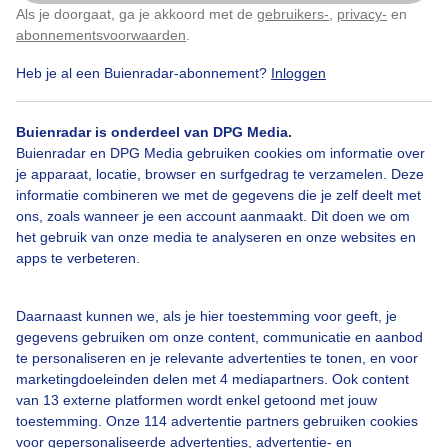
Als je doorgaat, ga je akkoord met de
gebruikers-
,
privacy-
en
Klik
hier
om dit aan te passen
abonnementsvoorwaarden
.
Heb je al een Buienradar-abonnement?
Inloggen
Grijze
Lucht
Mist
Nevelig
Vorst
Koud
Hoogspanningsmasten
Boompjes
Spoorbrug
Buienradar is onderdeel van DPG Media.
Buienradar en DPG Media gebruiken cookies om informatie over
Spoorwegovergang
Spoorweg
Trein
Sprinter
je apparaat, locatie, browser en surfgedrag te verzamelen. Deze
informatie combineren we met de gegevens die je zelf deelt met
ons, zoals wanneer je een account aanmaakt. Dit doen we om
het gebruik van onze media te analyseren en onze websites en
Bekijk slideshow
apps te verbeteren.
Daarnaast kunnen we, als je hier toestemming voor geeft, je
gegevens gebruiken om onze content, communicatie en aanbod
te personaliseren en je relevante advertenties te tonen, en voor
marketingdoeleinden delen met 4 mediapartners. Ook content
Een moment geduld aub...
van 13 externe platformen wordt enkel getoond met jouw
toestemming. Onze 114 advertentie partners gebruiken cookies
voor gepersonaliseerde advertenties, advertentie- en