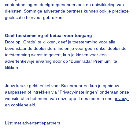
contentmetingen, doelgroepenonderzoek en ontwikkeling van
diensten. Sommige advertentie partners kunnen ook je precieze
geolocatie hiervoor gebruiken.
Over Buienradar
Geef toestemming of betaal voor toegang
Door op "Gratis" te klikken, geef je toestemming voor alle
Bedrijfsgegevens
bovenstaande doeleinden. Indien je voor geen enkel doeleinde
toestemming wenst te geven, kun je kiezen voor een
Veelgestelde vragen
advertentievrije ervaring door op “Buienradar Premium” te
Contact
klikken.
Toegankelijkheid
Jouw keuze geldt enkel voor Buienradar en kun je opnieuw
Gebruikersvoorwaarden
aanpassen of intrekken via “Privacy-instellingen” onderaan onze
Adverteren
website of in het menu van onze app. Lees meer in ons
privacy-
en
cookiebeleid
.
Buienradar Team
Privacy beleid
Lijst met advertentiepartners
Cookie beleid