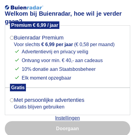
Welkom bij Buienradar, hoe wil je verder
gaan?
Premium € 6,99 / jaar
Mogen we je locatie gebruiken voor het
Mist in de polder
weer?
Buienradar Premium
Voor slechts
€ 6,99 per jaar
(€ 0,58 per maand)
Advertentievrij en privacy veilig
Ontvang voor min. € 40,- aan cadeaus
Indien je hier nog geen akkoord op hebt gegeven,
verschijnt er zo een pop-up uit je browser waarin
10% donatie aan Staatsbosbeheer
deze toestemming gevraagd wordt.
Elk moment opzegbaar
Gratis
Is goed, toon de popup
Met persoonlijke advertenties
Gratis blijven gebruiken
Instellingen
Nu niet, misschien later
Doorgaan
Gebruik je Safari en wil je niet elke dag deze pop-up zien?