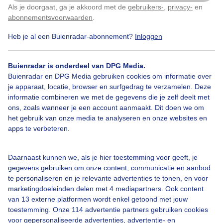
Als je doorgaat, ga je akkoord met de
gebruikers-
,
privacy-
en
Klik
hier
om dit aan te passen
abonnementsvoorwaarden
.
Heb je al een Buienradar-abonnement?
Inloggen
Buienradar is onderdeel van DPG Media.
Buienradar en DPG Media gebruiken cookies om informatie over
je apparaat, locatie, browser en surfgedrag te verzamelen. Deze
informatie combineren we met de gegevens die je zelf deelt met
ons, zoals wanneer je een account aanmaakt. Dit doen we om
het gebruik van onze media te analyseren en onze websites en
Mist in de polder
apps te verbeteren.
Door: Jos Kruijthoff
Gemaakt: 15-01-2025, 100x bekeken
Daarnaast kunnen we, als je hier toestemming voor geeft, je
gegevens gebruiken om onze content, communicatie en aanbod
te personaliseren en je relevante advertenties te tonen, en voor
marketingdoeleinden delen met 4 mediapartners. Ook content
Winter
van 13 externe platformen wordt enkel getoond met jouw
toestemming. Onze 114 advertentie partners gebruiken cookies
voor gepersonaliseerde advertenties, advertentie- en