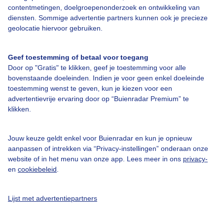
contentmetingen, doelgroepenonderzoek en ontwikkeling van
Bekijk slideshow
diensten. Sommige advertentie partners kunnen ook je precieze
geolocatie hiervoor gebruiken.
Geef toestemming of betaal voor toegang
Door op "Gratis" te klikken, geef je toestemming voor alle
bovenstaande doeleinden. Indien je voor geen enkel doeleinde
Een moment geduld aub...
toestemming wenst te geven, kun je kiezen voor een
advertentievrije ervaring door op “Buienradar Premium” te
klikken.
Jouw keuze geldt enkel voor Buienradar en kun je opnieuw
aanpassen of intrekken via “Privacy-instellingen” onderaan onze
Over Buienradar
website of in het menu van onze app. Lees meer in ons
privacy-
en
cookiebeleid
.
Bedrijfsgegevens
Lijst met advertentiepartners
Veelgestelde vragen
Contact