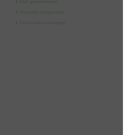
Best gewaardeerd
Populaire categorieën
Foto/video toevoegen
Doo