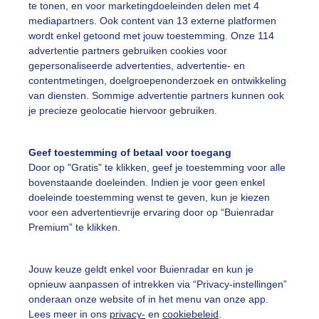
te tonen, en voor marketingdoeleinden delen met 4
mediapartners. Ook content van 13 externe platformen
wordt enkel getoond met jouw toestemming. Onze 114
advertentie partners gebruiken cookies voor
ekijk slideshow
gepersonaliseerde advertenties, advertentie- en
contentmetingen, doelgroepenonderzoek en ontwikkeling
van diensten. Sommige advertentie partners kunnen ook
je precieze geolocatie hiervoor gebruiken.
Geef toestemming of betaal voor toegang
Een moment geduld
Door op "Gratis" te klikken, geef je toestemming voor alle
bovenstaande doeleinden. Indien je voor geen enkel
doeleinde toestemming wenst te geven, kun je kiezen
voor een advertentievrije ervaring door op “Buienradar
uienradar
Mijn weer
Premium” te klikken.
fsgegevens
De Bilt
Jouw keuze geldt enkel voor Buienradar en kun je
stelde vragen
opnieuw aanpassen of intrekken via “Privacy-instellingen”
onderaan onze website of in het menu van onze app.
t
Lees meer in ons
privacy-
en
cookiebeleid
.