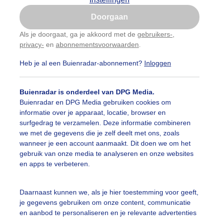
Is goed, toon de popup
Doorgaan
Nu niet, misschien later
Als je doorgaat, ga je akkoord met de
gebruikers-
,
privacy-
en
abonnementsvoorwaarden
.
Gebruik je Safari en wil je niet elke dag deze pop-up
zien?
Heb je al een Buienradar-abonnement?
Inloggen
Klik
hier
om dit aan te passen
Buienradar is onderdeel van DPG Media.
Buienradar en DPG Media gebruiken cookies om
informatie over je apparaat, locatie, browser en
surfgedrag te verzamelen. Deze informatie combineren
we met de gegevens die je zelf deelt met ons, zoals
wanneer je een account aanmaakt. Dit doen we om het
gebruik van onze media te analyseren en onze websites
en apps te verbeteren.
Daarnaast kunnen we, als je hier toestemming voor geeft,
je gegevens gebruiken om onze content, communicatie
en aanbod te personaliseren en je relevante advertenties
r: Janna-Jacoba v.d Laag
Gemaakt: 02-01-2025, 62x bekeken