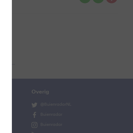
 aub...
Overig
@BuienradarNL
Buienradar
Buienradar