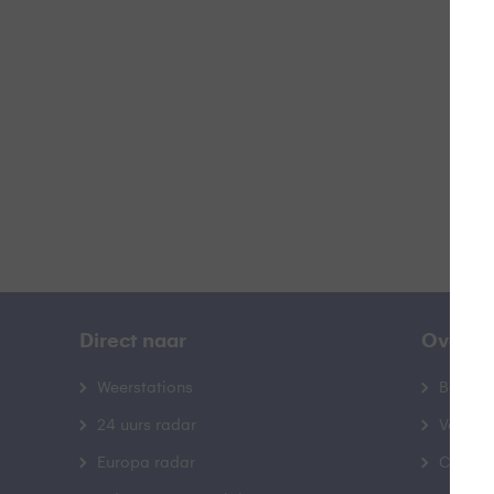
B
Direct naar
Over B
Weerstations
Bedrij
24 uurs radar
Veelge
Europa radar
Contac