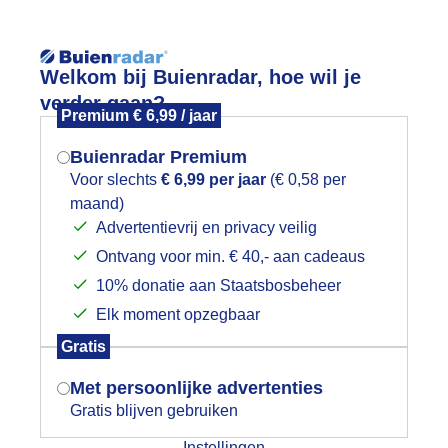
Reisinforma
Welkom bij Buienradar, hoe wil je
verder gaan?
Premium € 6,99 / jaar
Buienradar Premium
Voor slechts
€ 6,99 per jaar
(€ 0,58 per
Lees meer.
maand)
Mogen we je locatie gebruiken voor
Advertentievrij en privacy veilig
wijd
Foto en video
Weerzine
het weer?
Ontvang voor min. € 40,- aan cadeaus
10% donatie aan Staatsbosbeheer
Zoeken in 
Elk moment opzegbaar
Indien je hier nog geen akkoord op hebt
interse buien tijdens de zonsopkoms
Gratis
gegeven, verschijnt er zo een pop-up uit
je browser waarin deze toestemming
Met persoonlijke advertenties
gevraagd wordt.
Gratis blijven gebruiken
Instellingen