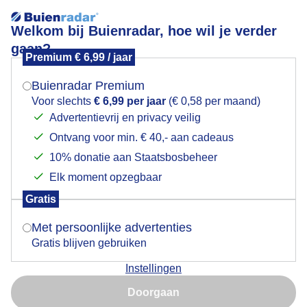
Welkom bij Buienradar, hoe wil je verder
gaan?
Premium € 6,99 / jaar
Mogen we je locatie gebruiken voor het
Mooie strepen in de lucht
weer?
Buienradar Premium
Voor slechts
€ 6,99 per jaar
(€ 0,58 per maand)
Advertentievrij en privacy veilig
Ontvang voor min. € 40,- aan cadeaus
Indien je hier nog geen akkoord op hebt gegeven,
verschijnt er zo een pop-up uit je browser waarin
10% donatie aan Staatsbosbeheer
deze toestemming gevraagd wordt.
Elk moment opzegbaar
Gratis
Is goed, toon de popup
Met persoonlijke advertenties
Gratis blijven gebruiken
Instellingen
Nu niet, misschien later
Doorgaan
Gebruik je Safari en wil je niet elke dag deze pop-up zien?