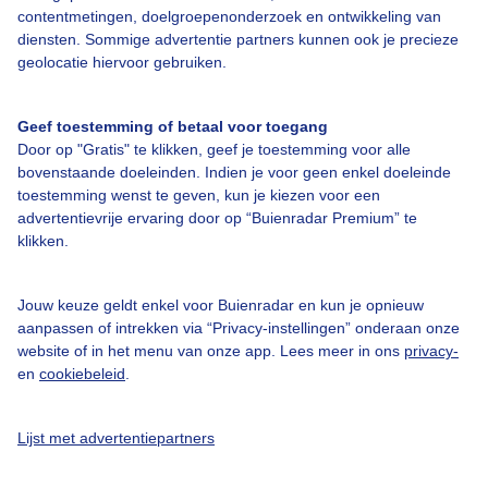
contentmetingen, doelgroepenonderzoek en ontwikkeling van
diensten. Sommige advertentie partners kunnen ook je precieze
geolocatie hiervoor gebruiken.
Over Buienradar
Geef toestemming of betaal voor toegang
Bedrijfsgegevens
Door op "Gratis" te klikken, geef je toestemming voor alle
bovenstaande doeleinden. Indien je voor geen enkel doeleinde
Veelgestelde vragen
toestemming wenst te geven, kun je kiezen voor een
Contact
advertentievrije ervaring door op “Buienradar Premium” te
klikken.
Toegankelijkheid
Gebruikersvoorwaarden
Jouw keuze geldt enkel voor Buienradar en kun je opnieuw
aanpassen of intrekken via “Privacy-instellingen” onderaan onze
Adverteren
website of in het menu van onze app. Lees meer in ons
privacy-
Buienradar Team
en
cookiebeleid
.
Privacy beleid
Lijst met advertentiepartners
Cookie beleid
Privacy instellingen