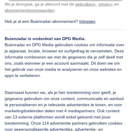
Mooie strepen in de lucht.
Als je doorgaat, ga je akkoord met de
gebruikers-
,
privacy-
en
Klik
hier
om dit aan te passen
abonnementsvoorwaarden
.
Door: Hennie Wijlens
Gemaakt: 12-11-2024, 121x bekeken
Heb je al een Buienradar-abonnement?
Inloggen
Buienradar is onderdeel van DPG Media.
Buienradar en DPG Media gebruiken cookies om informatie over
Herfst
Zon
Wolken
je apparaat, locatie, browser en surfgedrag te verzamelen. Deze
informatie combineren we met de gegevens die je zelf deelt met
ons, zoals wanneer je een account aanmaakt. Dit doen we om
Bekijk slideshow
het gebruik van onze media te analyseren en onze websites en
apps te verbeteren.
Daarnaast kunnen we, als je hier toestemming voor geeft, je
gegevens gebruiken om onze content, communicatie en aanbod
te personaliseren en je relevante advertenties te tonen, en voor
Een moment geduld aub...
marketingdoeleinden delen met 4 mediapartners. Ook content
van 13 externe platformen wordt enkel getoond met jouw
toestemming. Onze 114 advertentie partners gebruiken cookies
voor gepersonaliseerde advertenties, advertentie- en