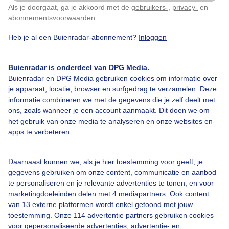
Als je doorgaat, ga je akkoord met de
gebruikers-
,
privacy-
en
Klik
hier
om dit aan te passen
abonnementsvoorwaarden
.
Heb je al een Buienradar-abonnement?
Inloggen
Een moment geduld aub...
Buienradar is onderdeel van DPG Media.
Buienradar en DPG Media gebruiken cookies om informatie over
je apparaat, locatie, browser en surfgedrag te verzamelen. Deze
informatie combineren we met de gegevens die je zelf deelt met
ons, zoals wanneer je een account aanmaakt. Dit doen we om
het gebruik van onze media te analyseren en onze websites en
Over Buienradar
apps te verbeteren.
Bedrijfsgegevens
Daarnaast kunnen we, als je hier toestemming voor geeft, je
gegevens gebruiken om onze content, communicatie en aanbod
Veelgestelde vragen
te personaliseren en je relevante advertenties te tonen, en voor
Contact
marketingdoeleinden delen met 4 mediapartners. Ook content
van 13 externe platformen wordt enkel getoond met jouw
Toegankelijkheid
toestemming. Onze 114 advertentie partners gebruiken cookies
voor gepersonaliseerde advertenties, advertentie- en
Gebruikersvoorwaarden