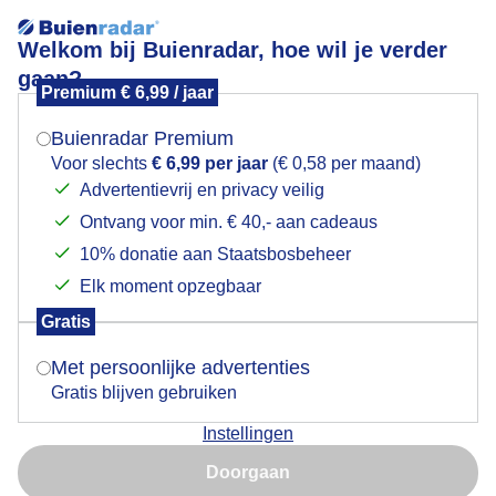
Welkom bij Buienradar, hoe wil je verder
gaan?
Premium € 6,99 / jaar
Mogen we je locatie gebruiken voor het
Dan toch nog
weer?
Buienradar Premium
Voor slechts
€ 6,99 per jaar
(€ 0,58 per maand)
Het is half 5 als we dan toch nog de zon de zon even
Advertentievrij en privacy veilig
zien maar verdwijnt al weer achter de bomen.
Ontvang voor min. € 40,- aan cadeaus
Indien je hier nog geen akkoord op hebt gegeven,
verschijnt er zo een pop-up uit je browser waarin
Door: Toon Boons
10% donatie aan Staatsbosbeheer
Gemaakt: 12-11-2024, 42x bekeken
deze toestemming gevraagd wordt.
Elk moment opzegbaar
Gratis
Is goed, toon de popup
Evenzon
Zon
Zonsondergang
Met persoonlijke advertenties
Gratis blijven gebruiken
Instellingen
Nu niet, misschien later
Bekijk slideshow
Doorgaan
Gebruik je Safari en wil je niet elke dag deze pop-up zien?