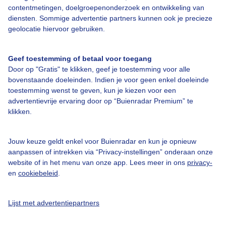
contentmetingen, doelgroepenonderzoek en ontwikkeling van
Adverteren
diensten. Sommige advertentie partners kunnen ook je precieze
geolocatie hiervoor gebruiken.
Buienradar Team
Privacy beleid
Geef toestemming of betaal voor toegang
Cookie beleid
Door op "Gratis" te klikken, geef je toestemming voor alle
bovenstaande doeleinden. Indien je voor geen enkel doeleinde
Privacy instellingen
toestemming wenst te geven, kun je kiezen voor een
Gratis weerdata
advertentievrije ervaring door op “Buienradar Premium” te
klikken.
@BuienradarNL
Jouw keuze geldt enkel voor Buienradar en kun je opnieuw
Buienradar
aanpassen of intrekken via “Privacy-instellingen” onderaan onze
Buienradar
website of in het menu van onze app. Lees meer in ons
privacy-
en
cookiebeleid
.
Lijst met advertentiepartners