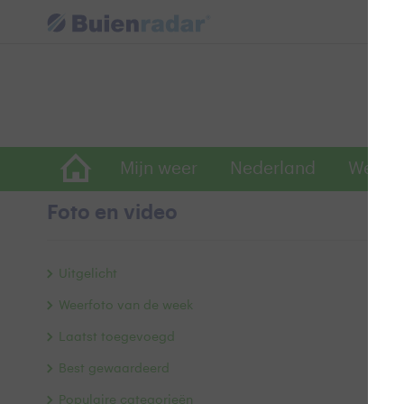
Mijn weer
Nederland
Wereld
Foto en video
Z
Uitgelicht
Weerfoto van de week
Laatst toegevoegd
Best gewaardeerd
Populaire categorieën