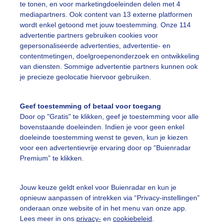
te tonen, en voor marketingdoeleinden delen met 4
mediapartners. Ook content van 13 externe platformen
wordt enkel getoond met jouw toestemming. Onze 114
advertentie partners gebruiken cookies voor
gepersonaliseerde advertenties, advertentie- en
contentmetingen, doelgroepenonderzoek en ontwikkeling
van diensten. Sommige advertentie partners kunnen ook
je precieze geolocatie hiervoor gebruiken.
Geef toestemming of betaal voor toegang
Door op "Gratis" te klikken, geef je toestemming voor alle
bovenstaande doeleinden. Indien je voor geen enkel
doeleinde toestemming wenst te geven, kun je kiezen
voor een advertentievrije ervaring door op “Buienradar
Premium” te klikken.
Jouw keuze geldt enkel voor Buienradar en kun je
rlijk genieten van de zonneharpen in het bos.
opnieuw aanpassen of intrekken via “Privacy-instellingen”
onderaan onze website of in het menu van onze app.
r: Miranda K
Gemaakt: 26-10-2024, 67x bekeken
Lees meer in ons
privacy-
en
cookiebeleid
.