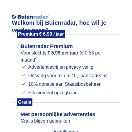
Reisinforma
Welkom bij Buienradar, hoe wil je
verder gaan?
Premium € 6,99 / jaar
Buienradar Premium
Voor slechts
€ 6,99 per jaar
(€ 0,58 per
wijd
Foto en video
Weerzine
maand)
Mogen we je locatie gebruiken voor
Advertentievrij en privacy veilig
het weer?
Zoeken in 
Ontvang voor min. € 40,- aan cadeaus
10% donatie aan Staatsbosbeheer
onneharpen
Elk moment opzegbaar
Indien je hier nog geen akkoord op hebt
Gratis
gegeven, verschijnt er zo een pop-up uit
je browser waarin deze toestemming
Met persoonlijke advertenties
gevraagd wordt.
Gratis blijven gebruiken
Instellingen