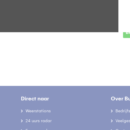
Z
B
Direct naar
Over B
Weerstations
Bedrij
24 uurs radar
Veelge