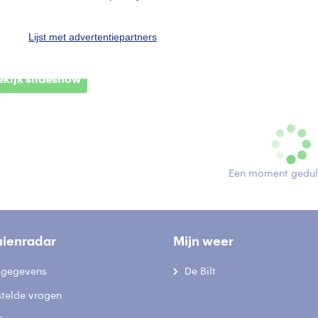
onneharpen
Herfst
Zon
Lijst met advertentiepartners
ekijk slideshow
Een moment geduld
uienradar
Mijn weer
fsgegevens
De Bilt
stelde vragen