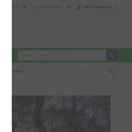
tie:
Files
| Treinmeldingen
Mijn Account
0
12
foto & video: