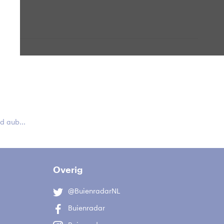
 aub...
Overig
@BuienradarNL
Buienradar