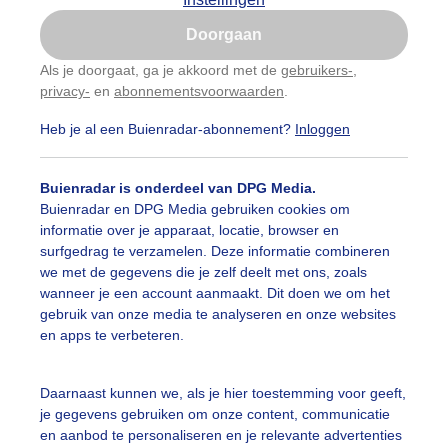
Is goed, toon de popup
Doorgaan
Nu niet, misschien later
Als je doorgaat, ga je akkoord met de
gebruikers-
,
privacy-
en
abonnementsvoorwaarden
.
Gebruik je Safari en wil je niet elke dag deze pop-up
zien?
Heb je al een Buienradar-abonnement?
Inloggen
Klik
hier
om dit aan te passen
Buienradar is onderdeel van DPG Media.
Buienradar en DPG Media gebruiken cookies om
informatie over je apparaat, locatie, browser en
surfgedrag te verzamelen. Deze informatie combineren
we met de gegevens die je zelf deelt met ons, zoals
wanneer je een account aanmaakt. Dit doen we om het
gebruik van onze media te analyseren en onze websites
en apps te verbeteren.
Daarnaast kunnen we, als je hier toestemming voor geeft,
je gegevens gebruiken om onze content, communicatie
en aanbod te personaliseren en je relevante advertenties