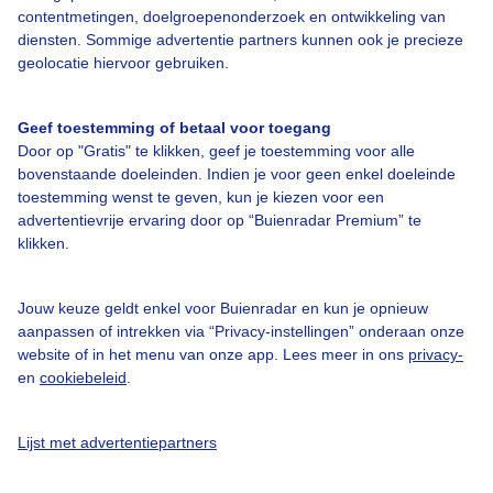
contentmetingen, doelgroepenonderzoek en ontwikkeling van
diensten. Sommige advertentie partners kunnen ook je precieze
Over Buienradar
geolocatie hiervoor gebruiken.
Bedrijfsgegevens
Geef toestemming of betaal voor toegang
Door op "Gratis" te klikken, geef je toestemming voor alle
Veelgestelde vragen
bovenstaande doeleinden. Indien je voor geen enkel doeleinde
Contact
toestemming wenst te geven, kun je kiezen voor een
advertentievrije ervaring door op “Buienradar Premium” te
Toegankelijkheid
klikken.
Gebruikersvoorwaarden
Adverteren
Jouw keuze geldt enkel voor Buienradar en kun je opnieuw
aanpassen of intrekken via “Privacy-instellingen” onderaan onze
Buienradar Team
website of in het menu van onze app. Lees meer in ons
privacy-
en
cookiebeleid
.
Privacy beleid
Cookie beleid
Lijst met advertentiepartners
Privacy instellingen
Gratis weerdata