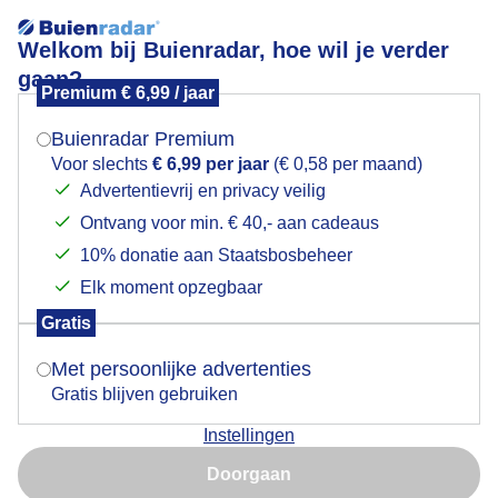
Welkom bij Buienradar, hoe wil je verder
gaan?
Premium € 6,99 / jaar
Mogen we je locatie gebruiken voor het
In Benidorm ligt het strand overvol met toeristen.
weer?
Temp.om 11:15 u 27 graden. Het weer zonnig maar
Buienradar Premium
half bewolkt met behoorlijk stapelwolken.
Voor slechts
€ 6,99 per jaar
(€ 0,58 per maand)
Advertentievrij en privacy veilig
Ontvang voor min. € 40,- aan cadeaus
Indien je hier nog geen akkoord op hebt gegeven,
verschijnt er zo een pop-up uit je browser waarin
10% donatie aan Staatsbosbeheer
deze toestemming gevraagd wordt.
Elk moment opzegbaar
Gratis
Is goed, toon de popup
Met persoonlijke advertenties
Gratis blijven gebruiken
Instellingen
Nu niet, misschien later
Doorgaan
Gebruik je Safari en wil je niet elke dag deze pop-up zien?