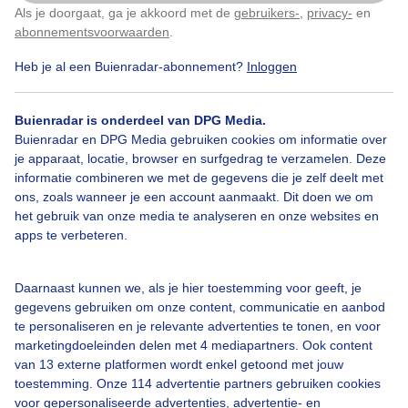
Als je doorgaat, ga je akkoord met de
gebruikers-
,
privacy-
en
Klik
hier
om dit aan te passen
abonnementsvoorwaarden
.
Heb je al een Buienradar-abonnement?
Inloggen
Door: Tom Göttgens
Gemaakt: 02-09-2024, 56x bekeken
Buienradar is onderdeel van DPG Media.
Buienradar en DPG Media gebruiken cookies om informatie over
je apparaat, locatie, browser en surfgedrag te verzamelen. Deze
informatie combineren we met de gegevens die je zelf deelt met
Bekijk slideshow
ons, zoals wanneer je een account aanmaakt. Dit doen we om
het gebruik van onze media te analyseren en onze websites en
apps te verbeteren.
Daarnaast kunnen we, als je hier toestemming voor geeft, je
gegevens gebruiken om onze content, communicatie en aanbod
Een moment geduld aub...
te personaliseren en je relevante advertenties te tonen, en voor
marketingdoeleinden delen met 4 mediapartners. Ook content
van 13 externe platformen wordt enkel getoond met jouw
toestemming. Onze 114 advertentie partners gebruiken cookies
voor gepersonaliseerde advertenties, advertentie- en